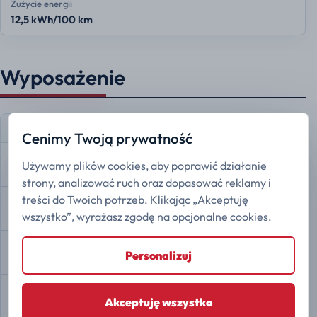
Zużycie energii
12,5 kWh/100 km
Wyposażenie
W standardzie
Cenimy Twoją prywatność
Poduszka powietrzna kierowcy
Używamy plików cookies, aby poprawić działanie
Dostępne
strony, analizować ruch oraz dopasować reklamy i
treści do Twoich potrzeb. Klikając „Akceptuję
Poduszka powietrzna pasażera
Dostępne
wszystko”, wyrażasz zgodę na opcjonalne cookies.
Monitorowanie ciśnienia w oponach
Personalizuj
Dostępne
Przypomnienie o pasach bezpieczeństwa
Akceptuję wszystko
Dostępne