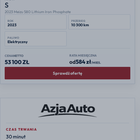
S
2023 Meizu 580 Lithium Iron Phosphate
ROK
PRZEBIEG
2023
10 300 km
PALIWO
Elektryczny
RATA MIESIĘCZNA
CENA
NETTO
584 zł
od
53 100 ZŁ
/MIES.
Sprawdź ofertę
CZAS TRWANIA
30 minut