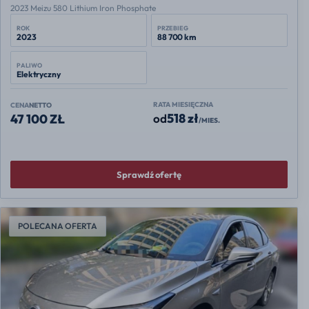
2023 Meizu 580 Lithium Iron Phosphate
ROK
PRZEBIEG
2023
88 700 km
PALIWO
Elektryczny
RATA MIESIĘCZNA
CENA
NETTO
518 zł
od
47 100 ZŁ
/MIES.
Sprawdź ofertę
POLECANA OFERTA