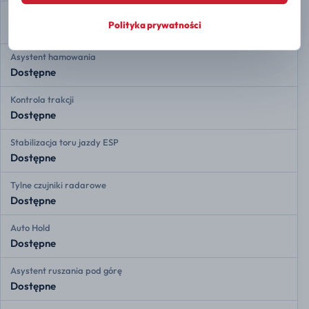
Rozdział siły hamowania EBD
Polityka prywatności
Dostępne
Asystent hamowania
Dostępne
Kontrola trakcji
Dostępne
Stabilizacja toru jazdy ESP
Dostępne
Tylne czujniki radarowe
Dostępne
Auto Hold
Dostępne
Asystent ruszania pod górę
Dostępne