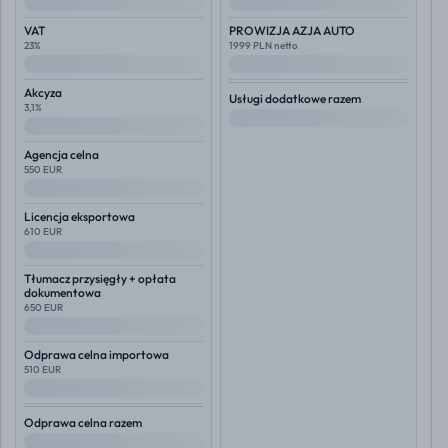
--
--
VAT
PROWIZJA AZJA AUTO
23%
1999 PLN netto
--
--
Akcyza
Usługi dodatkowe razem
3,1%
--
--
Agencja celna
550 EUR
--
Licencja eksportowa
610 EUR
--
Tłumacz przysięgły + opłata
dokumentowa
650 EUR
--
Odprawa celna importowa
510 EUR
--
Odprawa celna razem
--