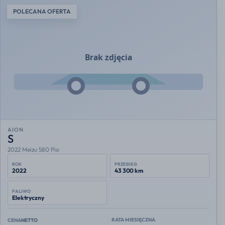
POLECANA OFERTA
AION
S
2022 Meizu 580 Pio
ROK
PRZEBIEG
2022
43 300 km
PALIWO
Elektryczny
RATA MIESIĘCZNA
CENA
NETTO