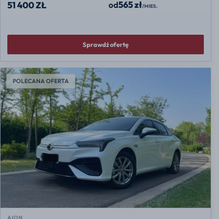
565 zł
od
51 400 ZŁ
/MIES.
Sprawdź ofertę
POLECANA OFERTA
AION