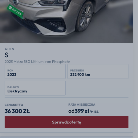
AION
S
2023 Meizu 580 Lithium Iron Phosphate
ROK
PRZEBIEG
2023
232 900 km
PALIWO
Elektryczny
RATA MIESIĘCZNA
CENA
NETTO
399 zł
od
36 300 ZŁ
/MIES.
Sprawdź ofertę