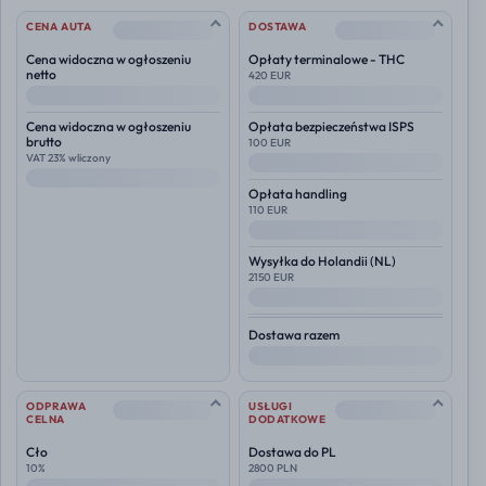
--
--
CENA AUTA
DOSTAWA
Cena widoczna w ogłoszeniu
Opłaty terminalowe - THC
netto
420 EUR
--
--
Cena widoczna w ogłoszeniu
Opłata bezpieczeństwa ISPS
brutto
100 EUR
VAT 23% wliczony
--
--
Opłata handling
110 EUR
--
Wysyłka do
Holandii (NL)
2150 EUR
--
Dostawa razem
--
--
--
ODPRAWA
USŁUGI
CELNA
DODATKOWE
Cło
Dostawa do PL
10%
2800 PLN