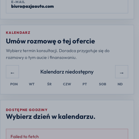
E-MAIL
biuro@azjaauto.com
KALENDARZ
Europe/Warsaw
Umów rozmowę o tej ofercie
Wybierz termin konsultacji. Doradca przygotuje się do
rozmowy o tym aucie i finansowaniu.
←
→
Kalendarz niedostępny
PON
WT
ŚR
CZW
PT
SOB
ND
DOSTĘPNE GODZINY
Wybierz dzień w kalendarzu.
Failed to fetch