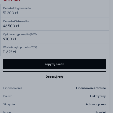
Cena katalogowa netto
51 200 zł
Cena dla Ciebie netto
46 500 zł
Opłata wstępna netto (20%)
9300 zł
Wartość wykupu netto (25%)
11 625 zł
Zapytaj o auto
Dopasuj ratę
Finansowanie
Finansowanie ratalne
Paliwo
Elektryczny
Skrzynia
Automatyczna
Napęd
Przedni