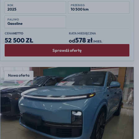
ROK
PRZEBIEG
2025
10 500 km
PALIWO
Gasoline
CENA
NETTO
RATA MIESIĘCZNA
578 zł
52 500 ZŁ
od
/MIES.
Sprawdź ofertę
Nowa oferta