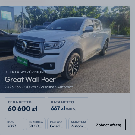
OFERTA WYRÓŻNIONA
Great Wall Poer
2023 • 38 000 km • Gasoline • Automat
CENA NETTO
RATA NETTO
60 600 zł
667 zł
/MIES.
ROK
PRZEBIEG
PALIWO
SKRZYNIA
Zobacz ofertę
2023
38 000 km
Gasoline
Automat