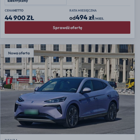
Elektryczny
CENA
NETTO
RATA MIESIĘCZNA
494 zł
44 900 ZŁ
od
/MIES.
Sprawdź ofertę
Nowa oferta