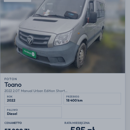
FOTON
Toano
2022 2.0T Manual Urban Edition Short...
ROK
PRZEBIEG
2022
18 400 km
PALIWO
Diesel
CENA
NETTO
RATA MIESIĘCZNA