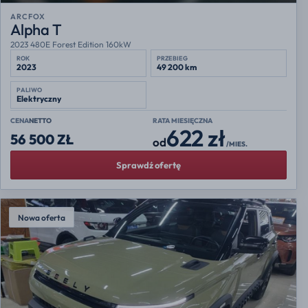
ARCFOX
Alpha T
2023 480E Forest Edition 160kW
ROK
PRZEBIEG
2023
49 200 km
PALIWO
Elektryczny
CENA
NETTO
RATA MIESIĘCZNA
622 zł
56 500 ZŁ
od
/MIES.
Sprawdź ofertę
Nowa oferta