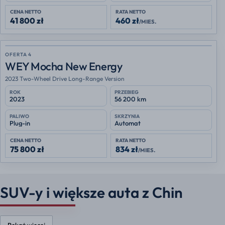
CENA NETTO
RATA NETTO
41 800 zł
460 zł
/MIES.
OFERTA 4
WEY Mocha New Energy
2023 Two-Wheel Drive Long-Range Version
ROK
PRZEBIEG
2023
56 200 km
PALIWO
SKRZYNIA
Plug-in
Automat
CENA NETTO
RATA NETTO
75 800 zł
834 zł
/MIES.
SUV-y i większe auta z Chin
Pokaż więcej