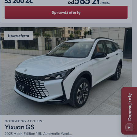
585 zł
53 200 ZŁ
od
/MIES.
Sprawdź ofertę
Nowa oferta
Dopasuj ratę
DONGFENG AEOLUS
Yixuan GS
▸
2023 Mach Edition 1.5L Automatic Weal...