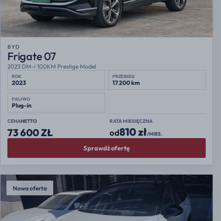
BYD
Frigate 07
2023 DM-i 100KM Prestige Model
ROK
PRZEBIEG
2023
17 200 km
PALIWO
Plug-in
CENA
NETTO
RATA MIESIĘCZNA
810 zł
73 600 ZŁ
od
/MIES.
Sprawdź ofertę
Nowa oferta