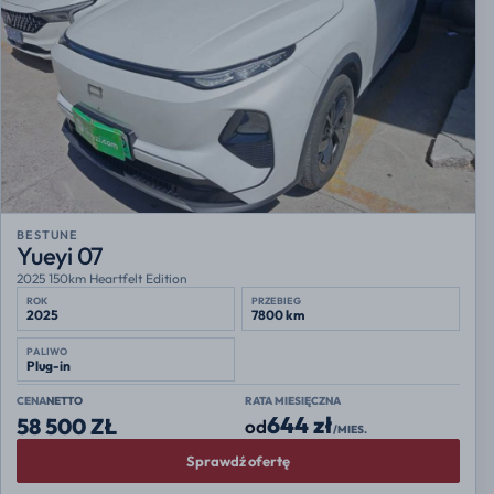
BESTUNE
Yueyi 07
2025 150km Heartfelt Edition
ROK
PRZEBIEG
2025
7800 km
PALIWO
Plug-in
CENA
NETTO
RATA MIESIĘCZNA
644 zł
58 500 ZŁ
od
/MIES.
Sprawdź ofertę