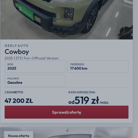
GEELY AUTO
Cowboy
2025 1.5TD Fun-Offroad Version
ROK
PRZEBIEG
2025
17 600 km
PALIWO
Gasoline
CENA
NETTO
RATA MIESIĘCZNA
519 zł
47 200 ZŁ
od
/MIES.
Sprawdź ofertę
Nowa oferta