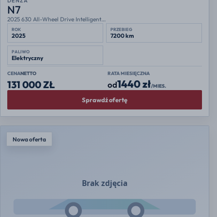
DENZA
N7
2025 630 All-Wheel Drive Intelligent...
ROK
PRZEBIEG
2025
7200 km
PALIWO
Elektryczny
CENA
NETTO
RATA MIESIĘCZNA
1440 zł
131 000 ZŁ
od
/MIES.
Sprawdź ofertę
Nowa oferta