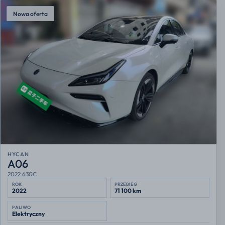
Nowa oferta
HYCAN
A06
2022 630C
ROK
PRZEBIEG
2022
71 100 km
PALIWO
Elektryczny