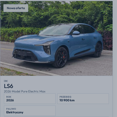
Nowa oferta
IM
LS6
2026 Model Pure Electric Max
ROK
PRZEBIEG
2026
10 900 km
PALIWO
Elektryczny