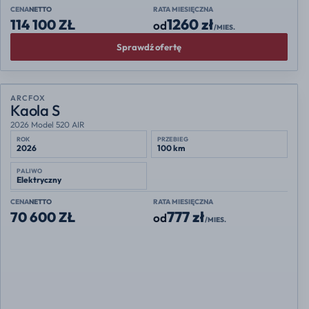
CENA
NETTO
RATA MIESIĘCZNA
1260 zł
114 100 ZŁ
od
/MIES.
Sprawdź ofertę
ARCFOX
Nowa oferta
Kaola S
2026 Model 520 AIR
ROK
PRZEBIEG
2026
100 km
PALIWO
Elektryczny
CENA
NETTO
RATA MIESIĘCZNA
777 zł
70 600 ZŁ
od
/MIES.