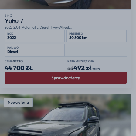
JMC
Yuhu 7
2022 2.0T Automatic Diesel Two-Wheel...
ROK
PRZEBIEG
2022
80 800 km
PALIWO
Diesel
CENA
NETTO
RATA MIESIĘCZNA
492 zł
44 700 ZŁ
od
/MIES.
Sprawdź ofertę
Nowa oferta