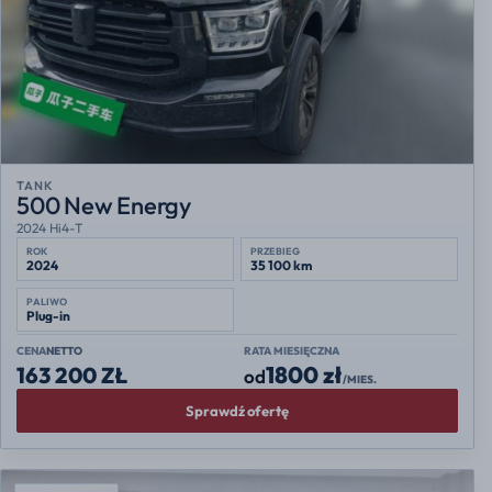
TANK
500 New Energy
2024 Hi4-T
ROK
PRZEBIEG
2024
35 100 km
PALIWO
Plug-in
CENA
NETTO
RATA MIESIĘCZNA
1800 zł
163 200 ZŁ
od
/MIES.
Sprawdź ofertę