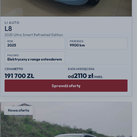
LI AUTO
L8
2025 Ultra Smart Refreshed Edition
ROK
PRZEBIEG
2025
9900 km
PALIWO
Elektryczny z range extenderem
CENA
NETTO
RATA MIESIĘCZNA
2110 zł
191 700 ZŁ
od
/MIES.
Sprawdź ofertę
Nowa oferta