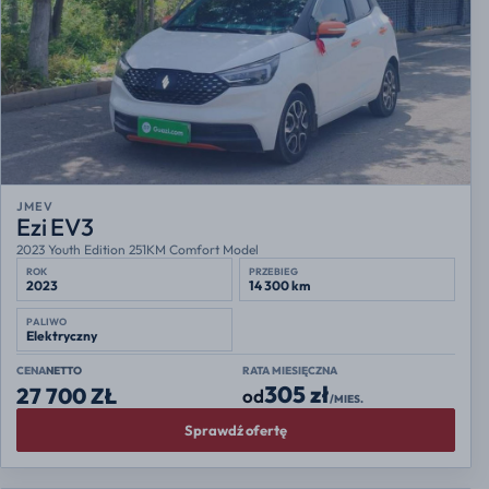
JMEV
Ezi EV3
2023 Youth Edition 251KM Comfort Model
ROK
PRZEBIEG
2023
14 300 km
PALIWO
Elektryczny
CENA
NETTO
RATA MIESIĘCZNA
305 zł
27 700 ZŁ
od
/MIES.
Sprawdź ofertę