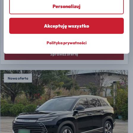
2024 1.5T CVT Luxury Edition
Personalizuj
ROK
PRZEBIEG
2024
100 km
Akceptuję wszystko
PALIWO
Gasoline
CENA
NETTO
RATA MIESIĘCZNA
Polityka prywatności
498 zł
45 300 ZŁ
od
/MIES.
Sprawdź ofertę
Nowa oferta