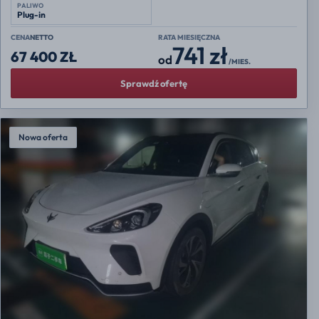
PALIWO
Plug-in
CENA
NETTO
RATA MIESIĘCZNA
741 zł
67 400 ZŁ
od
/MIES.
Sprawdź ofertę
Nowa oferta