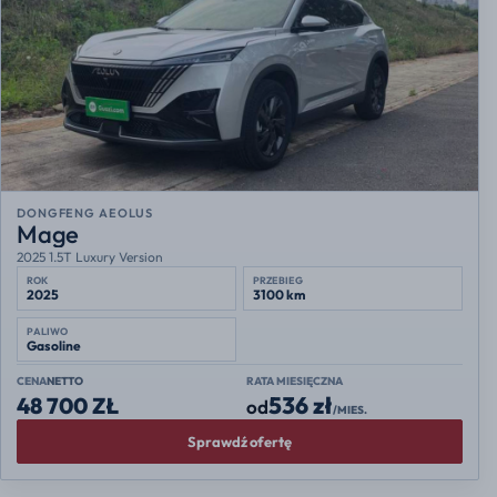
DONGFENG AEOLUS
Mage
2025 1.5T Luxury Version
ROK
PRZEBIEG
2025
3100 km
PALIWO
Gasoline
CENA
NETTO
RATA MIESIĘCZNA
536 zł
48 700 ZŁ
od
/MIES.
Sprawdź ofertę