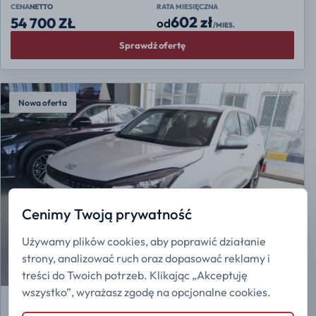
CENA
NETTO
RATA MIESIĘCZNA
602 zł
54 700 ZŁ
od
/MIES.
Sprawdź ofertę
Nowa oferta
Cenimy Twoją prywatność
Używamy plików cookies, aby poprawić działanie
strony, analizować ruch oraz dopasować reklamy i
treści do Twoich potrzeb. Klikając „Akceptuję
wszystko”, wyrażasz zgodę na opcjonalne cookies.
COWIN
Xuanjie Pro