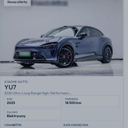
Nowa oferta
XIAOMI AUTO
YU7
2025 Ultra-Long Range High-Performanc...
ROK
PRZEBIEG
2025
18 500 km
PALIWO
Elektryczny
CENA
NETTO
RATA MIESIĘCZNA