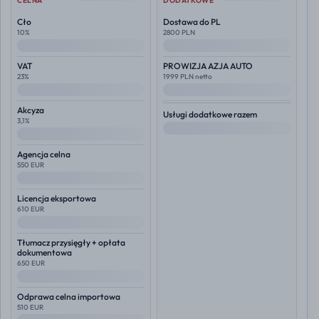
CELNA
DODATKOWE
Cło
Dostawa do PL
10%
2800 PLN
--
--
VAT
PROWIZJA AZJA AUTO
23%
1999 PLN netto
--
--
Akcyza
Usługi dodatkowe razem
3,1%
--
--
Agencja celna
550 EUR
--
Licencja eksportowa
610 EUR
--
Tłumacz przysięgły + opłata
dokumentowa
650 EUR
--
Odprawa celna importowa
510 EUR