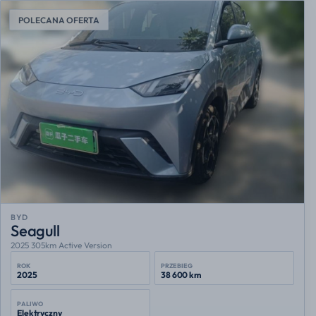
POLECANA OFERTA
BYD
Seagull
2025 305km Active Version
ROK
PRZEBIEG
2025
38 600 km
PALIWO
Elektryczny