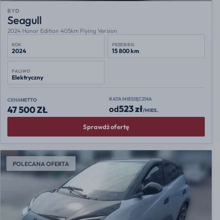
BYD
Seagull
2024 Honor Edition 405km Flying Version
ROK
PRZEBIEG
2024
15 800 km
PALIWO
Elektryczny
RATA MIESIĘCZNA
CENA
NETTO
523 zł
od
47 500 ZŁ
/MIES.
Sprawdź ofertę
POLECANA OFERTA