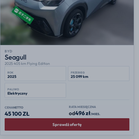
BYD
Seagull
2025 405 km Flying Edition
ROK
PRZEBIEG
2025
25 099 km
PALIWO
Elektryczny
RATA MIESIĘCZNA
CENA
NETTO
496 zł
od
45 100 ZŁ
/MIES.
Sprawdź ofertę