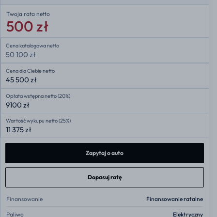
Twoja rata
netto
500 zł
Cena katalogowa netto
50 100 zł
Cena dla Ciebie netto
45 500 zł
Opłata wstępna netto (20%)
9100 zł
Wartość wykupu netto (25%)
11 375 zł
Zapytaj o auto
Dopasuj ratę
Finansowanie
Finansowanie ratalne
Paliwo
Elektryczny