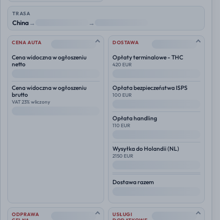
TRASA
China
→
NL
→
Polska
--
--
CENA AUTA
DOSTAWA
Cena widoczna w ogłoszeniu
Opłaty terminalowe - THC
netto
420 EUR
--
--
Cena widoczna w ogłoszeniu
Opłata bezpieczeństwa ISPS
brutto
100 EUR
VAT 23% wliczony
--
--
Opłata handling
110 EUR
--
Wysyłka do
Holandii (NL)
2150 EUR
--
Dostawa razem
--
--
--
ODPRAWA
USŁUGI