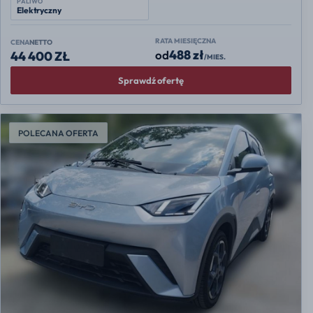
PALIWO
Elektryczny
RATA MIESIĘCZNA
CENA
NETTO
488 zł
od
44 400 ZŁ
/MIES.
Sprawdź ofertę
POLECANA OFERTA