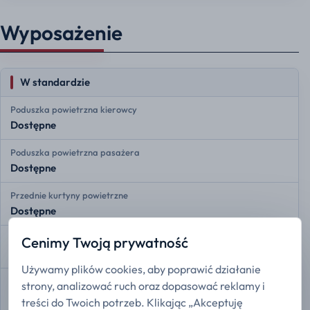
Wyposażenie
W standardzie
Poduszka powietrzna kierowcy
Dostępne
Poduszka powietrzna pasażera
Dostępne
Przednie kurtyny powietrzne
Dostępne
Tylne kurtyny powietrzne
Cenimy Twoją prywatność
Dostępne
Używamy plików cookies, aby poprawić działanie
Monitorowanie ciśnienia w oponach
strony, analizować ruch oraz dopasować reklamy i
Dostępne
treści do Twoich potrzeb. Klikając „Akceptuję