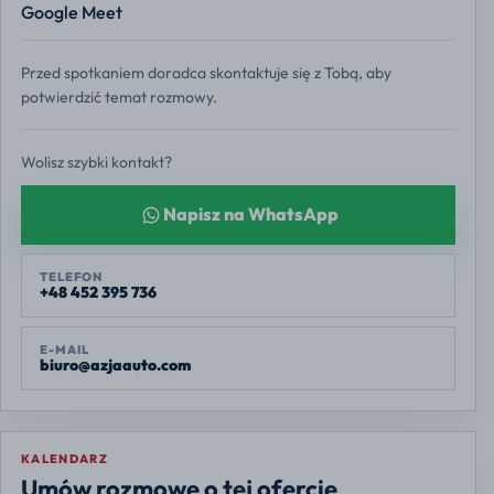
Google Meet
Przed spotkaniem doradca skontaktuje się z Tobą, aby
potwierdzić temat rozmowy.
Wolisz szybki kontakt?
Napisz na WhatsApp
TELEFON
+48 452 395 736
E-MAIL
biuro@azjaauto.com
KALENDARZ
Europe/Warsaw
Umów rozmowę o tej ofercie