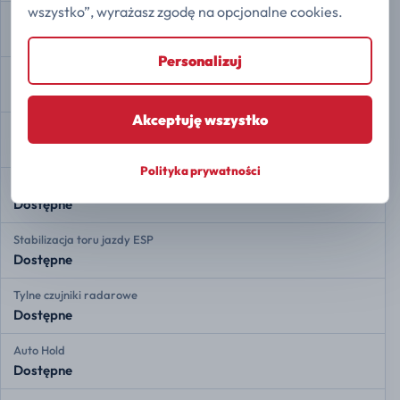
wszystko”, wyrażasz zgodę na opcjonalne cookies.
Przypomnienie o pasach bezpieczeństwa
Dostępne
Personalizuj
Rozdział siły hamowania EBD
Dostępne
Akceptuję wszystko
Asystent hamowania
Dostępne
Polityka prywatności
Kontrola trakcji
Dostępne
Stabilizacja toru jazdy ESP
Dostępne
Tylne czujniki radarowe
Dostępne
Auto Hold
Dostępne