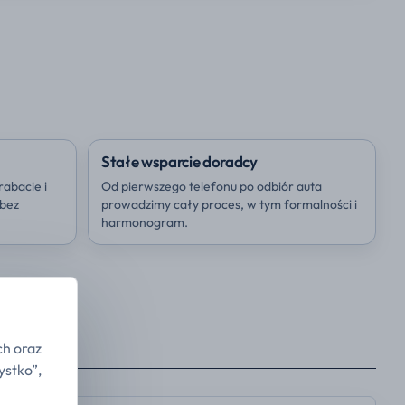
Stałe wsparcie doradcy
rabacie i
Od pierwszego telefonu po odbiór auta
 bez
prowadzimy cały proces, w tym formalności i
harmonogram.
ch oraz
ystko”,