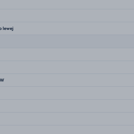
o lewej
kW