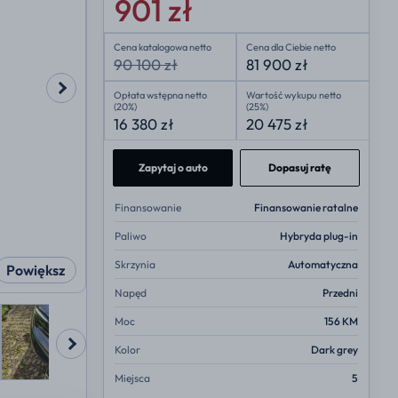
901 zł
Cena katalogowa netto
Cena dla Ciebie netto
90 100 zł
81 900 zł
Opłata wstępna netto
Wartość wykupu netto
(20%)
(25%)
16 380 zł
20 475 zł
Zapytaj o auto
Dopasuj ratę
Finansowanie
Finansowanie ratalne
Paliwo
Hybryda plug-in
Skrzynia
Automatyczna
Powiększ
Napęd
Przedni
Moc
156 KM
Kolor
Dark grey
Miejsca
5