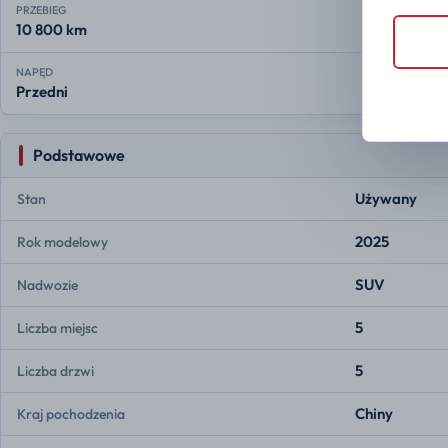
PRZEBIEG
10 800 km
NAPĘD
Przedni
Podstawowe
Używany
Stan
2025
Rok modelowy
SUV
Nadwozie
5
Liczba miejsc
5
Liczba drzwi
Chiny
Kraj pochodzenia