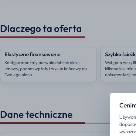
Dlaczego ta oferta
Elastyczne finansowanie
Szybka ścieżk
Konfigurator raty pozwala dobrać okres
Wstępna weryfi
umowy, poziom wpłaty i wykup końcowy do
kilkanaście min
Twojego planu.
dokumentacji na 
Cenim
Dane techniczne
Używamy
dopasow
wyrażas