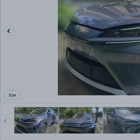
1
/
24