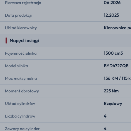
06.2026
Pierwsza rejestracja
12.2025
Data produkcji
Kierownica p
Układ kierownicy
Napęd i osiągi
1500 cm3
Pojemność silnika
BYD472ZQB
Model silnika
156 KM / 115 
Moc maksymalna
225 Nm
Moment obrotowy
Rzędowy
Układ cylindrów
4
Liczba cylindrów
4
Zawory na cylinder