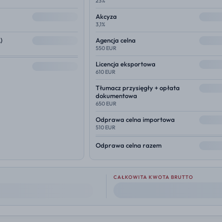
23%
--
--
Akcyza
3,1%
--
--
)
Agencja celna
550 EUR
--
Licencja eksportowa
--
610 EUR
--
Tłumacz przysięgły + opłata
dokumentowa
650 EUR
--
Odprawa celna importowa
510 EUR
--
Odprawa celna razem
CAŁKOWITA KWOTA BRUTTO
--