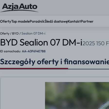
Oferty
Top modele
Poradnik
Śledź dostawę
Kontakt
Partner
Sealion 07 DM-i
Oferty
/
BYD
/
BYD Sealion 07 DM-i
2025 150 F
KONFIGURATOR
Ustaw par
ID samochodu:
AA-A3F614E7B8
Okres umowy
Szczegóły oferty i finansowani
36 mies.
48 