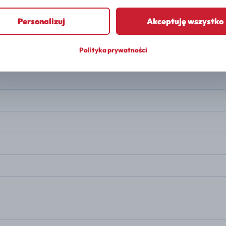
PALIWO
Hybryda plug-in
Personalizuj
Akceptuję wszystko
MOC
156 KM
Polityka prywatności