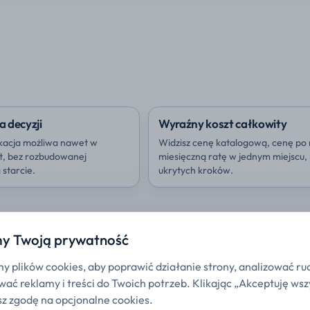
a decyzji
Wyraźny koszt całkowity
kacja możliwa nawet w
Widzisz cenę katalogową, cenę po 
ut, bez rozbudowanej
miesięczną ratę w jednym miejscu,
starcie.
ukrytych kroków.
y Twoją prywatność
 plików cookies, aby poprawić działanie strony, analizować ru
ać reklamy i treści do Twoich potrzeb. Klikając „Akceptuję wsz
z zgodę na opcjonalne cookies.