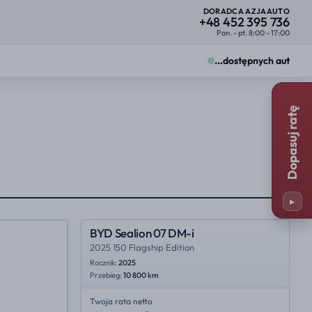
DORADCA AZJAAUTO
+48 452 395 736
Pon. - pt. 8:00 - 17:00
...
dostępnych aut
Zmiany zobaczysz od razu na kartach ofert.
Dopasuj ratę
Firma
Osoba prywatna
25%
23%
y
Miejsce importu
25%
35%
▸
23%
NL
BYD Sealion 07 DM-i
2025 150 Flagship Edition
Rocznik:
2025
Przebieg:
10 800 km
Twoja rata
netto