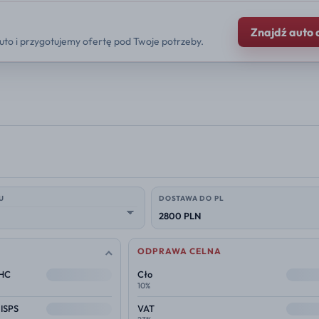
Znajdź auto 
uto i przygotujemy ofertę pod Twoje potrzeby.
U
DOSTAWA DO PL
2800 PLN
ODPRAWA CELNA
--
--
THC
Cło
10%
--
--
 ISPS
VAT