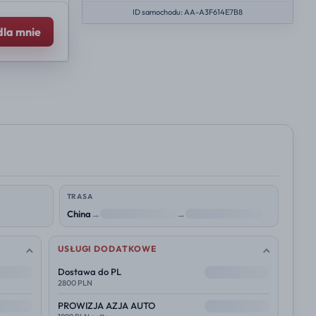
ID samochodu: AA-A3F614E7B8
dla mnie
TRASA
China
→
NL
→
Polska
USŁUGI DODATKOWE
--
Dostawa do PL
2800 PLN
--
PROWIZJA AZJA AUTO