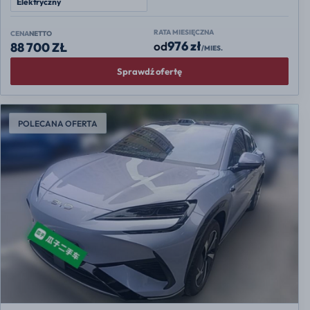
Elektryczny
RATA MIESIĘCZNA
CENA
NETTO
976 zł
od
88 700 ZŁ
/MIES.
Sprawdź ofertę
POLECANA OFERTA