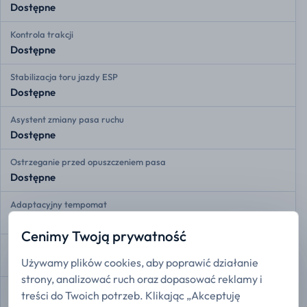
Dostępne
Kontrola trakcji
Dostępne
Stabilizacja toru jazdy ESP
Dostępne
Asystent zmiany pasa ruchu
Dostępne
Ostrzeganie przed opuszczeniem pasa
Dostępne
Adaptacyjny tempomat
Dostępne
Cenimy Twoją prywatność
Przednie czujniki radarowe
Używamy plików cookies, aby poprawić działanie
Dostępne
strony, analizować ruch oraz dopasować reklamy i
Tylne czujniki radarowe
treści do Twoich potrzeb. Klikając „Akceptuję
Dostępne