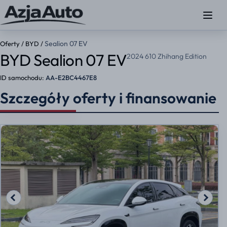
Sealion 07 EV
Oferty
/
BYD
/
BYD Sealion 07 EV
2024 610 Zhihang Edition
ID samochodu:
AA-E2BC4467E8
Szczegóły oferty i finansowanie