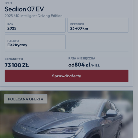
BYD
Sealion 07 EV
2025 610 Intelligent Driving Edition
ROK
PRZEBIEG
2025
23 400 km
PALIWO
Elektryczny
RATA MIESIĘCZNA
CENA
NETTO
804 zł
od
73 100 ZŁ
/MIES.
Sprawdź ofertę
POLECANA OFERTA