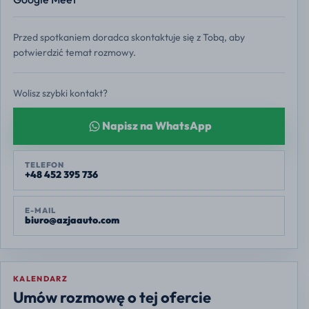
Przed spotkaniem doradca skontaktuje się z Tobą, aby
potwierdzić temat rozmowy.
Wolisz szybki kontakt?
Napisz na WhatsApp
TELEFON
+48 452 395 736
E-MAIL
biuro@azjaauto.com
KALENDARZ
Europe/Warsaw
Umów rozmowę o tej ofercie