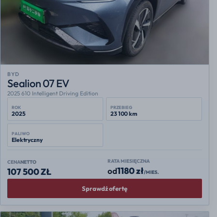
BYD
Sealion 07 EV
2025 610 Intelligent Driving Edition
ROK
PRZEBIEG
2025
23 100 km
PALIWO
Elektryczny
RATA MIESIĘCZNA
CENA
NETTO
1180 zł
od
107 500 ZŁ
/MIES.
Sprawdź ofertę