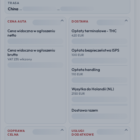
TRASA
China
→
NL
→
Polska
--
--
CENA AUTA
DOSTAWA
Cena widoczna w ogłoszeniu
Opłaty terminalowe - THC
netto
420 EUR
--
--
Cena widoczna w ogłoszeniu
Opłata bezpieczeństwa ISPS
brutto
100 EUR
VAT 23% wliczony
--
--
Opłata handling
110 EUR
--
Wysyłka do
Holandii (NL)
2150 EUR
--
Dostawa razem
--
--
--
ODPRAWA
USŁUGI
CELNA
DODATKOWE