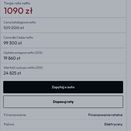
Twoja rata
netto
1090 zł
Cena katalogowa netto
109 200 zł
Cena dla Ciebie netto
99 300 zł
Opłata wstępna netto (20%)
19 860 zł
Wartość wykupu netto (25%)
24 825 zł
Zapytaj o auto
Dopasuj ratę
Finansowanie
Finansowanie ratalne
Paliwo
Elektryczny