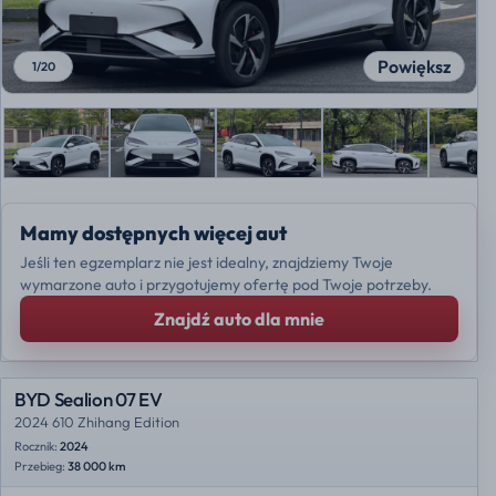
Powiększ
1
/
20
Mamy dostępnych więcej aut
Jeśli ten egzemplarz nie jest idealny, znajdziemy Twoje
wymarzone auto i przygotujemy ofertę pod Twoje potrzeby.
Znajdź auto dla mnie
BYD Sealion 07 EV
2024 610 Zhihang Edition
Rocznik:
2024
Przebieg:
38 000 km