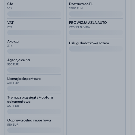
Cło
Dostawa do PL
10%
2800 PLN
--
--
VAT
PROWIZJA AZJA AUTO
23%
1999 PLN netto
--
--
Akcyza
Usługi dodatkowe razem
3,1%
--
--
Agencja celna
550 EUR
--
Licencja eksportowa
610 EUR
--
Tłumacz przysięgły + opłata
dokumentowa
650 EUR
--
Odprawa celna importowa
510 EUR
--