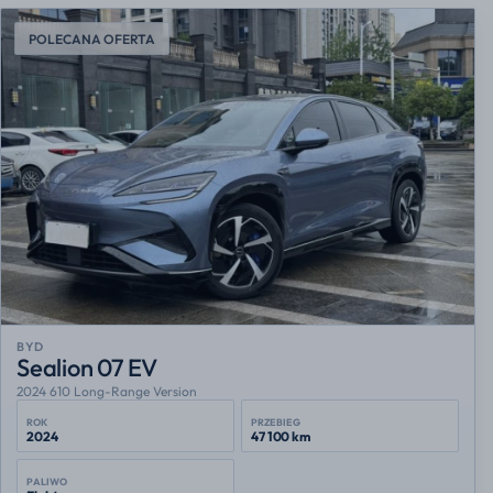
POLECANA OFERTA
BYD
Sealion 07 EV
2024 610 Long-Range Version
ROK
PRZEBIEG
2024
47 100 km
PALIWO