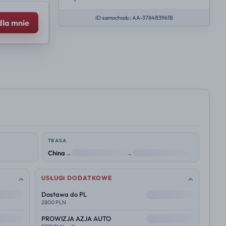
ID samochodu: AA-3784B3961B
dla mnie
TRASA
China
→
NL
→
Polska
USŁUGI DODATKOWE
--
Dostawa do PL
2800 PLN
--
PROWIZJA AZJA AUTO