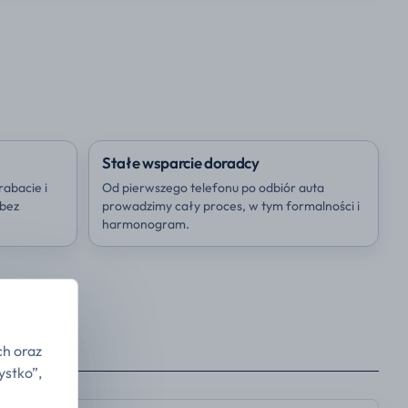
Stałe wsparcie doradcy
rabacie i
Od pierwszego telefonu po odbiór auta
 bez
prowadzimy cały proces, w tym formalności i
harmonogram.
ch oraz
ystko”,