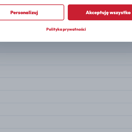
PALIWO
Elektryczny
Personalizuj
Akceptuję wszystko
MOC
313 KM
Polityka prywatności