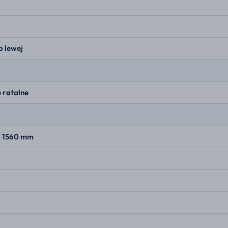
o lewej
 ratalne
× 1560 mm