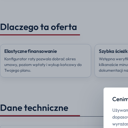
Dlaczego ta oferta
Elastyczne finansowanie
Szybka ścieżk
Konfigurator raty pozwala dobrać okres
Wstępna weryfi
umowy, poziom wpłaty i wykup końcowy do
kilkanaście min
Twojego planu.
dokumentacji na 
Cenim
Dane techniczne
Używamy
dopasow
wyrażas