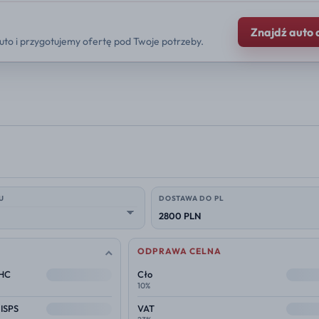
Znajdź auto 
uto i przygotujemy ofertę pod Twoje potrzeby.
U
DOSTAWA DO PL
2800 PLN
ODPRAWA CELNA
--
--
THC
Cło
10%
--
--
 ISPS
VAT