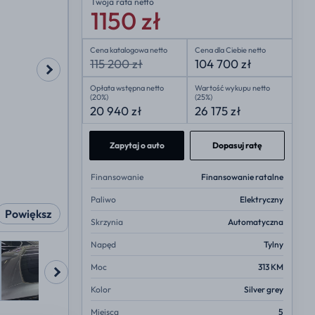
Twoja rata
netto
1150 zł
Cena katalogowa netto
Cena dla Ciebie netto
115 200 zł
104 700 zł
Opłata wstępna netto
Wartość wykupu netto
(20%)
(25%)
20 940 zł
26 175 zł
Zapytaj o auto
Dopasuj ratę
Finansowanie
Finansowanie ratalne
Paliwo
Elektryczny
Powiększ
Skrzynia
Automatyczna
Napęd
Tylny
Moc
313 KM
Kolor
Silver grey
Miejsca
5