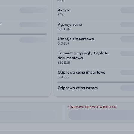
23%
--
--
Akcyza
3,1%
--
--
)
Agencja celna
550 EUR
--
Licencja eksportowa
--
610 EUR
--
Tłumacz przysięgły + opłata
dokumentowa
650 EUR
--
Odprawa celna importowa
510 EUR
--
Odprawa celna razem
CAŁKOWITA KWOTA BRUTTO
--