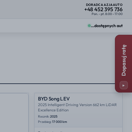
DORADCA AZJAAUTO
+48 452 395 736
Pon. - pt. 8:00 - 17:00
...
dostępnych aut
Zmiany zobaczysz od razu na kartach ofert.
Dopasuj ratę
Firma
Osoba prywatna
25%
23%
y
Miejsce importu
25%
35%
▸
23%
NL
BYD Song L EV
2025 Intelligent Driving Version 662 km LiDAR
Excellence Edition
Rocznik:
2025
Przebieg:
17 000 km