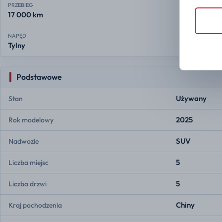
PRZEBIEG
17 000 km
NAPĘD
Tylny
Podstawowe
Używany
Stan
2025
Rok modelowy
SUV
Nadwozie
5
Liczba miejsc
5
Liczba drzwi
Chiny
Kraj pochodzenia