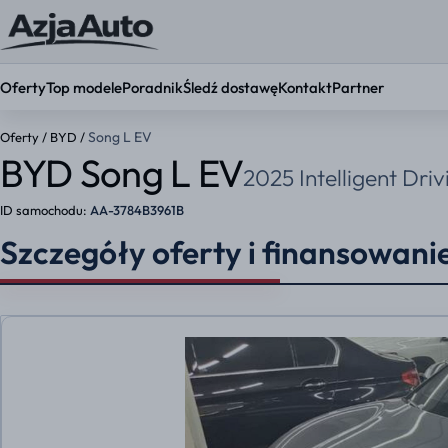
Oferty
Top modele
Poradnik
Śledź dostawę
Kontakt
Partner
Song L EV
Oferty
/
BYD
/
BYD Song L EV
2025 Intelligent Dri
KONFIGURATOR
Ustaw par
ID samochodu:
AA-3784B3961B
Okres umowy
Szczegóły oferty i finansowani
36 mies.
48 