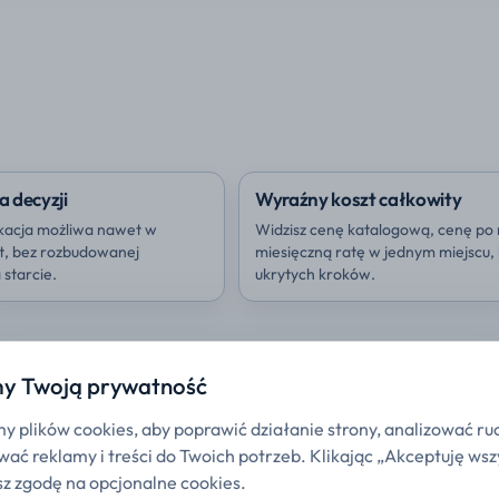
a decyzji
Wyraźny koszt całkowity
kacja możliwa nawet w
Widzisz cenę katalogową, cenę po 
ut, bez rozbudowanej
miesięczną ratę w jednym miejscu,
starcie.
ukrytych kroków.
y Twoją prywatność
 plików cookies, aby poprawić działanie strony, analizować ru
ać reklamy i treści do Twoich potrzeb. Klikając „Akceptuję wsz
z zgodę na opcjonalne cookies.