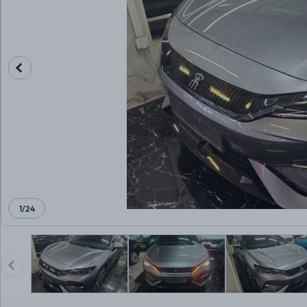
1
/
24