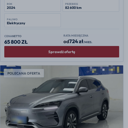
ROK
PRZEBIEG
2024
82 600 km
PALIWO
Elektryczny
RATA MIESIĘCZNA
CENA
NETTO
724 zł
od
65 800 ZŁ
/MIES.
Sprawdź ofertę
POLECANA OFERTA