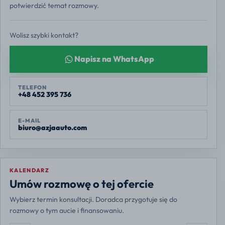
potwierdzić temat rozmowy.
Wolisz szybki kontakt?
Napisz na WhatsApp
TELEFON
+48 452 395 736
E-MAIL
biuro@azjaauto.com
KALENDARZ
Europe/Warsaw
Umów rozmowę o tej ofercie
Wybierz termin konsultacji. Doradca przygotuje się do
rozmowy o tym aucie i finansowaniu.