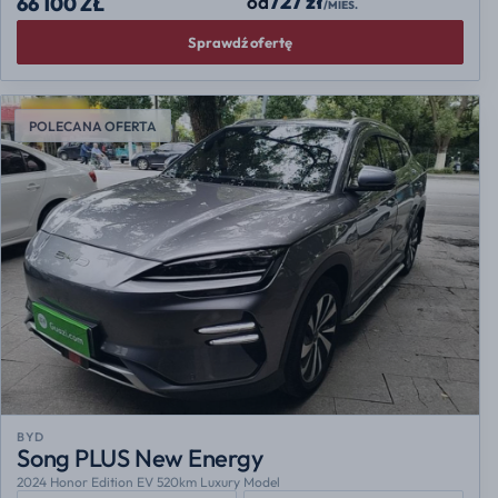
727 zł
od
66 100 ZŁ
/MIES.
Sprawdź ofertę
POLECANA OFERTA
BYD
Song PLUS New Energy
2024 Honor Edition EV 520km Luxury Model