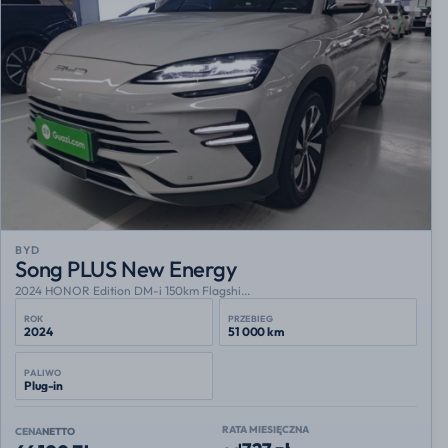
BYD
Song PLUS New Energy
2024 HONOR Edition DM-i 150km Flagshi...
ROK
PRZEBIEG
2024
51 000 km
PALIWO
Plug-in
RATA MIESIĘCZNA
CENA
NETTO