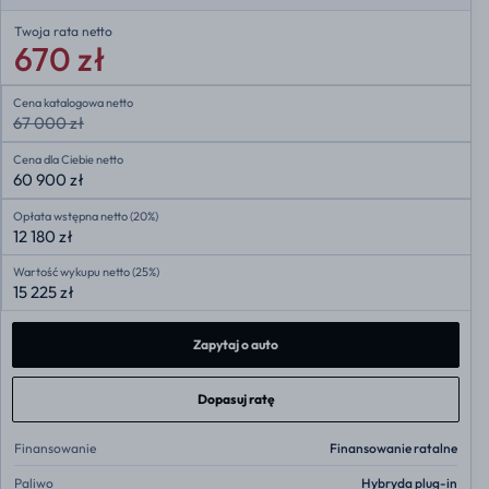
Twoja rata
netto
670 zł
Cena katalogowa netto
67 000 zł
Cena dla Ciebie netto
60 900 zł
Opłata wstępna netto (20%)
12 180 zł
Wartość wykupu netto (25%)
15 225 zł
Zapytaj o auto
Dopasuj ratę
Finansowanie
Finansowanie ratalne
Paliwo
Hybryda plug-in