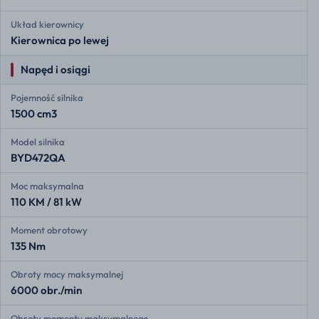
Układ kierownicy
Kierownica po lewej
Napęd i osiągi
Pojemność silnika
1500 cm3
Model silnika
BYD472QA
Moc maksymalna
110 KM / 81 kW
Moment obrotowy
135 Nm
Obroty mocy maksymalnej
6000 obr./min
Obroty momentu maksymalnego