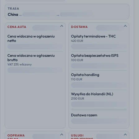
TRASA
China
→
NL
→
Polska
--
--
CENA AUTA
DOSTAWA
Cena widoczna w ogłoszeniu
Opłaty terminalowe - THC
netto
420 EUR
--
--
Cena widoczna w ogłoszeniu
Opłata bezpieczeństwa ISPS
brutto
100 EUR
VAT 23% wliczony
--
--
Opłata handling
110 EUR
--
Wysyłka do
Holandii (NL)
2150 EUR
--
Dostawa razem
--
--
--
ODPRAWA
USŁUGI