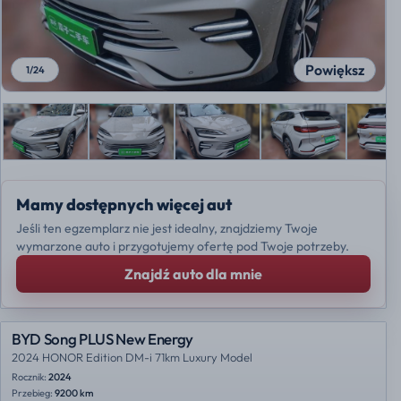
Powiększ
1
/
24
Mamy dostępnych więcej aut
Jeśli ten egzemplarz nie jest idealny, znajdziemy Twoje
wymarzone auto i przygotujemy ofertę pod Twoje potrzeby.
Znajdź auto dla mnie
BYD Song PLUS New Energy
2024 HONOR Edition DM-i 71km Luxury Model
Rocznik:
2024
Przebieg:
9200 km