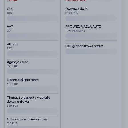
CELNA
DODATKOWE
Cło
Dostawa do PL
10%
2800 PLN
--
--
VAT
PROWIZJA AZJA AUTO
23%
1999 PLN netto
--
--
Akcyza
Usługi dodatkowe razem
3,1%
--
--
Agencja celna
550 EUR
--
Licencja eksportowa
610 EUR
--
Tłumacz przysięgły + opłata
dokumentowa
650 EUR
--
Odprawa celna importowa
510 EUR