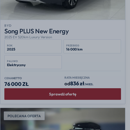
BYD
Song PLUS New Energy
2025 EV 520km Luxury Version
ROK
PRZEBIEG
2025
16 000 km
PALIWO
Elektryczny
RATA MIESIĘCZNA
CENA
NETTO
836 zł
od
76 000 ZŁ
/MIES.
Sprawdź ofertę
POLECANA OFERTA