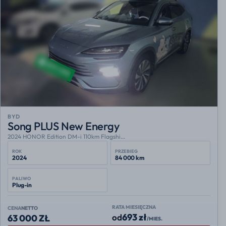
BYD
Song PLUS New Energy
2024 HONOR Edition DM-i 110km Flagshi...
ROK
PRZEBIEG
2024
84 000 km
PALIWO
Plug-in
RATA MIESIĘCZNA
CENA
NETTO
693 zł
od
63 000 ZŁ
/MIES.