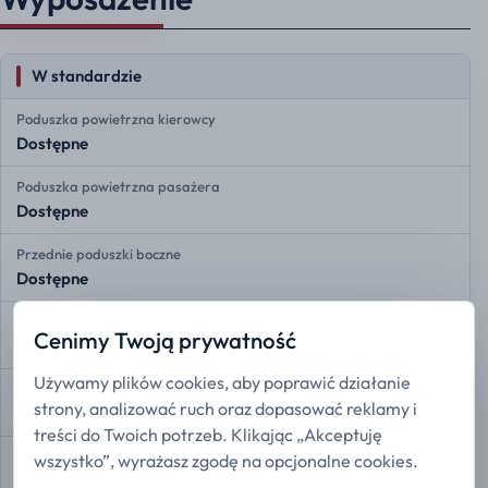
W standardzie
Poduszka powietrzna kierowcy
Dostępne
Poduszka powietrzna pasażera
Dostępne
Przednie poduszki boczne
Dostępne
Przednie kurtyny powietrzne
Cenimy Twoją prywatność
Dostępne
Używamy plików cookies, aby poprawić działanie
Tylne kurtyny powietrzne
strony, analizować ruch oraz dopasować reklamy i
Dostępne
treści do Twoich potrzeb. Klikając „Akceptuję
Monitorowanie ciśnienia w oponach
wszystko”, wyrażasz zgodę na opcjonalne cookies.
Dostępne