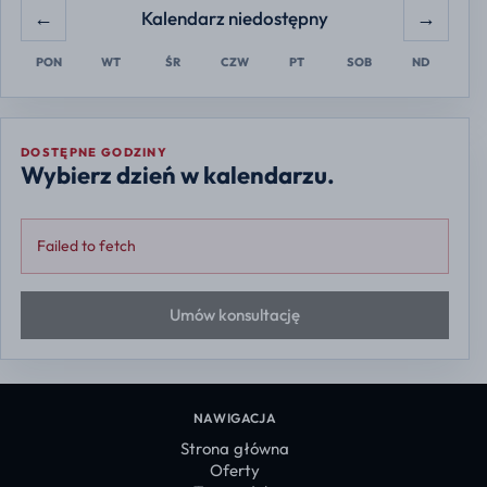
←
→
Kalendarz niedostępny
PON
WT
ŚR
CZW
PT
SOB
ND
DOSTĘPNE GODZINY
Wybierz dzień w kalendarzu.
Failed to fetch
Umów konsultację
NAWIGACJA
Strona główna
Oferty