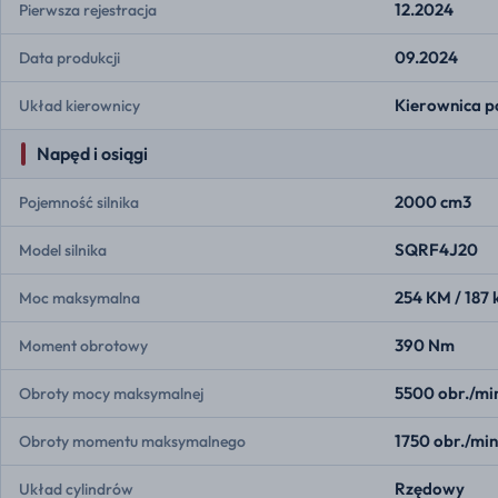
12.2024
Pierwsza rejestracja
09.2024
Data produkcji
Kierownica p
Układ kierownicy
Napęd i osiągi
2000 cm3
Pojemność silnika
SQRF4J20
Model silnika
254 KM / 187
Moc maksymalna
390 Nm
Moment obrotowy
5500 obr./mi
Obroty mocy maksymalnej
1750 obr./min
Obroty momentu maksymalnego
Rzędowy
Układ cylindrów