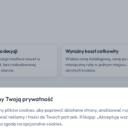
a decyzji
Wyraźny koszt całkowity
kacja możliwa nawet w
Widzisz cenę katalogową, cenę po 
ut, bez rozbudowanej
miesięczną ratę w jednym miejscu,
starcie.
ukrytych kroków.
y Twoją prywatność
 plików cookies, aby poprawić działanie strony, analizować ru
ać reklamy i treści do Twoich potrzeb. Klikając „Akceptuję wsz
z zgodę na opcjonalne cookies.