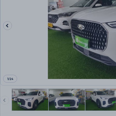
1
/
24