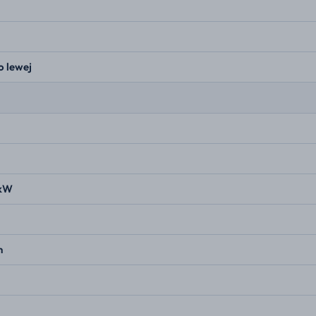
o lewej
 kW
n