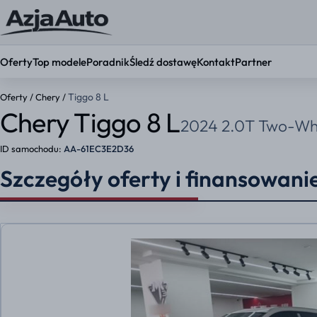
Oferty
Top modele
Poradnik
Śledź dostawę
Kontakt
Partner
Tiggo 8 L
Oferty
/
Chery
/
Chery Tiggo 8 L
2024 2.0T Two-Whe
KONFIGURATOR
Ustaw par
ID samochodu:
AA-61EC3E2D36
Okres umowy
Szczegóły oferty i finansowani
36 mies.
48 