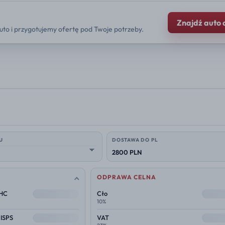
Znajdź auto 
uto i przygotujemy ofertę pod Twoje potrzeby.
U
DOSTAWA DO PL
2800 PLN
ODPRAWA CELNA
--
--
THC
Cło
10%
--
--
 ISPS
VAT