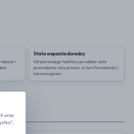
Stałe wsparcie doradcy
rabacie i
Od pierwszego telefonu po odbiór auta
 bez
prowadzimy cały proces, w tym formalności i
harmonogram.
ch oraz
ystko”,