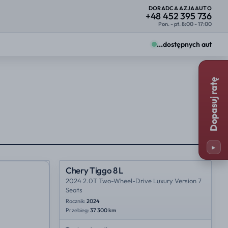
DORADCA AZJAAUTO
+48 452 395 736
Pon. - pt. 8:00 - 17:00
...
dostępnych aut
Zmiany zobaczysz od razu na kartach ofert.
Dopasuj ratę
Firma
Osoba prywatna
25%
23%
y
Miejsce importu
25%
35%
▸
23%
NL
Chery Tiggo 8 L
2024 2.0T Two-Wheel-Drive Luxury Version 7
Seats
Rocznik:
2024
Przebieg:
37 300 km