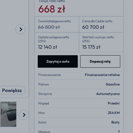
Twoja rata
netto
668 zł
Cena katalogowa netto
Cena dla Ciebie netto
66 800 zł
60 700 zł
Opłata wstępna netto
Wartość wykupu netto
(20%)
(25%)
12 140 zł
15 175 zł
Zapytaj o auto
Dopasuj ratę
Finansowanie
Finansowanie ratalne
Paliwo
Gasoline
Powiększ
Skrzynia
Automatyczna
Napęd
Przedni
Moc
254 KM
Kolor
Biały
Miejsca
7