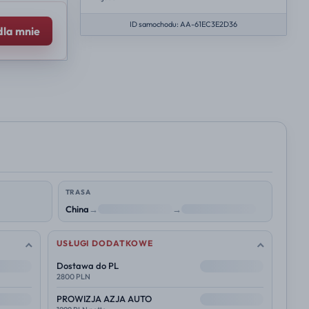
ID samochodu: AA-61EC3E2D36
dla mnie
TRASA
China
→
NL
→
Polska
USŁUGI DODATKOWE
--
Dostawa do PL
2800 PLN
--
PROWIZJA AZJA AUTO