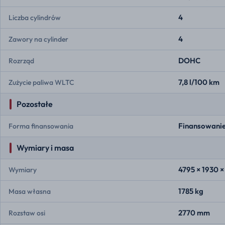
4
Liczba cylindrów
4
Zawory na cylinder
DOHC
Rozrząd
7,8 l/100 km
Zużycie paliwa WLTC
Pozostałe
Finansowanie
Forma finansowania
Wymiary i masa
4795 × 1930 ×
Wymiary
1785 kg
Masa własna
2770 mm
Rozstaw osi