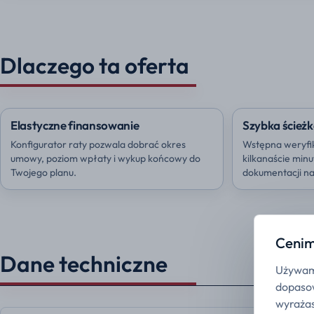
Dlaczego ta oferta
Elastyczne finansowanie
Szybka ścieżk
Konfigurator raty pozwala dobrać okres
Wstępna weryfi
umowy, poziom wpłaty i wykup końcowy do
kilkanaście min
Twojego planu.
dokumentacji na 
Cenim
Dane techniczne
Używamy
dopasow
wyrażas