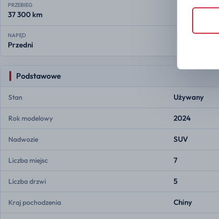
PRZEBIEG
37 300 km
NAPĘD
Przedni
Podstawowe
Używany
Stan
2024
Rok modelowy
SUV
Nadwozie
7
Liczba miejsc
5
Liczba drzwi
Chiny
Kraj pochodzenia