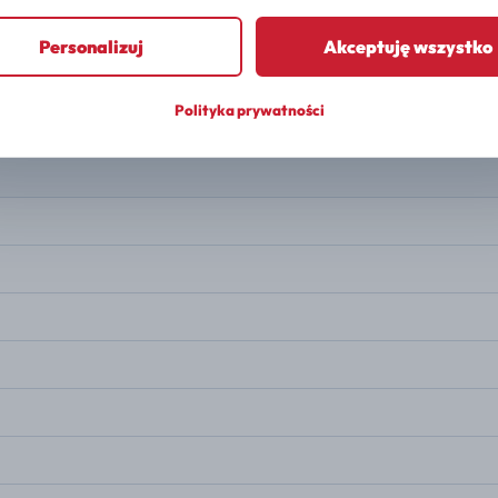
PALIWO
Gasoline
Personalizuj
Akceptuję wszystko
MOC
254 KM
Polityka prywatności