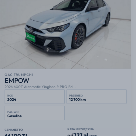
GAC TRUMPCHI
EMPOW
2024 400T Automatic Yingbao R PRO Edi...
ROK
PRZEBIEG
2024
12 700 km
PALIWO
Gasoline
RATA MIESIĘCZNA
CENA
NETTO
727 zł
od
66 100 ZŁ