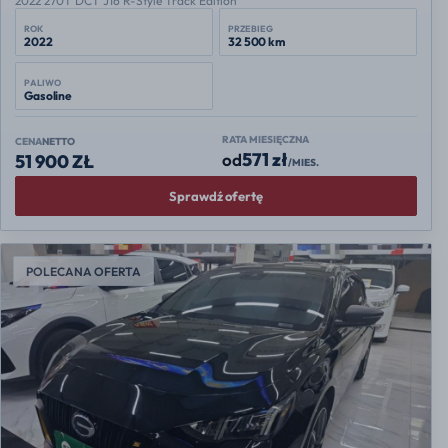
2022 270T DCT J16 R-Style Track Edition
ROK
PRZEBIEG
2022
32 500 km
PALIWO
Gasoline
RATA MIESIĘCZNA
CENA
NETTO
571 zł
od
51 900 ZŁ
/MIES.
Sprawdź ofertę
POLECANA OFERTA