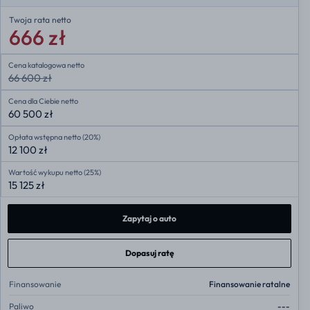
Twoja rata
netto
666 zł
Cena katalogowa netto
66 600 zł
Cena dla Ciebie netto
60 500 zł
Opłata wstępna netto (20%)
12 100 zł
Wartość wykupu netto (25%)
15 125 zł
Zapytaj o auto
Dopasuj ratę
Finansowanie
Finansowanie ratalne
Paliwo
---