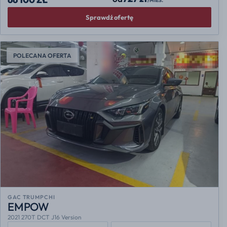
/MIES.
Sprawdź ofertę
POLECANA OFERTA
GAC TRUMPCHI
EMPOW
2021 270T DCT J16 Version