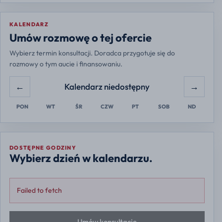
KALENDARZ
Europe/Warsaw
Umów rozmowę o tej ofercie
Wybierz termin konsultacji. Doradca przygotuje się do
rozmowy o tym aucie i finansowaniu.
←
→
Kalendarz niedostępny
PON
WT
ŚR
CZW
PT
SOB
ND
DOSTĘPNE GODZINY
Wybierz dzień w kalendarzu.
Failed to fetch
Umów konsultację