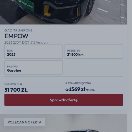
GAC TRUMPCHI
EMPOW
2023 270T DCT J15 Version
ROK
PRZEBIEG
2023
21 800 km
PALIWO
Gasoline
RATA MIESIĘCZNA
CENA
NETTO
569 zł
od
51 700 ZŁ
/MIES.
Sprawdź ofertę
POLECANA OFERTA