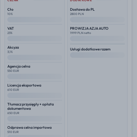
CELNA
DODATKOWE
Cło
Dostawa do PL
10%
2800 PLN
--
--
VAT
PROWIZJA AZJA AUTO
23%
1999 PLN netto
--
--
Akcyza
Usługi dodatkowe razem
3,1%
--
--
Agencja celna
550 EUR
--
Licencja eksportowa
610 EUR
--
Tłumacz przysięgły + opłata
dokumentowa
650 EUR
--
Odprawa celna importowa
510 EUR