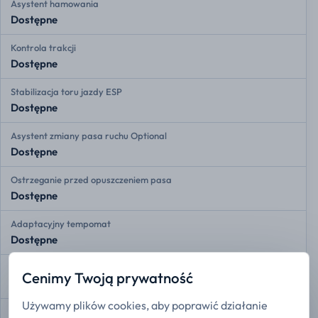
Asystent hamowania
Dostępne
Kontrola trakcji
Dostępne
Stabilizacja toru jazdy ESP
Dostępne
Asystent zmiany pasa ruchu Optional
Dostępne
Ostrzeganie przed opuszczeniem pasa
Dostępne
Adaptacyjny tempomat
Dostępne
Przednie czujniki radarowe
Cenimy Twoją prywatność
Dostępne
Używamy plików cookies, aby poprawić działanie
Tylne czujniki radarowe