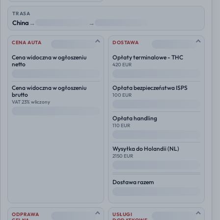
TRASA
China
→
NL
→
Polska
--
--
CENA AUTA
DOSTAWA
Cena widoczna w ogłoszeniu
Opłaty terminalowe - THC
netto
420 EUR
--
--
Cena widoczna w ogłoszeniu
Opłata bezpieczeństwa ISPS
brutto
100 EUR
VAT 23% wliczony
--
--
Opłata handling
110 EUR
--
Wysyłka do
Holandii (NL)
2150 EUR
--
Dostawa razem
--
--
--
ODPRAWA
USŁUGI