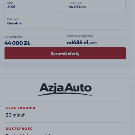
ROK
PRZEBIEG
2021
64 700 km
PALIWO
Gasoline
RATA MIESIĘCZNA
CENA
NETTO
484 zł
od
44 000 ZŁ
/MIES.
Sprawdź ofertę
CZAS TRWANIA
30 minut
DOSTĘPNOŚĆ