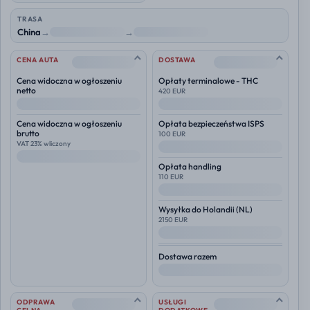
TRASA
China
→
NL
→
Polska
--
--
CENA AUTA
DOSTAWA
Cena widoczna w ogłoszeniu
Opłaty terminalowe - THC
netto
420 EUR
--
--
Cena widoczna w ogłoszeniu
Opłata bezpieczeństwa ISPS
brutto
100 EUR
VAT 23% wliczony
--
--
Opłata handling
110 EUR
--
Wysyłka do
Holandii (NL)
2150 EUR
--
Dostawa razem
--
--
--
ODPRAWA
USŁUGI