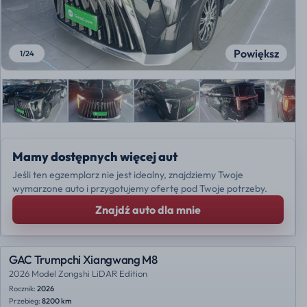
Powiększ
1
/
24
Mamy dostępnych więcej aut
Jeśli ten egzemplarz nie jest idealny, znajdziemy Twoje
wymarzone auto i przygotujemy ofertę pod Twoje potrzeby.
Znajdź auto dla mnie
GAC Trumpchi Xiangwang M8
2026 Model Zongshi LiDAR Edition
Rocznik:
2026
Przebieg:
8200 km