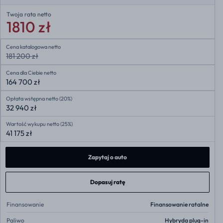
Twoja rata
netto
1810 zł
Cena katalogowa netto
181 200 zł
Cena dla Ciebie netto
164 700 zł
Opłata wstępna netto (20%)
32 940 zł
Wartość wykupu netto (25%)
41 175 zł
Zapytaj o auto
Dopasuj ratę
Finansowanie
Finansowanie ratalne
Paliwo
Hybryda plug-in