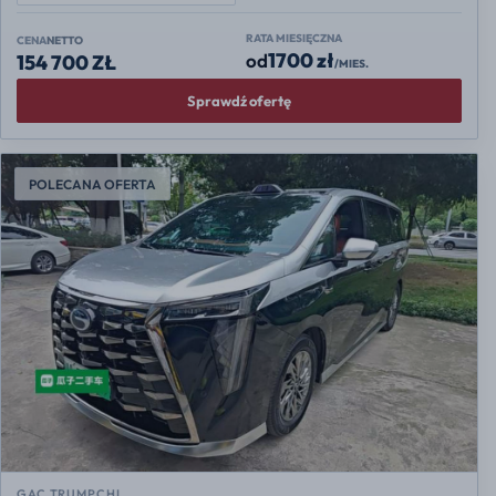
RATA MIESIĘCZNA
CENA
NETTO
1700 zł
od
154 700 ZŁ
/MIES.
Sprawdź ofertę
POLECANA OFERTA
GAC TRUMPCHI