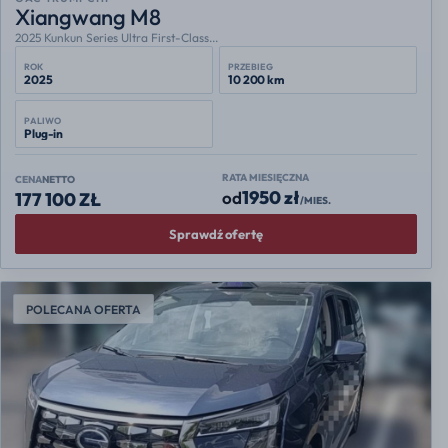
Xiangwang M8
2025 Kunkun Series Ultra First-Class...
ROK
PRZEBIEG
2025
10 200 km
PALIWO
Plug-in
RATA MIESIĘCZNA
CENA
NETTO
1950 zł
od
177 100 ZŁ
/MIES.
Sprawdź ofertę
POLECANA OFERTA