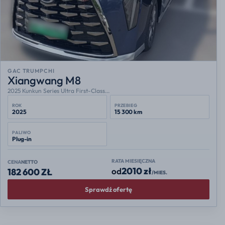
GAC TRUMPCHI
Xiangwang M8
2025 Kunkun Series Ultra First-Class...
ROK
PRZEBIEG
2025
15 300 km
PALIWO
Plug-in
RATA MIESIĘCZNA
CENA
NETTO
2010 zł
od
182 600 ZŁ
/MIES.
Sprawdź ofertę