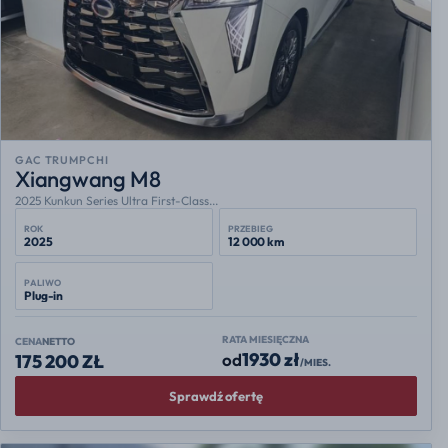
GAC TRUMPCHI
Xiangwang M8
2025 Kunkun Series Ultra First-Class...
ROK
PRZEBIEG
2025
12 000 km
PALIWO
Plug-in
RATA MIESIĘCZNA
CENA
NETTO
1930 zł
od
175 200 ZŁ
/MIES.
Sprawdź ofertę