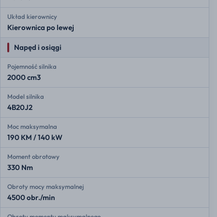
Układ kierownicy
Kierownica po lewej
Napęd i osiągi
Pojemność silnika
2000 cm3
Model silnika
4B20J2
Moc maksymalna
190 KM / 140 kW
Moment obrotowy
330 Nm
Obroty mocy maksymalnej
4500 obr./min
Obroty momentu maksymalnego