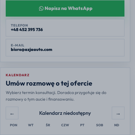
Napisz na WhatsApp
TELEFON
+48 452 395 736
E-MAIL
biuro@azjaauto.com
KALENDARZ
Europe/Warsaw
Umów rozmowę o tej ofercie
Wybierz termin konsultacji. Doradca przygotuje się do
rozmowy o tym aucie i finansowaniu.
←
→
Kalendarz niedostępny
PON
WT
ŚR
CZW
PT
SOB
ND