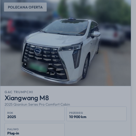
POLECANA OFERTA
GAC TRUMPCHI
Xiangwang M8
2025 Qiankun Series Pro Comfort Cabin
ROK
PRZEBIEG
2025
10 900 km
PALIWO
Plug-in