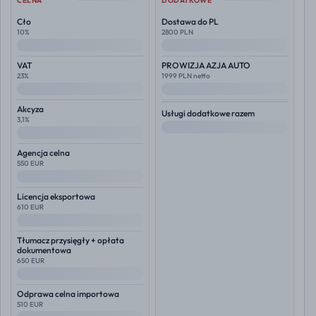
CELNA
DODATKOWE
Cło
Dostawa do PL
10%
2800 PLN
--
--
VAT
PROWIZJA AZJA AUTO
23%
1999 PLN netto
--
--
Akcyza
Usługi dodatkowe razem
3,1%
--
--
Agencja celna
550 EUR
--
Licencja eksportowa
610 EUR
--
Tłumacz przysięgły + opłata
dokumentowa
650 EUR
--
Odprawa celna importowa
510 EUR