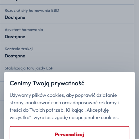
Rozdział siły hamowania EBD
Dostępne
Asystent hamowania
Dostępne
Kontrola trakcji
Dostępne
Stabilizacja toru jazdy ESP
Dostępne
Cenimy Twoją prywatność
Asystent zmiany pasa ruchu
Dostępne
Używamy plików cookies, aby poprawić działanie
strony, analizować ruch oraz dopasować reklamy i
Ostrzeganie przed opuszczeniem pasa
treści do Twoich potrzeb. Klikając „Akceptuję
Dostępne
wszystko”, wyrażasz zgodę na opcjonalne cookies.
Adaptacyjny tempomat
Dostępne
Personalizuj