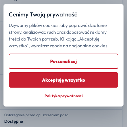
Przypomnienie o pasach bezpieczeństwa
Cenimy Twoją prywatność
Dostępne
Używamy plików cookies, aby poprawić działanie
Rozdział siły hamowania EBD
strony, analizować ruch oraz dopasować reklamy i
Dostępne
treści do Twoich potrzeb. Klikając „Akceptuję
Asystent hamowania
wszystko”, wyrażasz zgodę na opcjonalne cookies.
Dostępne
Personalizuj
Kontrola trakcji
Dostępne
Akceptuję wszystko
Stabilizacja toru jazdy ESP
Dostępne
Polityka prywatności
Asystent zmiany pasa ruchu
Dostępne
Ostrzeganie przed opuszczeniem pasa
Dostępne