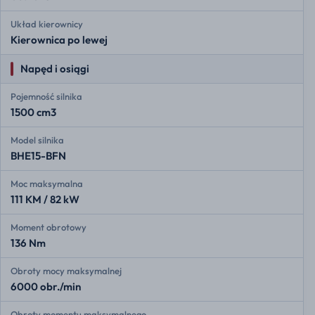
Układ kierownicy
Kierownica po lewej
Napęd i osiągi
Pojemność silnika
1500 cm3
Model silnika
BHE15-BFN
Moc maksymalna
111 KM / 82 kW
Moment obrotowy
136 Nm
Obroty mocy maksymalnej
6000 obr./min
Obroty momentu maksymalnego