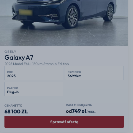
GEELY
Galaxy A7
2025 Model EM-i 150km Starship Edition
ROK
PRZEBIEG
2025
5699 km
PALIWO
Plug-in
RATA MIESIĘCZNA
CENA
NETTO
749 zł
od
68 100 ZŁ
/MIES.
Sprawdź ofertę