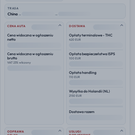
TRASA
China
→
NL
→
Polska
--
--
CENA AUTA
DOSTAWA
Cena widoczna w ogłoszeniu
Opłaty terminalowe - THC
netto
420 EUR
--
--
Cena widoczna w ogłoszeniu
Opłata bezpieczeństwa ISPS
brutto
100 EUR
VAT 23% wliczony
--
--
Opłata handling
110 EUR
--
Wysyłka do
Holandii (NL)
2150 EUR
--
Dostawa razem
--
--
--
ODPRAWA
USŁUGI