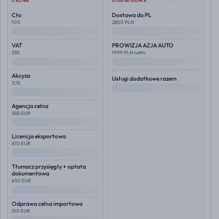
CELNA
DODATKOWE
Cło
Dostawa do PL
10%
2800 PLN
--
--
VAT
PROWIZJA AZJA AUTO
23%
1999 PLN netto
--
--
Akcyza
Usługi dodatkowe razem
3,1%
--
--
Agencja celna
550 EUR
--
Licencja eksportowa
610 EUR
--
Tłumacz przysięgły + opłata
dokumentowa
650 EUR
--
Odprawa celna importowa
510 EUR