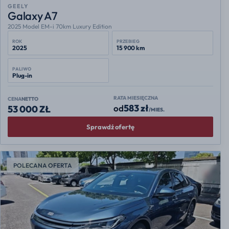
GEELY
Galaxy A7
2025 Model EM-i 70km Luxury Edition
ROK
PRZEBIEG
2025
15 900 km
PALIWO
Plug-in
RATA MIESIĘCZNA
CENA
NETTO
583 zł
od
53 000 ZŁ
/MIES.
Sprawdź ofertę
POLECANA OFERTA