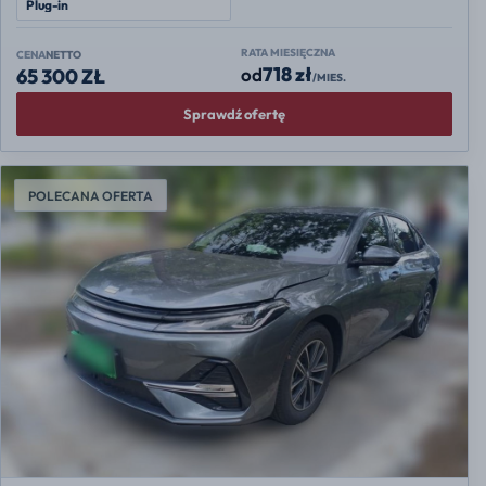
Plug-in
RATA MIESIĘCZNA
CENA
NETTO
718 zł
od
65 300 ZŁ
/MIES.
Sprawdź ofertę
POLECANA OFERTA