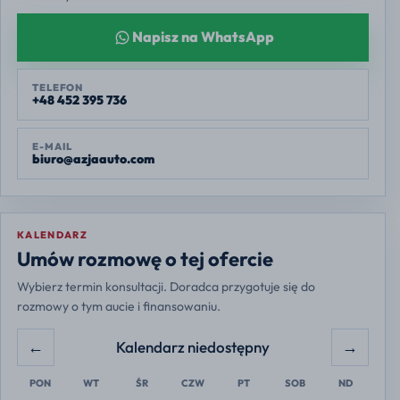
Napisz na WhatsApp
TELEFON
+48 452 395 736
E-MAIL
biuro@azjaauto.com
KALENDARZ
Europe/Warsaw
Umów rozmowę o tej ofercie
Wybierz termin konsultacji. Doradca przygotuje się do
rozmowy o tym aucie i finansowaniu.
←
→
Kalendarz niedostępny
PON
WT
ŚR
CZW
PT
SOB
ND