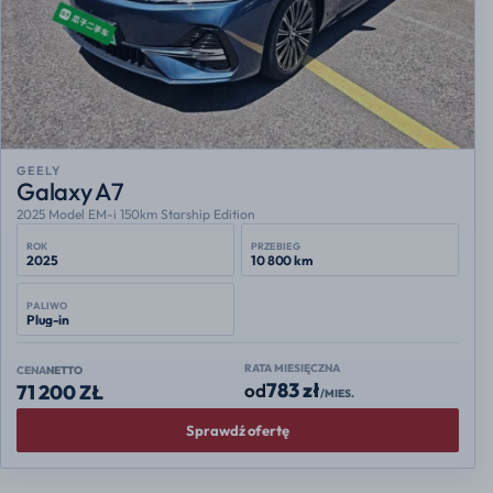
GEELY
Galaxy A7
2025 Model EM-i 150km Starship Edition
ROK
PRZEBIEG
2025
10 800 km
PALIWO
Plug-in
RATA MIESIĘCZNA
CENA
NETTO
783 zł
od
71 200 ZŁ
/MIES.
Sprawdź ofertę