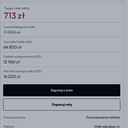
Twoja rata
netto
713 zł
Cena katalogowa netto
71 300 zł
Cena dla Ciebie netto
64 800 zł
Opłata wstępna netto (20%)
12 960 zł
Wartość wykupu netto (25%)
16 200 zł
Zapytaj o auto
Dopasuj ratę
Finansowanie
Finansowanie ratalne
Paliwo
Hybryda plug-in