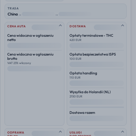
TRASA
China
→
NL
→
Polska
--
--
CENA AUTA
DOSTAWA
Cena widoczna w ogłoszeniu
Opłaty terminalowe - THC
netto
420 EUR
--
--
Cena widoczna w ogłoszeniu
Opłata bezpieczeństwa ISPS
brutto
100 EUR
VAT 23% wliczony
--
--
Opłata handling
110 EUR
--
Wysyłka do
Holandii (NL)
2150 EUR
--
Dostawa razem
--
--
--
ODPRAWA
USŁUGI