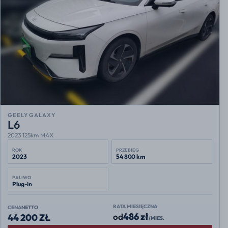
GEELY GALAXY
L6
2023 125km MAX
ROK
PRZEBIEG
2023
54 800 km
PALIWO
Plug-in
RATA MIESIĘCZNA
CENA
NETTO
486 zł
od
44 200 ZŁ
/MIES.