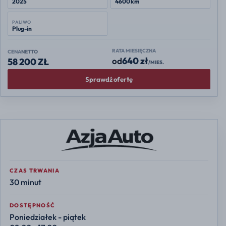
2025
4600 km
PALIWO
Plug-in
RATA MIESIĘCZNA
CENA
NETTO
640 zł
od
58 200 ZŁ
/MIES.
Sprawdź ofertę
CZAS TRWANIA
30 minut
DOSTĘPNOŚĆ
Poniedziałek - piątek