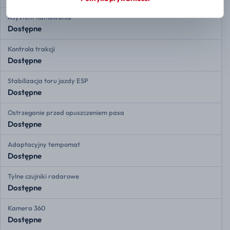
Asystent hamowania
Dostępne
Kontrola trakcji
Dostępne
Stabilizacja toru jazdy ESP
Dostępne
Ostrzeganie przed opuszczeniem pasa
Dostępne
Adaptacyjny tempomat
Dostępne
Tylne czujniki radarowe
Dostępne
Kamera 360
Dostępne