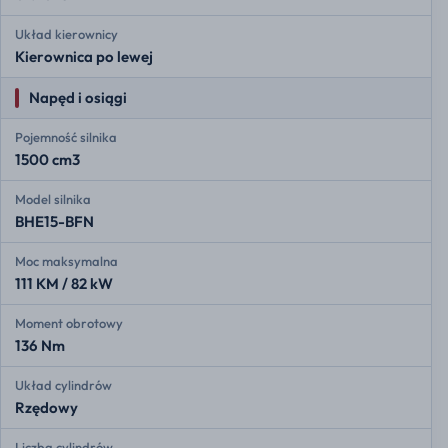
Układ kierownicy
Kierownica po lewej
Napęd i osiągi
Pojemność silnika
1500 cm3
Model silnika
BHE15-BFN
Moc maksymalna
111 KM / 82 kW
Moment obrotowy
136 Nm
Układ cylindrów
Rzędowy
Liczba cylindrów