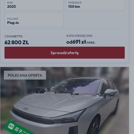
ROK
PRZEBIEG
2025
100 km
PALIWO
Plug-in
RATA MIESIĘCZNA
CENA
NETTO
691 zł
od
62 800 ZŁ
/MIES.
Sprawdź ofertę
POLECANA OFERTA