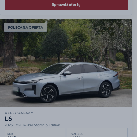
Sprawdź ofertę
POLECANA OFERTA
GEELY GALAXY
L6
2025 EM-i 140km Starship Edition
ROK
PRZEBIEG