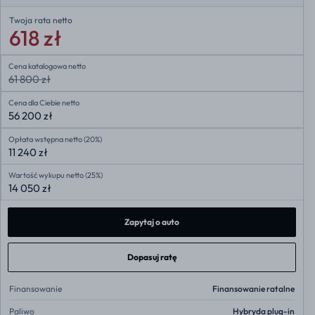
Twoja rata
netto
618 zł
Cena katalogowa netto
61 800 zł
Cena dla Ciebie netto
56 200 zł
Opłata wstępna netto (20%)
11 240 zł
Wartość wykupu netto (25%)
14 050 zł
Zapytaj o auto
Dopasuj ratę
Finansowanie
Finansowanie ratalne
Paliwo
Hybryda plug-in