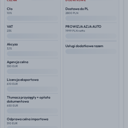
CELNA
DODATKOWE
Cło
Dostawa do PL
10%
2800 PLN
--
--
VAT
PROWIZJA AZJA AUTO
23%
1999 PLN netto
--
--
Akcyza
Usługi dodatkowe razem
3,1%
--
--
Agencja celna
550 EUR
--
Licencja eksportowa
610 EUR
--
Tłumacz przysięgły + opłata
dokumentowa
650 EUR
--
Odprawa celna importowa
510 EUR