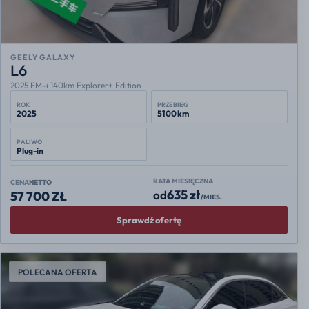
GEELY GALAXY
L6
2025 EM-i 140km Explorer+ Edition
ROK
PRZEBIEG
2025
5100 km
PALIWO
Plug-in
RATA MIESIĘCZNA
CENA
NETTO
635 zł
od
57 700 ZŁ
/MIES.
Sprawdź ofertę
POLECANA OFERTA