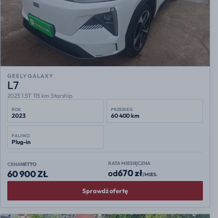
GEELY GALAXY
L7
2023 1.5T 115 km Starship
ROK
PRZEBIEG
2023
60 400 km
PALIWO
Plug-in
RATA MIESIĘCZNA
CENA
NETTO
670 zł
od
60 900 ZŁ
/MIES.
Sprawdź ofertę