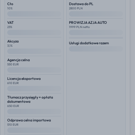
Cło
Dostawa do PL
10%
2800 PLN
--
--
VAT
PROWIZJA AZJA AUTO
23%
1999 PLN netto
--
--
Akcyza
Usługi dodatkowe razem
3,1%
--
--
Agencja celna
550 EUR
--
Licencja eksportowa
610 EUR
--
Tłumacz przysięgły + opłata
dokumentowa
650 EUR
--
Odprawa celna importowa
510 EUR
--