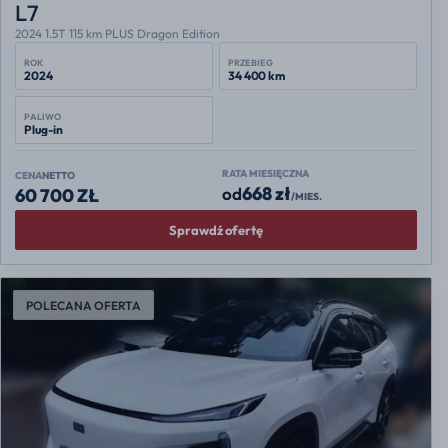
L7
2024 1.5T 115 km PLUS Dragon Edition
ROK
PRZEBIEG
2024
34 400 km
PALIWO
Plug-in
RATA MIESIĘCZNA
CENA
NETTO
668 zł
od
60 700 ZŁ
/MIES.
Sprawdź ofertę
POLECANA OFERTA