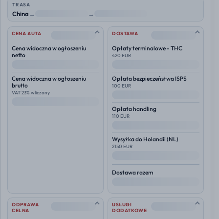
TRASA
China
→
NL
→
Polska
--
--
CENA AUTA
DOSTAWA
Cena widoczna w ogłoszeniu
Opłaty terminalowe - THC
netto
420 EUR
--
--
Cena widoczna w ogłoszeniu
Opłata bezpieczeństwa ISPS
brutto
100 EUR
VAT 23% wliczony
--
--
Opłata handling
110 EUR
--
Wysyłka do
Holandii (NL)
2150 EUR
--
Dostawa razem
--
--
--
ODPRAWA
USŁUGI
CELNA
DODATKOWE