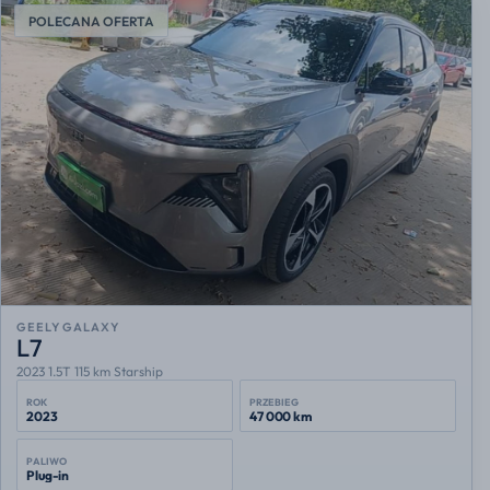
POLECANA OFERTA
GEELY GALAXY
L7
2023 1.5T 115 km Starship
ROK
PRZEBIEG
2023
47 000 km
PALIWO
Plug-in