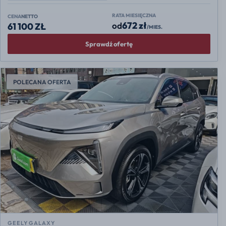
RATA MIESIĘCZNA
CENA
NETTO
672 zł
od
61 100 ZŁ
/MIES.
Sprawdź ofertę
POLECANA OFERTA
GEELY GALAXY