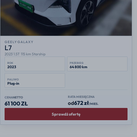
GEELY GALAXY
L7
2023 1.5T 115 km Starship
ROK
PRZEBIEG
2023
64 800 km
PALIWO
Plug-in
RATA MIESIĘCZNA
CENA
NETTO
672 zł
od
61 100 ZŁ
/MIES.
Sprawdź ofertę