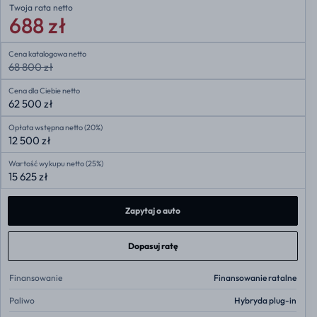
Twoja rata
netto
688 zł
Cena katalogowa netto
68 800 zł
Cena dla Ciebie netto
62 500 zł
Opłata wstępna netto (20%)
12 500 zł
Wartość wykupu netto (25%)
15 625 zł
Zapytaj o auto
Dopasuj ratę
Finansowanie
Finansowanie ratalne
Paliwo
Hybryda plug-in