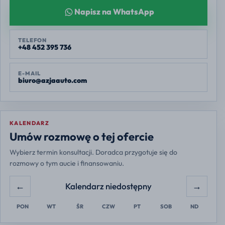
Napisz na WhatsApp
TELEFON
+48 452 395 736
E-MAIL
biuro@azjaauto.com
KALENDARZ
Europe/Warsaw
Umów rozmowę o tej ofercie
Wybierz termin konsultacji. Doradca przygotuje się do
rozmowy o tym aucie i finansowaniu.
←
→
Kalendarz niedostępny
PON
WT
ŚR
CZW
PT
SOB
ND