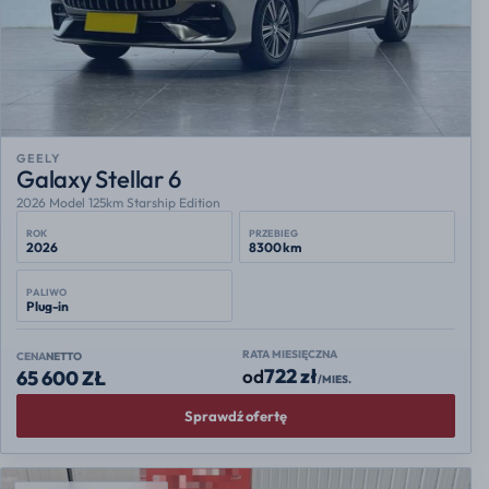
GEELY
Galaxy Stellar 6
2026 Model 125km Starship Edition
ROK
PRZEBIEG
2026
8300 km
PALIWO
Plug-in
RATA MIESIĘCZNA
CENA
NETTO
722 zł
od
65 600 ZŁ
/MIES.
Sprawdź ofertę