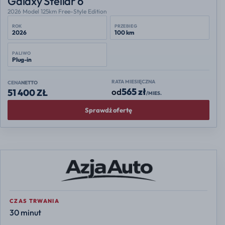
Galaxy Stellar 6
2026 Model 125km Free-Style Edition
ROK
PRZEBIEG
2026
100 km
PALIWO
Plug-in
RATA MIESIĘCZNA
CENA
NETTO
565 zł
od
51 400 ZŁ
/MIES.
Sprawdź ofertę
CZAS TRWANIA
30 minut