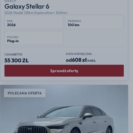
GEELY
Galaxy Stellar 6
2026 Model 125km Exploration+ Edition
ROK
PRZEBIEG
2026
100 km
PALIWO
Plug-in
RATA MIESIĘCZNA
CENA
NETTO
608 zł
od
55 300 ZŁ
/MIES.
Sprawdź ofertę
POLECANA OFERTA