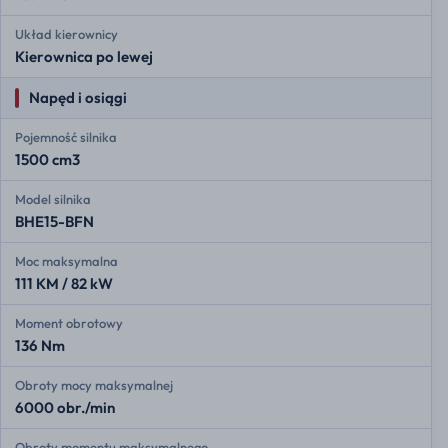
Układ kierownicy
Kierownica po lewej
Napęd i osiągi
Pojemność silnika
1500 cm3
Model silnika
BHE15-BFN
Moc maksymalna
111 KM / 82 kW
Moment obrotowy
136 Nm
Obroty mocy maksymalnej
6000 obr./min
Obroty momentu maksymalnego