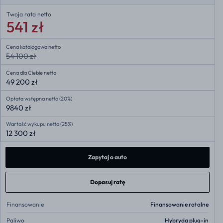
Twoja rata
netto
541 zł
Cena katalogowa netto
54 100 zł
Cena dla Ciebie netto
49 200 zł
Opłata wstępna netto (20%)
9840 zł
Wartość wykupu netto (25%)
12 300 zł
Zapytaj o auto
Dopasuj ratę
Finansowanie
Finansowanie ratalne
Paliwo
Hybryda plug-in