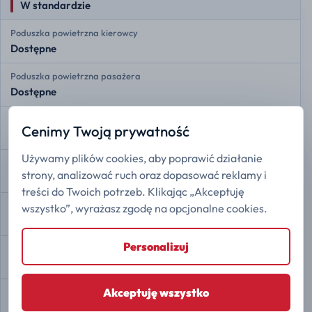
W standardzie
Poduszka powietrzna kierowcy
Dostępne
Poduszka powietrzna pasażera
Dostępne
Przednie poduszki boczne
Cenimy Twoją prywatność
Dostępne
Używamy plików cookies, aby poprawić działanie
Przednie kurtyny powietrzne
strony, analizować ruch oraz dopasować reklamy i
Dostępne
treści do Twoich potrzeb. Klikając „Akceptuję
Tylne kurtyny powietrzne
wszystko”, wyrażasz zgodę na opcjonalne cookies.
Dostępne
Personalizuj
Monitorowanie ciśnienia w oponach
Dostępne
Akceptuję wszystko
Przypomnienie o pasach bezpieczeństwa
Dostępne