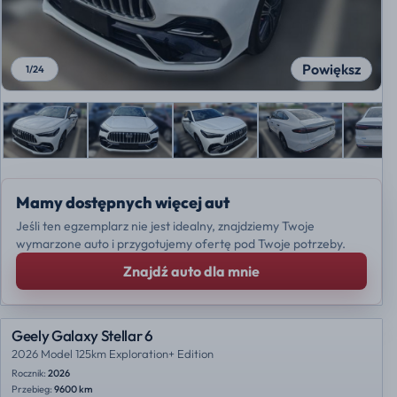
Powiększ
1
/
24
Mamy dostępnych więcej aut
Jeśli ten egzemplarz nie jest idealny, znajdziemy Twoje
wymarzone auto i przygotujemy ofertę pod Twoje potrzeby.
Znajdź auto dla mnie
Geely Galaxy Stellar 6
2026 Model 125km Exploration+ Edition
Rocznik:
2026
Przebieg:
9600 km