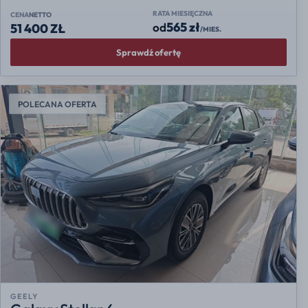
RATA MIESIĘCZNA
CENA
NETTO
565 zł
od
51 400 ZŁ
/MIES.
Sprawdź ofertę
POLECANA OFERTA
GEELY