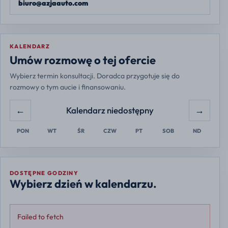
biuro@azjaauto.com
KALENDARZ
Europe/Warsaw
Umów rozmowę o tej ofercie
Wybierz termin konsultacji. Doradca przygotuje się do
rozmowy o tym aucie i finansowaniu.
←
→
Kalendarz niedostępny
PON
WT
ŚR
CZW
PT
SOB
ND
DOSTĘPNE GODZINY
Wybierz dzień w kalendarzu.
Failed to fetch