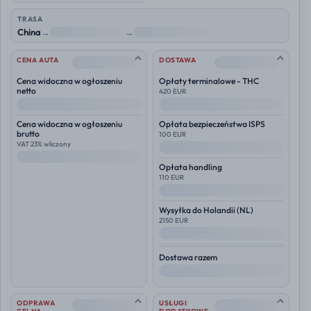
TRASA
China
→
NL
→
Polska
--
--
CENA AUTA
DOSTAWA
Cena widoczna w ogłoszeniu
Opłaty terminalowe - THC
netto
420 EUR
--
--
Cena widoczna w ogłoszeniu
Opłata bezpieczeństwa ISPS
brutto
100 EUR
VAT 23% wliczony
--
--
Opłata handling
110 EUR
--
Wysyłka do
Holandii (NL)
2150 EUR
--
Dostawa razem
--
--
--
ODPRAWA
USŁUGI