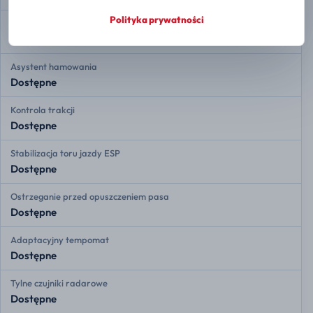
Polityka prywatności
Rozdział siły hamowania EBD
Dostępne
Asystent hamowania
Dostępne
Kontrola trakcji
Dostępne
Stabilizacja toru jazdy ESP
Dostępne
Ostrzeganie przed opuszczeniem pasa
Dostępne
Adaptacyjny tempomat
Dostępne
Tylne czujniki radarowe
Dostępne