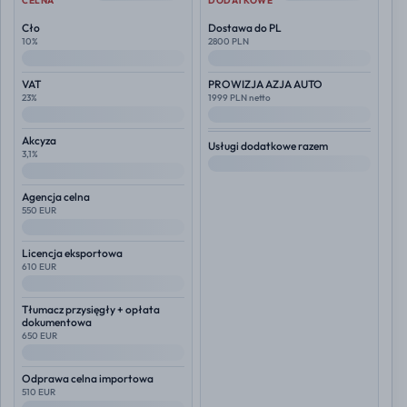
CELNA
DODATKOWE
Cło
Dostawa do PL
10%
2800 PLN
--
--
VAT
PROWIZJA AZJA AUTO
23%
1999 PLN netto
--
--
Akcyza
Usługi dodatkowe razem
3,1%
--
--
Agencja celna
550 EUR
--
Licencja eksportowa
610 EUR
--
Tłumacz przysięgły + opłata
dokumentowa
650 EUR
--
Odprawa celna importowa
510 EUR