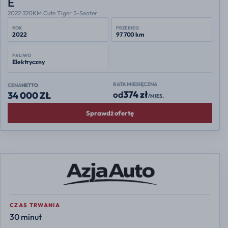
E
2022 320KM Cute Tiger 5-Seater
ROK
PRZEBIEG
2022
97 700 km
PALIWO
Elektryczny
RATA MIESIĘCZNA
CENA
NETTO
374 zł
od
34 000 ZŁ
/MIES.
Sprawdź ofertę
CZAS TRWANIA
30 minut