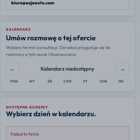
biuro@azjaauto.com
KALENDARZ
Europe/Warsaw
Umów rozmowę o tej ofercie
Wybierz termin konsultacji. Doradca przygotuje się do
rozmowy o tym aucie i finansowaniu.
←
→
Kalendarz niedostępny
PON
WT
ŚR
CZW
PT
SOB
ND
DOSTĘPNE GODZINY
Wybierz dzień w kalendarzu.
Failed to fetch