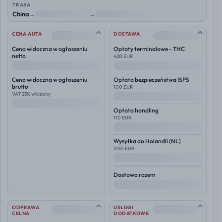
TRASA
China
→
NL
→
Polska
--
--
CENA AUTA
DOSTAWA
Cena widoczna w ogłoszeniu
Opłaty terminalowe - THC
netto
420 EUR
--
--
Cena widoczna w ogłoszeniu
Opłata bezpieczeństwa ISPS
brutto
100 EUR
VAT 23% wliczony
--
--
Opłata handling
110 EUR
--
Wysyłka do
Holandii (NL)
2150 EUR
--
Dostawa razem
--
--
--
ODPRAWA
USŁUGI
CELNA
DODATKOWE