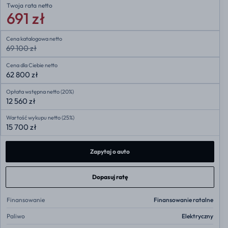
Twoja rata
netto
691 zł
Cena katalogowa netto
69 100 zł
Cena dla Ciebie netto
62 800 zł
Opłata wstępna netto (20%)
12 560 zł
Wartość wykupu netto (25%)
15 700 zł
Zapytaj o auto
Dopasuj ratę
Finansowanie
Finansowanie ratalne
Paliwo
Elektryczny