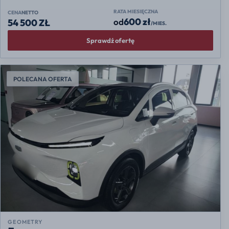
RATA MIESIĘCZNA
CENA
NETTO
600 zł
od
54 500 ZŁ
/MIES.
Sprawdź ofertę
POLECANA OFERTA
GEOMETRY