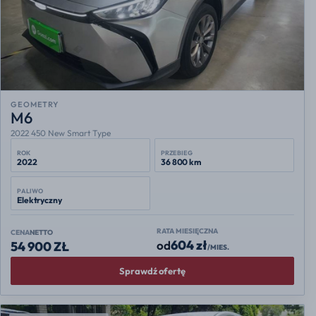
GEOMETRY
M6
2022 450 New Smart Type
ROK
PRZEBIEG
2022
36 800 km
PALIWO
Elektryczny
RATA MIESIĘCZNA
CENA
NETTO
604 zł
od
54 900 ZŁ
/MIES.
Sprawdź ofertę