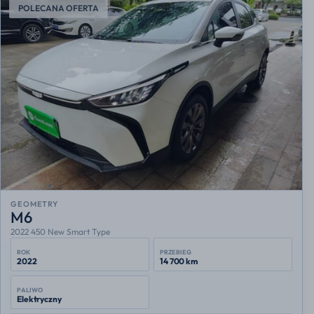
POLECANA OFERTA
GEOMETRY
M6
2022 450 New Smart Type
ROK
PRZEBIEG
2022
14 700 km
PALIWO
Elektryczny