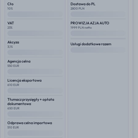
Cło
Dostawa do PL
10%
2800 PLN
--
--
VAT
PROWIZJA AZJA AUTO
23%
1999 PLN netto
--
--
Akcyza
Usługi dodatkowe razem
3,1%
--
--
Agencja celna
550 EUR
--
Licencja eksportowa
610 EUR
--
Tłumacz przysięgły + opłata
dokumentowa
650 EUR
--
Odprawa celna importowa
510 EUR
--