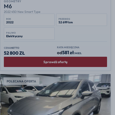
GEOMETRY
M6
2022 450 New Smart Type
ROK
PRZEBIEG
2022
52 699 km
PALIWO
Elektryczny
RATA MIESIĘCZNA
CENA
NETTO
581 zł
od
52 800 ZŁ
/MIES.
Sprawdź ofertę
POLECANA OFERTA