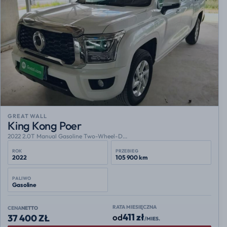
GREAT WALL
King Kong Poer
2022 2.0T Manual Gasoline Two-Wheel-D...
ROK
PRZEBIEG
2022
105 900 km
PALIWO
Gasoline
RATA MIESIĘCZNA
CENA
NETTO
411 zł
od
37 400 ZŁ
/MIES.