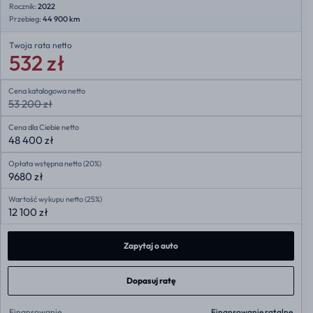
Rocznik:
2022
Przebieg:
44 900 km
Twoja rata
netto
532 zł
Cena katalogowa netto
53 200 zł
Cena dla Ciebie netto
48 400 zł
Opłata wstępna netto (20%)
9680 zł
Wartość wykupu netto (25%)
12 100 zł
Zapytaj o auto
Dopasuj ratę
Finansowanie
Finansowanie ratalne