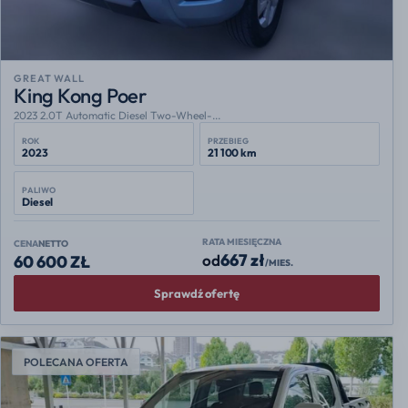
GREAT WALL
King Kong Poer
2023 2.0T Automatic Diesel Two-Wheel-...
ROK
PRZEBIEG
2023
21 100 km
PALIWO
Diesel
RATA MIESIĘCZNA
CENA
NETTO
667 zł
od
60 600 ZŁ
/MIES.
Sprawdź ofertę
POLECANA OFERTA