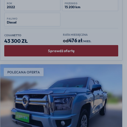
ROK
PRZEBIEG
2022
15 200 km
PALIWO
Diesel
RATA MIESIĘCZNA
CENA
NETTO
476 zł
od
43 300 ZŁ
/MIES.
Sprawdź ofertę
POLECANA OFERTA