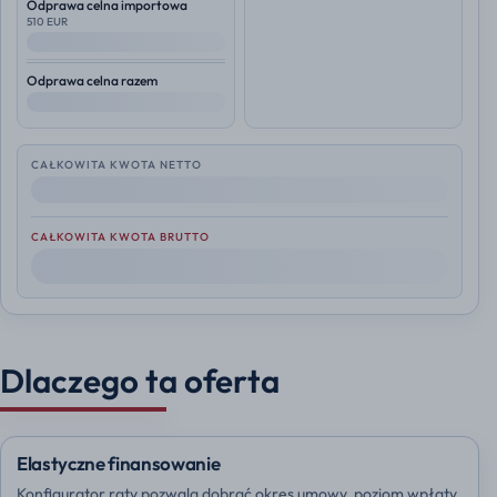
Odprawa celna importowa
510 EUR
--
Odprawa celna razem
--
CAŁKOWITA KWOTA NETTO
--
CAŁKOWITA KWOTA BRUTTO
--
Dlaczego ta oferta
Elastyczne finansowanie
Konfigurator raty pozwala dobrać okres umowy, poziom wpłaty