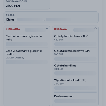
DOSTAWA DO PL
2800 PLN
TRASA
China
→
NL
→
Polska
--
--
CENA AUTA
DOSTAWA
Cena widoczna w ogłoszeniu
Opłaty terminalowe - THC
netto
420 EUR
--
--
Cena widoczna w ogłoszeniu
Opłata bezpieczeństwa ISPS
brutto
100 EUR
VAT 23% wliczony
--
--
Opłata handling
110 EUR
--
Wysyłka do
Holandii (NL)
2150 EUR
--
Dostawa razem
--