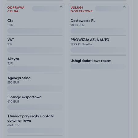
--
--
ODPRAWA
USŁUGI
CELNA
DODATKOWE
Cło
Dostawa do PL
10%
2800 PLN
--
--
VAT
PROWIZJA AZJA AUTO
23%
1999 PLN netto
--
--
Akcyza
Usługi dodatkowe razem
3,1%
--
--
Agencja celna
550 EUR
--
Licencja eksportowa
610 EUR
--
Tłumacz przysięgły + opłata
dokumentowa
650 EUR
--