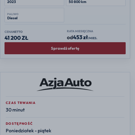
2023
50 800 km
PALIWO
Diesel
RATA MIESIĘCZNA
CENA
NETTO
453 zł
od
41 200 ZŁ
/MIES.
Sprawdź ofertę
CZAS TRWANIA
30 minut
DOSTĘPNOŚĆ
Poniedziałek - piątek