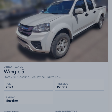
GREAT WALL
Wingle 5
2023 2.4L Gasoline Two-Wheel-Drive En...
ROK
PRZEBIEG
2023
15 100 km
PALIWO
Gasoline
RATA MIESIĘCZNA