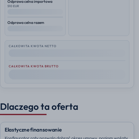
Odprawa celna importowa
510 EUR
--
Odprawa celna razem
--
CAŁKOWITA KWOTA NETTO
--
CAŁKOWITA KWOTA BRUTTO
--
Dlaczego ta oferta
Elastyczne finansowanie
Konfigurator raty pozwala dobrać okres umowy, poziom wpłaty