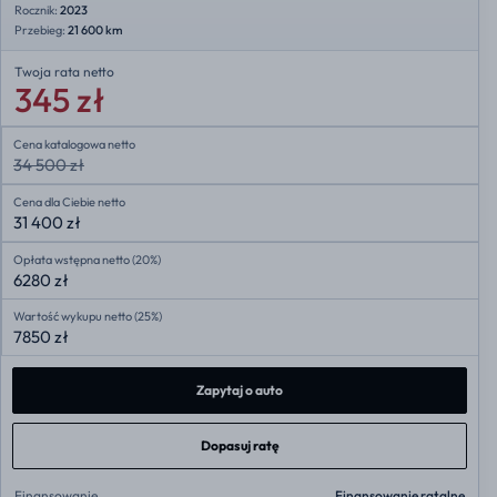
Rocznik:
2023
Przebieg:
21 600 km
Twoja rata
netto
345 zł
Cena katalogowa netto
34 500 zł
Cena dla Ciebie netto
31 400 zł
Opłata wstępna netto (20%)
6280 zł
Wartość wykupu netto (25%)
7850 zł
Zapytaj o auto
Dopasuj ratę
Finansowanie
Finansowanie ratalne