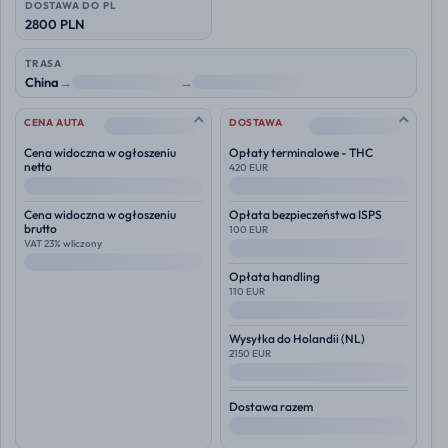
DOSTAWA DO PL
2800 PLN
TRASA
China
→
NL
→
Polska
--
--
CENA AUTA
DOSTAWA
Cena widoczna w ogłoszeniu
Opłaty terminalowe - THC
netto
420 EUR
--
--
Cena widoczna w ogłoszeniu
Opłata bezpieczeństwa ISPS
brutto
100 EUR
VAT 23% wliczony
--
--
Opłata handling
110 EUR
--
Wysyłka do
Holandii (NL)
2150 EUR
--
Dostawa razem
--