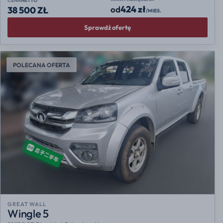
CENA
NETTO
424 zł
od
38 500 ZŁ
/MIES.
Sprawdź ofertę
POLECANA OFERTA
GREAT WALL
Wingle 5