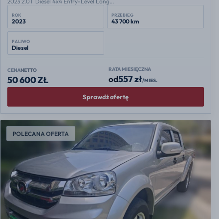
2023 2.0T Diesel 4x4 Entry-Level Long...
ROK
PRZEBIEG
2023
43 700 km
PALIWO
Diesel
RATA MIESIĘCZNA
CENA
NETTO
557 zł
od
50 600 ZŁ
/MIES.
Sprawdź ofertę
POLECANA OFERTA