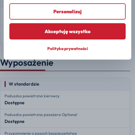
Wymiary i masa
Personalizuj
Wymiary
5403 × 1720 × 1683 mm
Akceptuję wszystko
Rozstaw osi
3350 mm
Polityka prywatności
Wyposażenie
W standardzie
Poduszka powietrzna kierowcy
Dostępne
Poduszka powietrzna pasażera Optional
Dostępne
Przypomnienie o pasach bezpieczeństwa