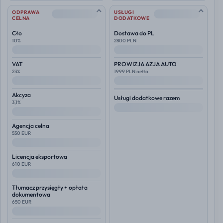
--
--
ODPRAWA
USŁUGI
CELNA
DODATKOWE
Cło
Dostawa do PL
10%
2800 PLN
--
--
VAT
PROWIZJA AZJA AUTO
23%
1999 PLN netto
--
--
Akcyza
Usługi dodatkowe razem
3,1%
--
--
Agencja celna
550 EUR
--
Licencja eksportowa
610 EUR
--
Tłumacz przysięgły + opłata
dokumentowa
650 EUR
--