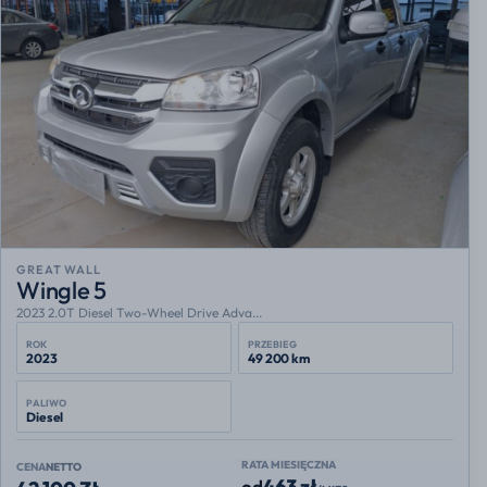
GREAT WALL
Wingle 5
2023 2.0T Diesel Two-Wheel Drive Adva...
ROK
PRZEBIEG
2023
49 200 km
PALIWO
Diesel
RATA MIESIĘCZNA
CENA
NETTO
463 zł
od