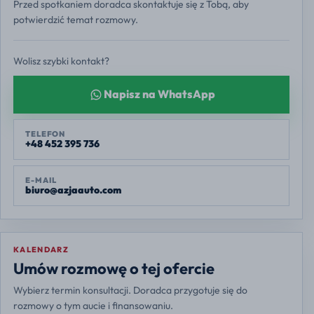
Przed spotkaniem doradca skontaktuje się z Tobą, aby
potwierdzić temat rozmowy.
Wolisz szybki kontakt?
Napisz na WhatsApp
TELEFON
+48 452 395 736
E-MAIL
biuro@azjaauto.com
KALENDARZ
Europe/Warsaw
Umów rozmowę o tej ofercie
Wybierz termin konsultacji. Doradca przygotuje się do
rozmowy o tym aucie i finansowaniu.