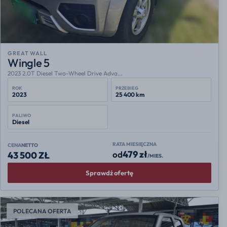
GREAT WALL
Wingle 5
2023 2.0T Diesel Two-Wheel Drive Adva...
ROK
PRZEBIEG
2023
25 400 km
PALIWO
Diesel
RATA MIESIĘCZNA
CENA
NETTO
479 zł
od
43 500 ZŁ
/MIES.
Sprawdź ofertę
POLECANA OFERTA