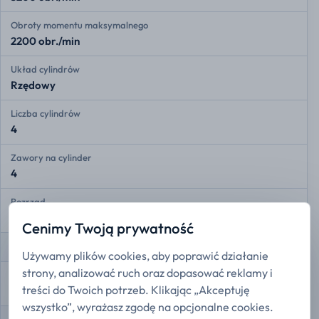
Obroty momentu maksymalnego
2200 obr./min
Układ cylindrów
Rzędowy
Liczba cylindrów
4
Zawory na cylinder
4
Rozrząd
DOHC
Cenimy Twoją prywatność
Pozostałe
Używamy plików cookies, aby poprawić działanie
strony, analizować ruch oraz dopasować reklamy i
Forma finansowania
treści do Twoich potrzeb. Klikając „Akceptuję
Finansowanie ratalne
wszystko”, wyrażasz zgodę na opcjonalne cookies.