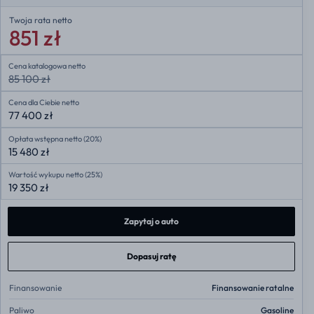
Twoja rata
netto
851 zł
Cena katalogowa netto
85 100 zł
Cena dla Ciebie netto
77 400 zł
Opłata wstępna netto (20%)
15 480 zł
Wartość wykupu netto (25%)
19 350 zł
Zapytaj o auto
Dopasuj ratę
Finansowanie
Finansowanie ratalne
Paliwo
Gasoline