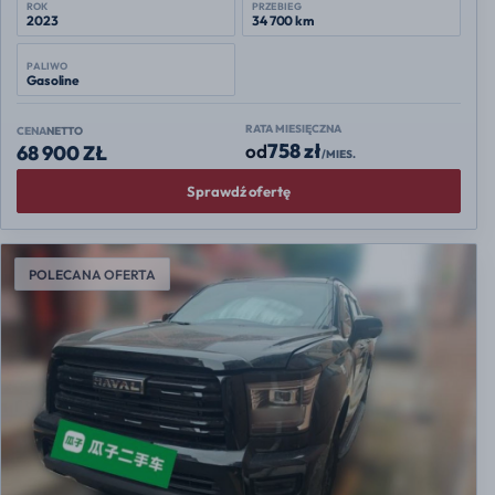
ROK
PRZEBIEG
2023
34 700 km
PALIWO
Gasoline
RATA MIESIĘCZNA
CENA
NETTO
758 zł
od
68 900 ZŁ
/MIES.
Sprawdź ofertę
POLECANA OFERTA