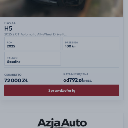
HAVAL
H5
2025 2.0T Automatic All-Wheel Drive F...
ROK
PRZEBIEG
2025
100 km
PALIWO
Gasoline
RATA MIESIĘCZNA
CENA
NETTO
792 zł
od
72 000 ZŁ
/MIES.
Sprawdź ofertę