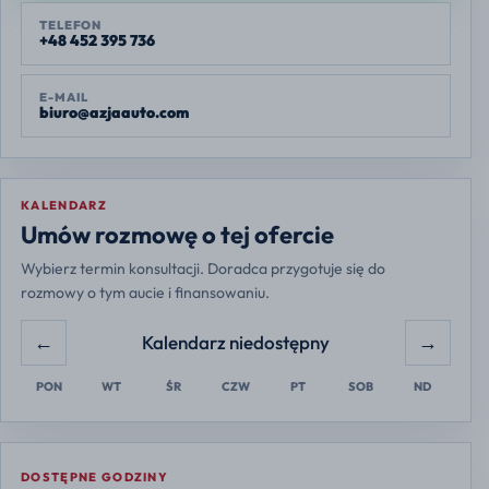
TELEFON
+48 452 395 736
E-MAIL
biuro@azjaauto.com
KALENDARZ
Europe/Warsaw
Umów rozmowę o tej ofercie
Wybierz termin konsultacji. Doradca przygotuje się do
rozmowy o tym aucie i finansowaniu.
←
→
Kalendarz niedostępny
PON
WT
ŚR
CZW
PT
SOB
ND
DOSTĘPNE GODZINY