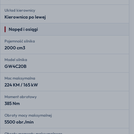
Układ kierownicy
Kierownica po lewej
Napęd i osiągi
Pojemność silnika
2000 cm3
Model silnika
GW4C20B
Moc maksymalna
224 KM / 165 kW
Moment obrotowy
385 Nm
Obroty mocy maksymalnej
5500 obr./min
Obroty momentu maksymalnego