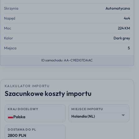
Skrzynia
Automatyczna
Napęd
4x4
Moc
224 KM
Kolor
Dark grey
Miejsca
5
ID samochodu: AA-C9ED07DAAC
KALKULATOR IMPORTU
Szacunkowe koszty importu
KRAJ DOCELOWY
MIEJSCE IMPORTU
Polska
DOSTAWA DO PL
2800 PLN