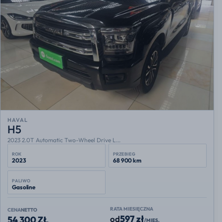
HAVAL
H5
2023 2.0T Automatic Two-Wheel Drive L...
ROK
PRZEBIEG
2023
68 900 km
PALIWO
Gasoline
RATA MIESIĘCZNA
CENA
NETTO
597 zł
od
54 300 ZŁ
/MIES.