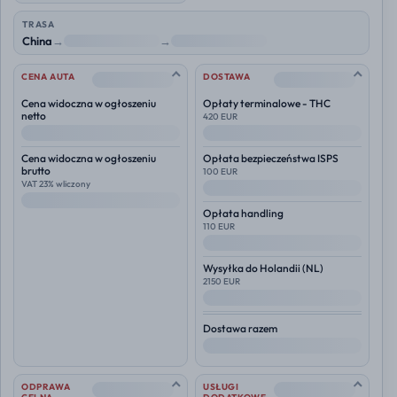
TRASA
China
→
NL
→
Polska
--
--
CENA AUTA
DOSTAWA
Cena widoczna w ogłoszeniu
Opłaty terminalowe - THC
netto
420 EUR
--
--
Cena widoczna w ogłoszeniu
Opłata bezpieczeństwa ISPS
brutto
100 EUR
VAT 23% wliczony
--
--
Opłata handling
110 EUR
--
Wysyłka do
Holandii (NL)
2150 EUR
--
Dostawa razem
--
--
--
ODPRAWA
USŁUGI