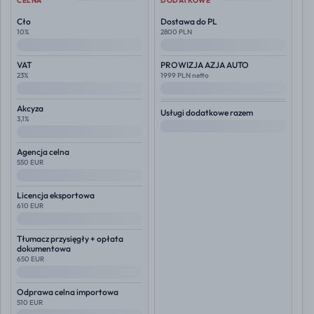
CELNA
DODATKOWE
Cło
Dostawa do PL
10%
2800 PLN
--
--
VAT
PROWIZJA AZJA AUTO
23%
1999 PLN netto
--
--
Akcyza
Usługi dodatkowe razem
3,1%
--
--
Agencja celna
550 EUR
--
Licencja eksportowa
610 EUR
--
Tłumacz przysięgły + opłata
dokumentowa
650 EUR
--
Odprawa celna importowa
510 EUR