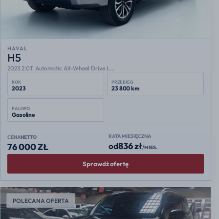
HAVAL
H5
2023 2.0T Automatic All-Wheel Drive L...
ROK
PRZEBIEG
2023
23 800 km
PALIWO
Gasoline
RATA MIESIĘCZNA
CENA
NETTO
836 zł
od
76 000 ZŁ
/MIES.
Sprawdź ofertę
POLECANA OFERTA