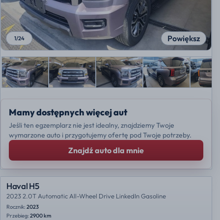
Powiększ
1
/
24
Mamy dostępnych więcej aut
Jeśli ten egzemplarz nie jest idealny, znajdziemy Twoje
wymarzone auto i przygotujemy ofertę pod Twoje potrzeby.
Znajdź auto dla mnie
Haval H5
2023 2.0T Automatic All-Wheel Drive LinkedIn Gasoline
Rocznik:
2023
Przebieg:
2900 km