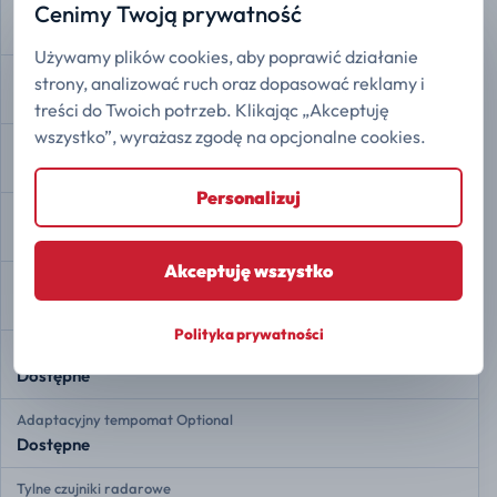
Rozdział siły hamowania EBD
Cenimy Twoją prywatność
Dostępne
Używamy plików cookies, aby poprawić działanie
Asystent hamowania
strony, analizować ruch oraz dopasować reklamy i
Dostępne
treści do Twoich potrzeb. Klikając „Akceptuję
wszystko”, wyrażasz zgodę na opcjonalne cookies.
Kontrola trakcji
Dostępne
Personalizuj
Stabilizacja toru jazdy ESP
Dostępne
Akceptuję wszystko
Asystent zmiany pasa ruchu Optional
Dostępne
Polityka prywatności
Ostrzeganie przed opuszczeniem pasa Optional
Dostępne
Adaptacyjny tempomat Optional
Dostępne
Tylne czujniki radarowe