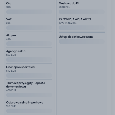
Cło
Dostawa do PL
10%
2800 PLN
--
--
VAT
PROWIZJA AZJA AUTO
23%
1999 PLN netto
--
--
Akcyza
Usługi dodatkowe razem
3,1%
--
--
Agencja celna
550 EUR
--
Licencja eksportowa
610 EUR
--
Tłumacz przysięgły + opłata
dokumentowa
650 EUR
--
Odprawa celna importowa
510 EUR
--