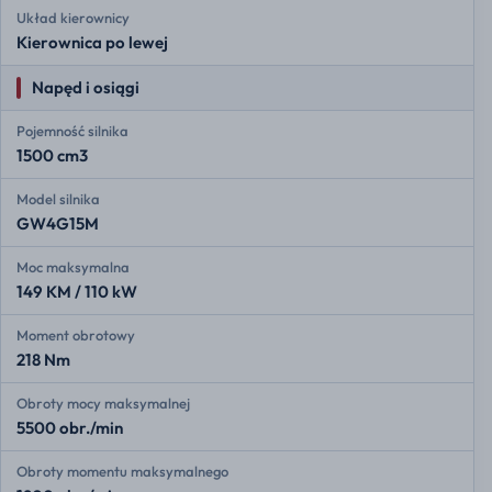
Układ kierownicy
Kierownica po lewej
Napęd i osiągi
Pojemność silnika
1500 cm3
Model silnika
GW4G15M
Moc maksymalna
149 KM / 110 kW
Moment obrotowy
218 Nm
Obroty mocy maksymalnej
5500 obr./min
Obroty momentu maksymalnego