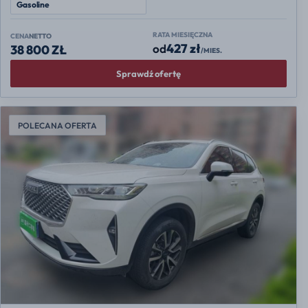
Gasoline
RATA MIESIĘCZNA
CENA
NETTO
427 zł
od
38 800 ZŁ
/MIES.
Sprawdź ofertę
POLECANA OFERTA