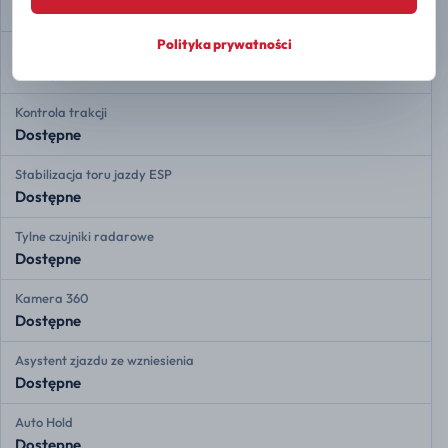
Dostępne
Polityka prywatności
Asystent hamowania
Dostępne
Kontrola trakcji
Dostępne
Stabilizacja toru jazdy ESP
Dostępne
Tylne czujniki radarowe
Dostępne
Kamera 360
Dostępne
Asystent zjazdu ze wzniesienia
Dostępne
Auto Hold
Dostępne