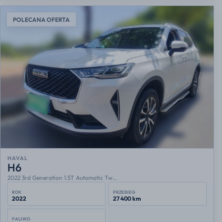
POLECANA OFERTA
HAVAL
H6
2022 3rd Generation 1.5T Automatic Tw...
ROK
PRZEBIEG
2022
27 400 km
PALIWO