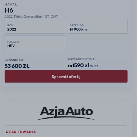
HAVAL
H6
2022 Third Generation 1.5T DHT
ROK
PRZEBIEG
2022
14 900 km
PALIWO
HEV
RATA MIESIĘCZNA
CENA
NETTO
590 zł
od
53 600 ZŁ
/MIES.
Sprawdź ofertę
CZAS TRWANIA