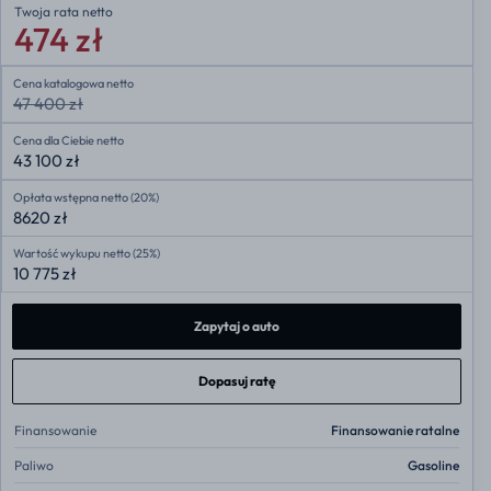
Twoja rata
netto
474 zł
Cena katalogowa netto
47 400 zł
Cena dla Ciebie netto
43 100 zł
Opłata wstępna netto (20%)
8620 zł
Wartość wykupu netto (25%)
10 775 zł
Zapytaj o auto
Dopasuj ratę
Finansowanie
Finansowanie ratalne
Paliwo
Gasoline