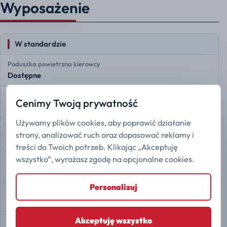
Wyposażenie
W standardzie
Poduszka powietrzna kierowcy
Dostępne
Poduszka powietrzna pasażera
Cenimy Twoją prywatność
Dostępne
Używamy plików cookies, aby poprawić działanie
Przednie poduszki boczne
strony, analizować ruch oraz dopasować reklamy i
Dostępne
treści do Twoich potrzeb. Klikając „Akceptuję
wszystko”, wyrażasz zgodę na opcjonalne cookies.
Monitorowanie ciśnienia w oponach
Dostępne
Personalizuj
Przypomnienie o pasach bezpieczeństwa
Dostępne
Akceptuję wszystko
Rozdział siły hamowania EBD