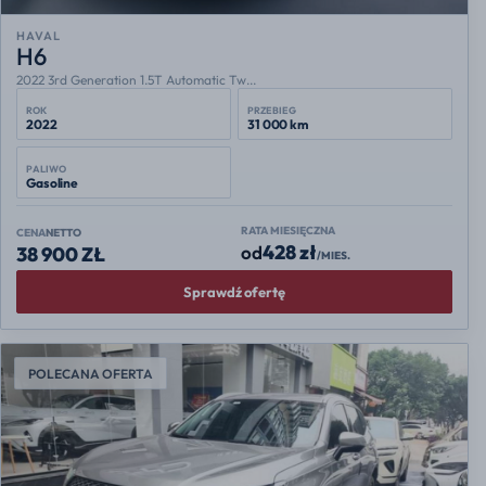
HAVAL
H6
2022 3rd Generation 1.5T Automatic Tw...
ROK
PRZEBIEG
2022
31 000 km
PALIWO
Gasoline
RATA MIESIĘCZNA
CENA
NETTO
428 zł
od
38 900 ZŁ
/MIES.
Sprawdź ofertę
POLECANA OFERTA