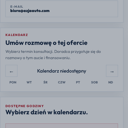
E-MAIL
biuro@azjaauto.com
KALENDARZ
Europe/Warsaw
Umów rozmowę o tej ofercie
Wybierz termin konsultacji. Doradca przygotuje się do
rozmowy o tym aucie i finansowaniu.
←
→
Kalendarz niedostępny
PON
WT
ŚR
CZW
PT
SOB
ND
DOSTĘPNE GODZINY
Wybierz dzień w kalendarzu.