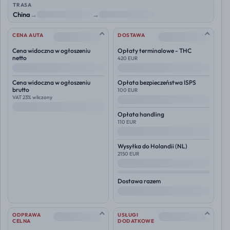
TRASA
China
→
NL
→
Polska
--
--
CENA AUTA
DOSTAWA
Cena widoczna w ogłoszeniu
Opłaty terminalowe - THC
netto
420 EUR
--
--
Cena widoczna w ogłoszeniu
Opłata bezpieczeństwa ISPS
brutto
100 EUR
VAT 23% wliczony
--
--
Opłata handling
110 EUR
--
Wysyłka do
Holandii (NL)
2150 EUR
--
Dostawa razem
--
--
--
ODPRAWA
USŁUGI
CELNA
DODATKOWE