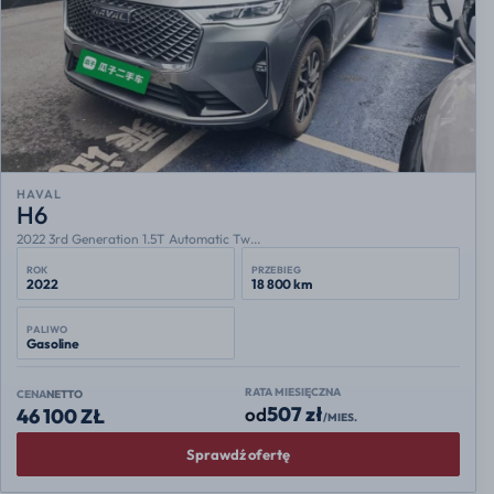
HAVAL
H6
2022 3rd Generation 1.5T Automatic Tw...
ROK
PRZEBIEG
2022
18 800 km
PALIWO
Gasoline
RATA MIESIĘCZNA
CENA
NETTO
507 zł
od
46 100 ZŁ
/MIES.
Sprawdź ofertę