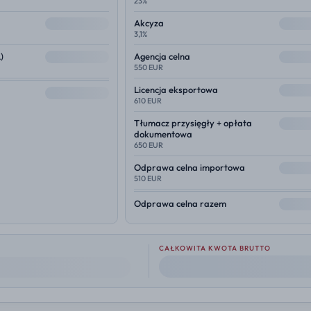
23%
--
--
Akcyza
3,1%
--
--
)
Agencja celna
550 EUR
--
Licencja eksportowa
--
610 EUR
--
Tłumacz przysięgły + opłata
dokumentowa
650 EUR
--
Odprawa celna importowa
510 EUR
--
Odprawa celna razem
CAŁKOWITA KWOTA BRUTTO
--