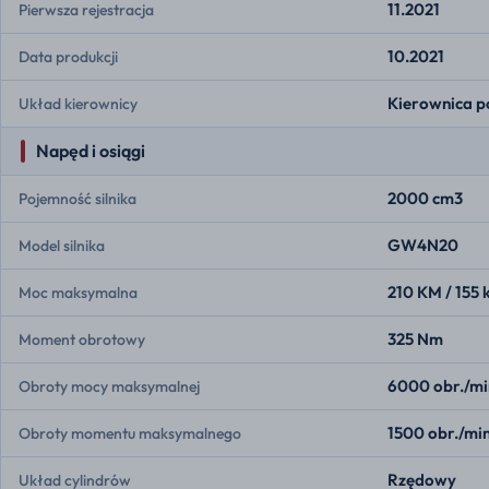
11.2021
Pierwsza rejestracja
10.2021
Data produkcji
Kierownica p
Układ kierownicy
Napęd i osiągi
2000 cm3
Pojemność silnika
GW4N20
Model silnika
210 KM / 155
Moc maksymalna
325 Nm
Moment obrotowy
6000 obr./mi
Obroty mocy maksymalnej
1500 obr./mi
Obroty momentu maksymalnego
Rzędowy
Układ cylindrów