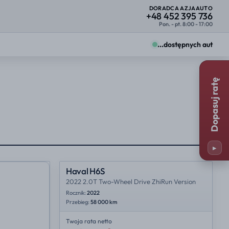
DORADCA AZJAAUTO
+48 452 395 736
Pon. - pt. 8:00 - 17:00
...
dostępnych aut
Zmiany zobaczysz od razu na kartach ofert.
Dopasuj ratę
Firma
Osoba prywatna
25%
23%
y
Miejsce importu
25%
35%
▸
23%
NL
Haval H6S
2022 2.0T Two-Wheel Drive ZhiRun Version
Rocznik:
2022
Przebieg:
58 000 km
Twoja rata
netto