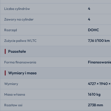
4
Liczba cylindrów
4
Zawory na cylinder
DOHC
Rozrząd
7,16 l/100 km
Zużycie paliwa WLTC
Pozostałe
Finansowanie
Forma finansowania
Wymiary i masa
4727 × 1940 
Wymiary
1610 kg
Masa własna
2738 mm
Rozstaw osi