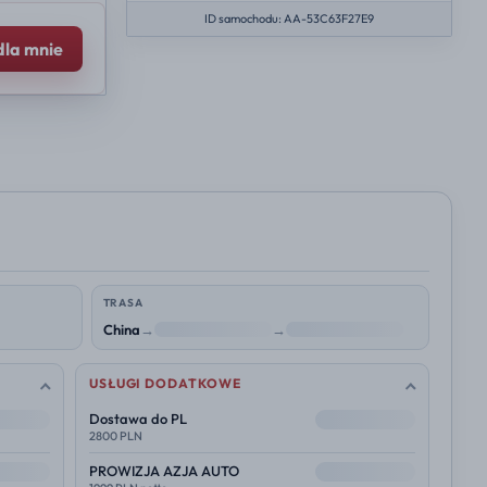
ID samochodu: AA-53C63F27E9
dla mnie
TRASA
China
→
NL
→
Polska
USŁUGI DODATKOWE
--
Dostawa do PL
2800 PLN
--
PROWIZJA AZJA AUTO