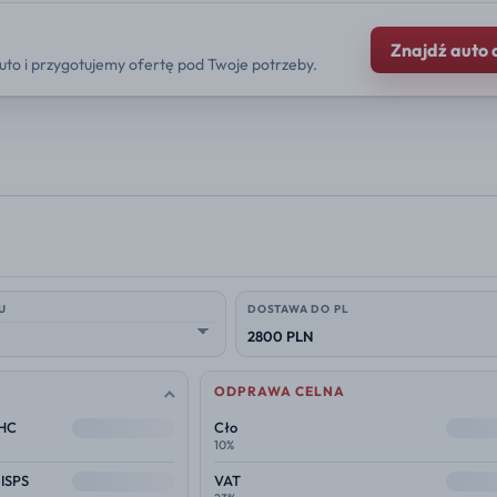
Znajdź auto 
uto i przygotujemy ofertę pod Twoje potrzeby.
U
DOSTAWA DO PL
2800 PLN
ODPRAWA CELNA
--
--
THC
Cło
10%
--
--
 ISPS
VAT