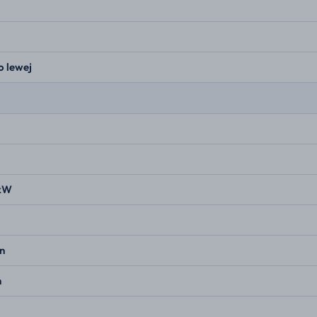
o lewej
 kW
n
n