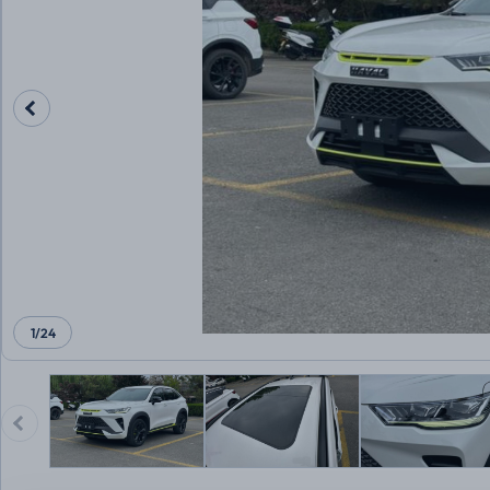
1
/
24