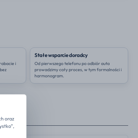
Stałe wsparcie doradcy
rabacie i
Od pierwszego telefonu po odbiór auta
 bez
prowadzimy cały proces, w tym formalności i
harmonogram.
ch oraz
ystko”,