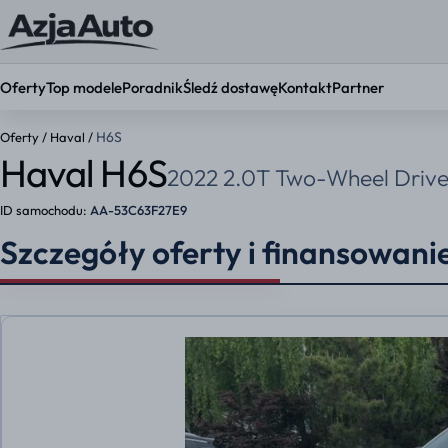
Oferty
Top modele
Poradnik
Śledź dostawę
Kontakt
Partner
H6S
Oferty
/
Haval
/
Haval H6S
2022 2.0T Two-Wheel Drive
KONFIGURATOR
Ustaw par
ID samochodu:
AA-53C63F27E9
Okres umowy
Szczegóły oferty i finansowani
36 mies.
48 