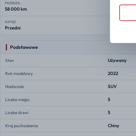
PRZEBIEG
58 000 km
NAPĘD
Przedni
Podstawowe
Używany
Stan
2022
Rok modelowy
SUV
Nadwozie
5
Liczba miejsc
5
Liczba drzwi
Chiny
Kraj pochodzenia