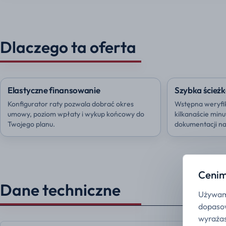
Dlaczego ta oferta
Elastyczne finansowanie
Szybka ścieżk
Konfigurator raty pozwala dobrać okres
Wstępna weryfi
umowy, poziom wpłaty i wykup końcowy do
kilkanaście min
Twojego planu.
dokumentacji na 
Cenim
Dane techniczne
Używamy
dopasow
wyrażas