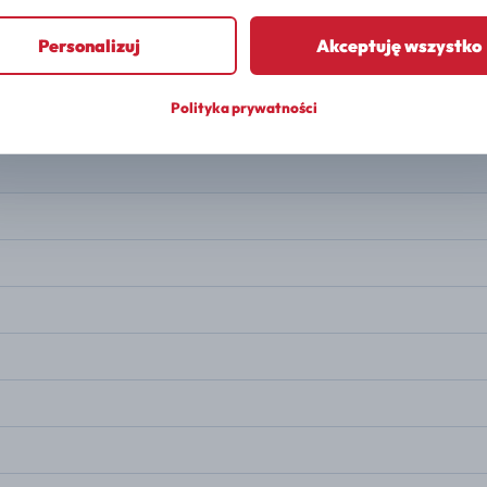
PALIWO
Gasoline
Personalizuj
Akceptuję wszystko
MOC
211 KM
Polityka prywatności