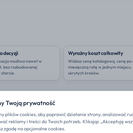
a decyzji
Wyraźny koszt całkowity
kacja możliwa nawet w
Widzisz cenę katalogową, cenę po 
ut, bez rozbudowanej
miesięczną ratę w jednym miejscu,
starcie.
ukrytych kroków.
y Twoją prywatność
 plików cookies, aby poprawić działanie strony, analizować ru
ać reklamy i treści do Twoich potrzeb. Klikając „Akceptuję wsz
z zgodę na opcjonalne cookies.