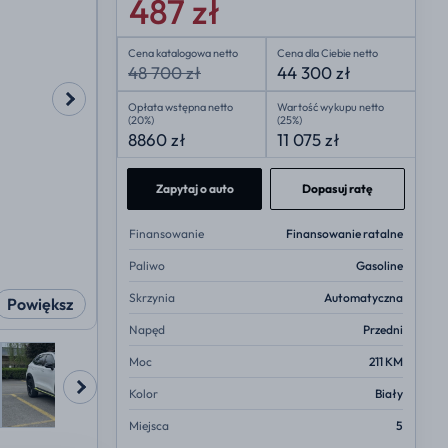
487 zł
Cena katalogowa netto
Cena dla Ciebie netto
48 700 zł
44 300 zł
Opłata wstępna netto
Wartość wykupu netto
(20%)
(25%)
8860 zł
11 075 zł
Zapytaj o auto
Dopasuj ratę
Finansowanie
Finansowanie ratalne
Paliwo
Gasoline
Skrzynia
Automatyczna
Powiększ
Napęd
Przedni
Moc
211 KM
Kolor
Biały
Miejsca
5