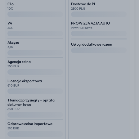
Cło
Dostawa do PL
10%
2800 PLN
--
--
VAT
PROWIZJA AZJA AUTO
23%
1999 PLN netto
--
--
Akcyza
Usługi dodatkowe razem
3,1%
--
--
Agencja celna
550 EUR
--
Licencja eksportowa
610 EUR
--
Tłumacz przysięgły + opłata
dokumentowa
650 EUR
--
Odprawa celna importowa
510 EUR
--