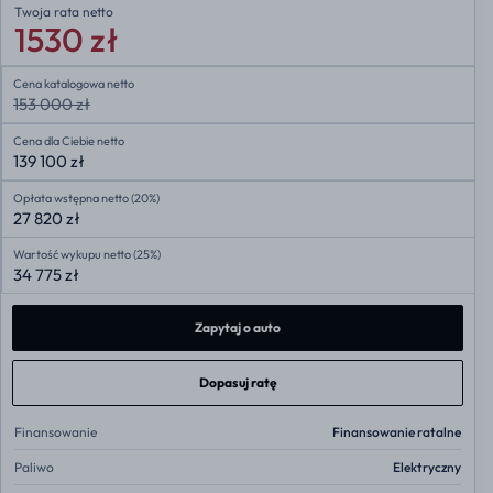
Twoja rata
netto
1530 zł
Cena katalogowa netto
153 000 zł
Cena dla Ciebie netto
139 100 zł
Opłata wstępna netto (20%)
27 820 zł
Wartość wykupu netto (25%)
34 775 zł
Zapytaj o auto
Dopasuj ratę
Finansowanie
Finansowanie ratalne
Paliwo
Elektryczny