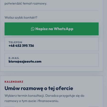
potwierdzić temat rozmowy.
Wolisz szybki kontakt?
Napisz na WhatsApp
TELEFON
+48 452 395 736
E-MAIL
biuro@azjaauto.com
KALENDARZ
Europe/Warsaw
Umów rozmowę o tej ofercie
Wybierz termin konsultacji. Doradca przygotuje się do
rozmowy o tym aucie i finansowaniu.