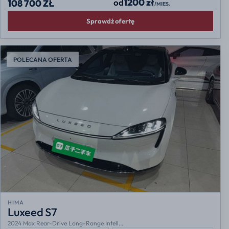
1200 zł
od
108 700 ZŁ
/MIES.
Sprawdź ofertę
POLECANA OFERTA
HIMA
Luxeed S7
2024 Max Rear-Drive Long-Range Intell...