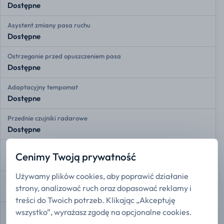
Dostępne
Asystent zmiany pasa ruchu
Dostępne
Ostrzeganie przed opuszczeniem pasa
Dostępne
Adaptacyjny tempomat
Dostępne
Przednie czujniki radarowe
Dostępne
Tylne czujniki radarowe
Cenimy Twoją prywatność
Dostępne
Używamy plików cookies, aby poprawić działanie
Kamera 360
strony, analizować ruch oraz dopasować reklamy i
Dostępne
treści do Twoich potrzeb. Klikając „Akceptuję
wszystko”, wyrażasz zgodę na opcjonalne cookies.
Asystent zjazdu ze wzniesienia
Dostępne