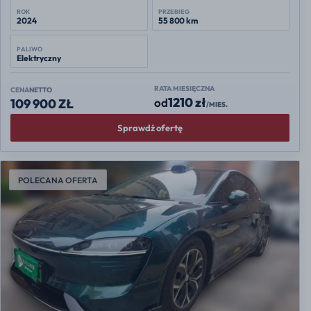
ROK
PRZEBIEG
2024
55 800 km
PALIWO
Elektryczny
RATA MIESIĘCZNA
CENA
NETTO
1210 zł
od
109 900 ZŁ
/MIES.
Sprawdź ofertę
POLECANA OFERTA