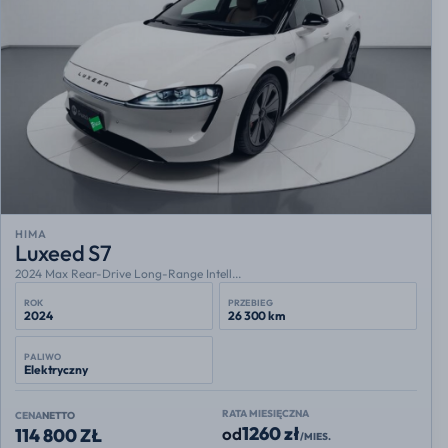
HIMA
Luxeed S7
2024 Max Rear-Drive Long-Range Intell...
ROK
PRZEBIEG
2024
26 300 km
PALIWO
Elektryczny
RATA MIESIĘCZNA
CENA
NETTO
1260 zł
od
114 800 ZŁ
/MIES.