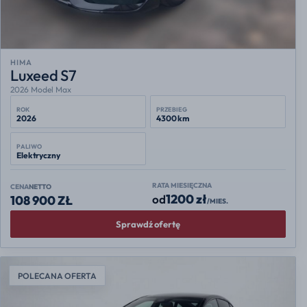
HIMA
Luxeed S7
2026 Model Max
ROK
PRZEBIEG
2026
4300 km
PALIWO
Elektryczny
RATA MIESIĘCZNA
CENA
NETTO
1200 zł
od
108 900 ZŁ
/MIES.
Sprawdź ofertę
POLECANA OFERTA