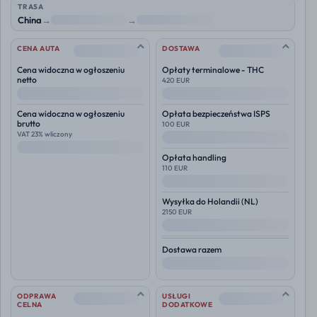
TRASA
China
→
NL
→
Polska
--
--
CENA AUTA
DOSTAWA
Cena widoczna w ogłoszeniu
Opłaty terminalowe - THC
netto
420 EUR
--
--
Cena widoczna w ogłoszeniu
Opłata bezpieczeństwa ISPS
brutto
100 EUR
VAT 23% wliczony
--
--
Opłata handling
110 EUR
--
Wysyłka do
Holandii (NL)
2150 EUR
--
Dostawa razem
--
--
--
ODPRAWA
USŁUGI
CELNA
DODATKOWE