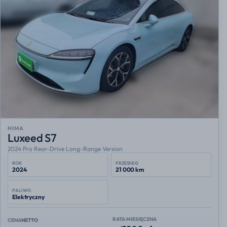
HIMA
Luxeed S7
2024 Pro Rear-Drive Long-Range Version
ROK
PRZEBIEG
2024
21 000 km
PALIWO
Elektryczny
RATA MIESIĘCZNA
CENA
NETTO