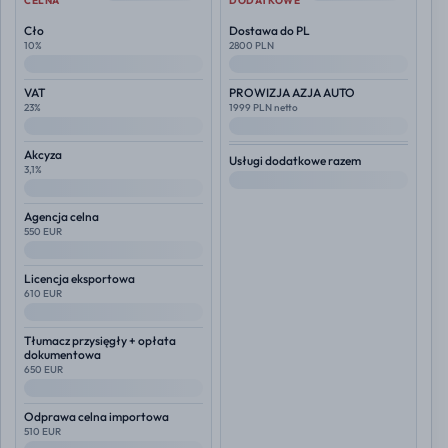
CELNA
DODATKOWE
Cło
Dostawa do PL
10%
2800 PLN
--
--
VAT
PROWIZJA AZJA AUTO
23%
1999 PLN netto
--
--
Akcyza
Usługi dodatkowe razem
3,1%
--
--
Agencja celna
550 EUR
--
Licencja eksportowa
610 EUR
--
Tłumacz przysięgły + opłata
dokumentowa
650 EUR
--
Odprawa celna importowa
510 EUR