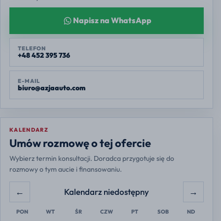
Napisz na WhatsApp
TELEFON
+48 452 395 736
E-MAIL
biuro@azjaauto.com
KALENDARZ
Europe/Warsaw
Umów rozmowę o tej ofercie
Wybierz termin konsultacji. Doradca przygotuje się do
rozmowy o tym aucie i finansowaniu.
←
→
Kalendarz niedostępny
PON
WT
ŚR
CZW
PT
SOB
ND