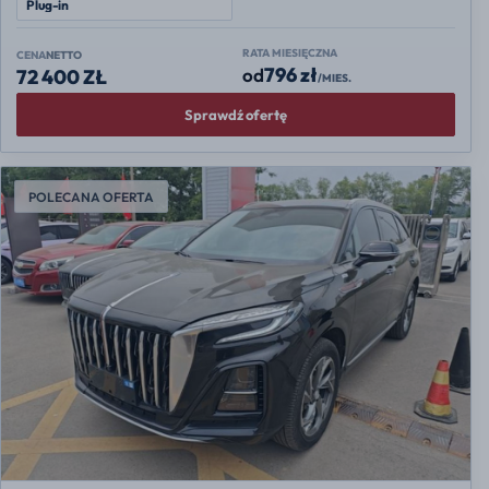
Plug-in
RATA MIESIĘCZNA
CENA
NETTO
796 zł
od
72 400 ZŁ
/MIES.
Sprawdź ofertę
POLECANA OFERTA