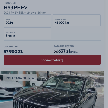
HONGQI
HS3 PHEV
2024 PHEV 115km Jingwei Edition
ROK
PRZEBIEG
2024
45 000 km
PALIWO
Plug-in
RATA MIESIĘCZNA
CENA
NETTO
637 zł
od
57 900 ZŁ
/MIES.
Sprawdź ofertę
POLECANA OFERTA