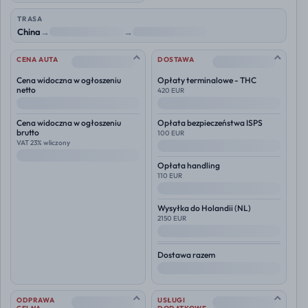
TRASA
China
→
NL
→
Polska
--
--
CENA AUTA
DOSTAWA
Cena widoczna w ogłoszeniu
Opłaty terminalowe - THC
netto
420 EUR
--
--
Cena widoczna w ogłoszeniu
Opłata bezpieczeństwa ISPS
brutto
100 EUR
VAT 23% wliczony
--
--
Opłata handling
110 EUR
--
Wysyłka do
Holandii (NL)
2150 EUR
--
Dostawa razem
--
--
--
ODPRAWA
USŁUGI