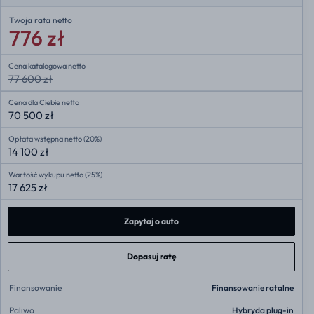
Twoja rata
netto
776 zł
Cena katalogowa netto
77 600 zł
Cena dla Ciebie netto
70 500 zł
Opłata wstępna netto (20%)
14 100 zł
Wartość wykupu netto (25%)
17 625 zł
Zapytaj o auto
Dopasuj ratę
Finansowanie
Finansowanie ratalne
Paliwo
Hybryda plug-in