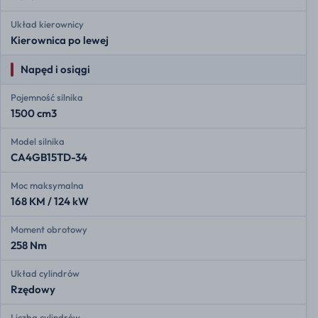
Układ kierownicy
Kierownica po lewej
Napęd i osiągi
Pojemność silnika
1500 cm3
Model silnika
CA4GB15TD-34
Moc maksymalna
168 KM / 124 kW
Moment obrotowy
258 Nm
Układ cylindrów
Rzędowy
Liczba cylindrów