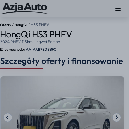
HS3 PHEV
Oferty
/
HongQi
/
HongQi HS3 PHEV
2024 PHEV 115km Jingwei Edition
ID samochodu:
AA-AAB7E0BBF0
Szczegóły oferty i finansowanie