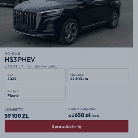
HONGQI
HS3 PHEV
2024 PHEV 115km Jingwei Edition
ROK
PRZEBIEG
2024
42 400 km
PALIWO
Plug-in
RATA MIESIĘCZNA
CENA
NETTO
650 zł
od
59 100 ZŁ
/MIES.
Sprawdź ofertę