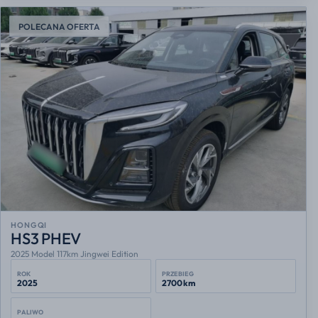
POLECANA OFERTA
HONGQI
HS3 PHEV
2025 Model 117km Jingwei Edition
ROK
PRZEBIEG
2025
2700 km
PALIWO