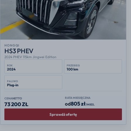
HONGQI
HS3 PHEV
2024 PHEV 115km Jingwei Edition
ROK
PRZEBIEG
2024
100 km
PALIWO
Plug-in
RATA MIESIĘCZNA
CENA
NETTO
805 zł
od
73 200 ZŁ
/MIES.
Sprawdź ofertę