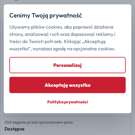
Przypomnienie o pasach bezpieczeństwa
Cenimy Twoją prywatność
Dostępne
Używamy plików cookies, aby poprawić działanie
Rozdział siły hamowania EBD
strony, analizować ruch oraz dopasować reklamy i
Dostępne
treści do Twoich potrzeb. Klikając „Akceptuję
Asystent hamowania
wszystko”, wyrażasz zgodę na opcjonalne cookies.
Dostępne
Personalizuj
Kontrola trakcji
Dostępne
Akceptuję wszystko
Stabilizacja toru jazdy ESP
Dostępne
Polityka prywatności
Asystent zmiany pasa ruchu
Dostępne
Ostrzeganie przed opuszczeniem pasa
Dostępne