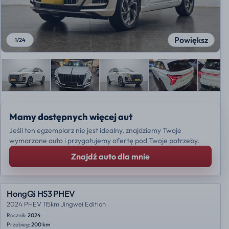
Powiększ
1
/
24
Mamy dostępnych więcej aut
Jeśli ten egzemplarz nie jest idealny, znajdziemy Twoje
wymarzone auto i przygotujemy ofertę pod Twoje potrzeby.
Znajdź auto dla mnie
HongQi HS3 PHEV
2024 PHEV 115km Jingwei Edition
Rocznik:
2024
Przebieg:
200 km