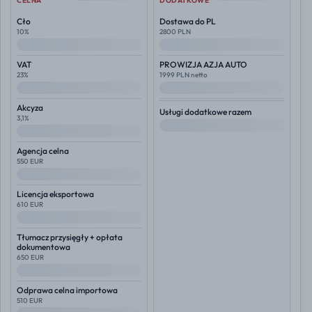
CELNA
DODATKOWE
Cło
Dostawa do PL
10%
2800 PLN
--
--
VAT
PROWIZJA AZJA AUTO
23%
1999 PLN netto
--
--
Akcyza
Usługi dodatkowe razem
3,1%
--
--
Agencja celna
550 EUR
--
Licencja eksportowa
610 EUR
--
Tłumacz przysięgły + opłata
dokumentowa
650 EUR
--
Odprawa celna importowa
510 EUR