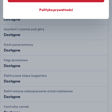
Dostępne
Polityka prywatności
Auto Hold
Dostępne
Asystent ruszania pod górę
Dostępne
Dach panoramiczny
Dostępne
Felgi aluminiowe
Dostępne
Elektryczna klapa bagażnika
Dostępne
Elektroniczne zabezpieczenie antykradzieżowe
Dostępne
Centralny zamek