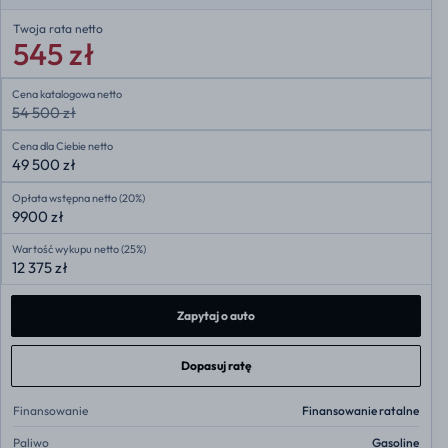
Twoja rata
netto
545 zł
Cena katalogowa netto
54 500 zł
Cena dla Ciebie netto
49 500 zł
Opłata wstępna netto (20%)
9900 zł
Wartość wykupu netto (25%)
12 375 zł
Zapytaj o auto
Dopasuj ratę
Finansowanie
Finansowanie ratalne
Paliwo
Gasoline