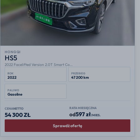
HONGQI
HS5
2022 Facelifted Version 2.0T Smart Co...
ROK
PRZEBIEG
2022
47 200 km
PALIWO
Gasoline
RATA MIESIĘCZNA
CENA
NETTO
597 zł
od
54 300 ZŁ
/MIES.
Sprawdź ofertę