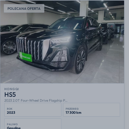
POLECANA OFERTA
HONGQI
HS5
2023 2.0T Four-Wheel Drive Flagship P...
ROK
PRZEBIEG
2023
17 300 km
PALIWO
Gasoline