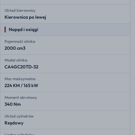
Układ kierownicy
Kierownica po lewej
Napęd i osiągi
Pojemność silnika
2000 cm3
Model silnika
CA4GC20TD-32
Moc maksymalna
224 KM / 165 kW
Moment obrotowy
340 Nm
Układ cylindrów
Rzędowy
Liczba cylindrów