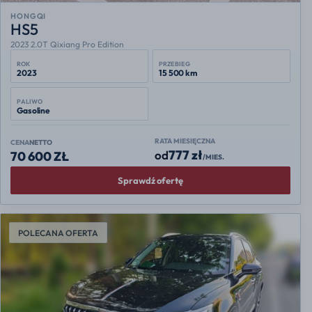
HONGQI
HS5
2023 2.0T Qixiang Pro Edition
ROK
PRZEBIEG
2023
15 500 km
PALIWO
Gasoline
RATA MIESIĘCZNA
CENA
NETTO
777 zł
od
70 600 ZŁ
/MIES.
Sprawdź ofertę
POLECANA OFERTA