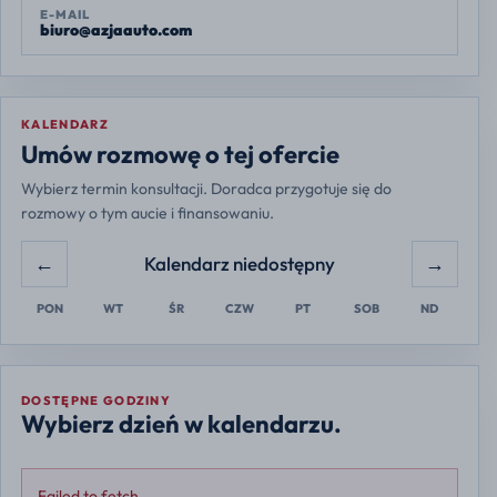
E-MAIL
biuro@azjaauto.com
KALENDARZ
Europe/Warsaw
Umów rozmowę o tej ofercie
Wybierz termin konsultacji. Doradca przygotuje się do
rozmowy o tym aucie i finansowaniu.
←
→
Kalendarz niedostępny
PON
WT
ŚR
CZW
PT
SOB
ND
DOSTĘPNE GODZINY
Wybierz dzień w kalendarzu.
Failed to fetch