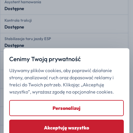
Asystent hamowania
Dostępne
Kontrola trakcji
Dostępne
Stabilizacja toru jazdy ESP
Dostępne
Asystent zmiany pasa ruchu
Cenimy Twoją prywatność
Dostępne
Używamy plików cookies, aby poprawić działanie
Przednie czujniki radarowe
strony, analizować ruch oraz dopasować reklamy i
Dostępne
treści do Twoich potrzeb. Klikając „Akceptuję
wszystko”, wyrażasz zgodę na opcjonalne cookies.
Tylne czujniki radarowe
Dostępne
Personalizuj
Kamera 360
Dostępne
Akceptuję wszystko
Asystent zjazdu ze wzniesienia