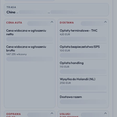
TRASA
China
→
NL
→
Polska
--
--
CENA AUTA
DOSTAWA
Cena widoczna w ogłoszeniu
Opłaty terminalowe - THC
netto
420 EUR
--
--
Cena widoczna w ogłoszeniu
Opłata bezpieczeństwa ISPS
brutto
100 EUR
VAT 23% wliczony
--
--
Opłata handling
110 EUR
--
Wysyłka do
Holandii (NL)
2150 EUR
--
Dostawa razem
--
--
--
ODPRAWA
USŁUGI