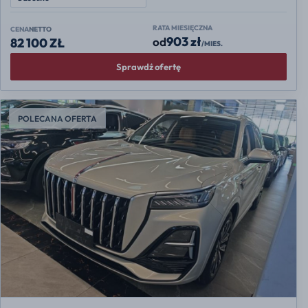
RATA MIESIĘCZNA
CENA
NETTO
903 zł
od
82 100 ZŁ
/MIES.
Sprawdź ofertę
POLECANA OFERTA