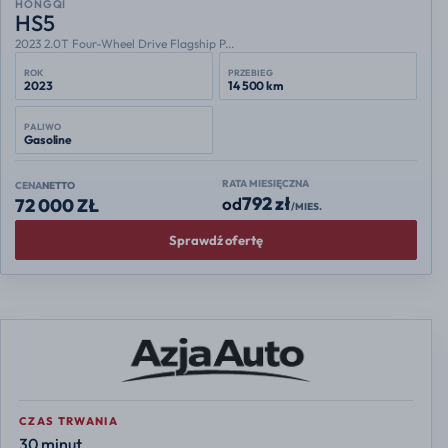
HONGQI
HS5
2023 2.0T Four-Wheel Drive Flagship P...
ROK
PRZEBIEG
2023
14 500 km
PALIWO
Gasoline
RATA MIESIĘCZNA
CENA
NETTO
792 zł
od
72 000 ZŁ
/MIES.
Sprawdź ofertę
CZAS TRWANIA
30 minut