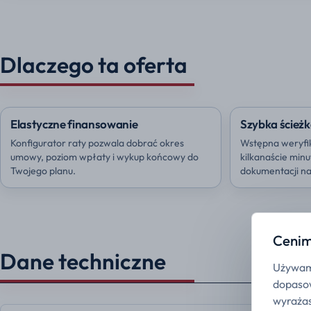
Dlaczego ta oferta
Elastyczne finansowanie
Szybka ścieżk
Konfigurator raty pozwala dobrać okres
Wstępna weryfi
umowy, poziom wpłaty i wykup końcowy do
kilkanaście min
Twojego planu.
dokumentacji na 
Cenim
Dane techniczne
Używamy
dopasow
wyrażas