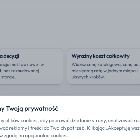
a decyzji
Wyraźny koszt całkowity
kacja możliwa nawet w
Widzisz cenę katalogową, cenę po 
ut, bez rozbudowanej
miesięczną ratę w jednym miejscu,
starcie.
ukrytych kroków.
y Twoją prywatność
 plików cookies, aby poprawić działanie strony, analizować ru
ać reklamy i treści do Twoich potrzeb. Klikając „Akceptuję wsz
z zgodę na opcjonalne cookies.