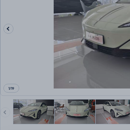
1
/
19