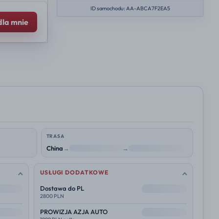
ID samochodu: AA-ABCA7F2EA5
dla mnie
TRASA
China
→
NL
→
Polska
USŁUGI DODATKOWE
--
Dostawa do PL
2800 PLN
--
PROWIZJA AZJA AUTO