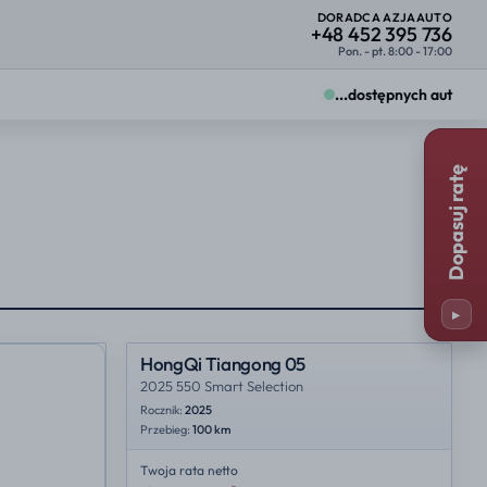
DORADCA AZJAAUTO
+48 452 395 736
Pon. - pt. 8:00 - 17:00
...
dostępnych aut
Zmiany zobaczysz od razu na kartach ofert.
Dopasuj ratę
Firma
Osoba prywatna
25%
23%
y
Miejsce importu
25%
35%
▸
23%
NL
HongQi Tiangong 05
2025 550 Smart Selection
Rocznik:
2025
Przebieg:
100 km
Twoja rata
netto