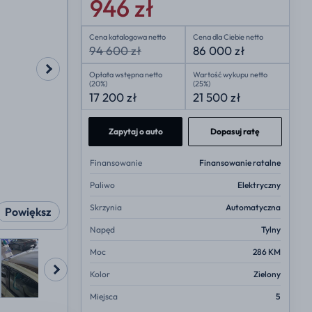
946 zł
Cena katalogowa netto
Cena dla Ciebie netto
94 600 zł
86 000 zł
Opłata wstępna netto
Wartość wykupu netto
(20%)
(25%)
17 200 zł
21 500 zł
Zapytaj o auto
Dopasuj ratę
Finansowanie
Finansowanie ratalne
Paliwo
Elektryczny
Skrzynia
Automatyczna
Powiększ
Napęd
Tylny
Moc
286 KM
Kolor
Zielony
Miejsca
5