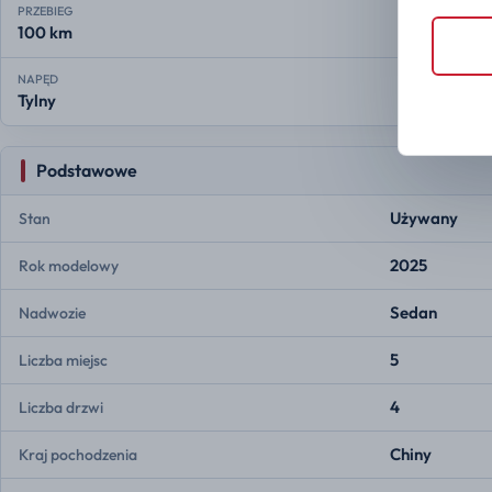
PRZEBIEG
100 km
NAPĘD
Tylny
Podstawowe
Używany
Stan
2025
Rok modelowy
Sedan
Nadwozie
5
Liczba miejsc
4
Liczba drzwi
Chiny
Kraj pochodzenia