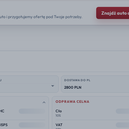
Znajdź auto 
uto i przygotujemy ofertę pod Twoje potrzeby.
U
DOSTAWA DO PL
2800 PLN
ODPRAWA CELNA
--
--
THC
Cło
10%
--
--
 ISPS
VAT