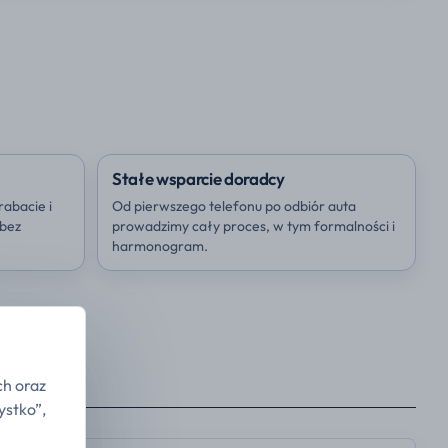
Stałe wsparcie doradcy
rabacie i
Od pierwszego telefonu po odbiór auta
 bez
prowadzimy cały proces, w tym formalności i
harmonogram.
ch oraz
ystko”,