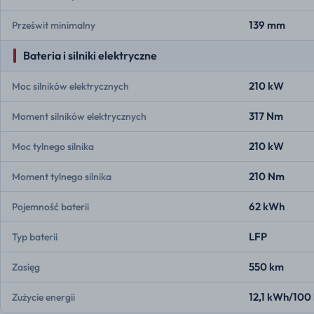
139 mm
Prześwit minimalny
Bateria i silniki elektryczne
210 kW
Moc silników elektrycznych
317 Nm
Moment silników elektrycznych
210 kW
Moc tylnego silnika
210 Nm
Moment tylnego silnika
62 kWh
Pojemność baterii
LFP
Typ baterii
550 km
Zasięg
12,1 kWh/100
Zużycie energii