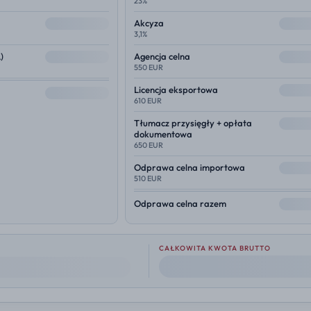
23%
--
--
Akcyza
3,1%
--
--
)
Agencja celna
550 EUR
--
Licencja eksportowa
--
610 EUR
--
Tłumacz przysięgły + opłata
dokumentowa
650 EUR
--
Odprawa celna importowa
510 EUR
--
Odprawa celna razem
CAŁKOWITA KWOTA BRUTTO
--