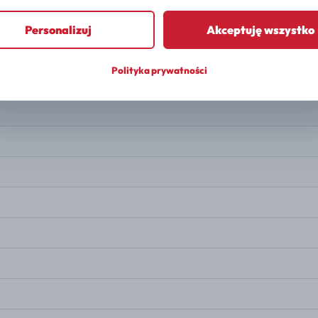
PALIWO
Elektryczny
Personalizuj
Akceptuję wszystko
MOC
286 KM
Polityka prywatności