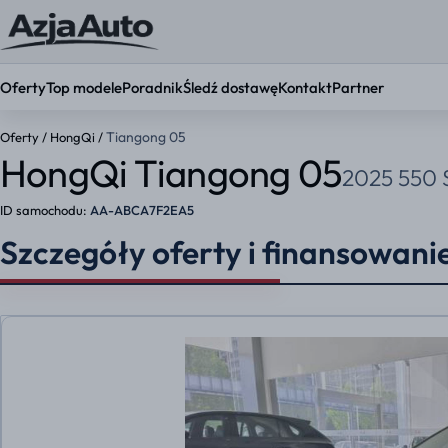
Oferty
Top modele
Poradnik
Śledź dostawę
Kontakt
Partner
Tiangong 05
Oferty
/
HongQi
/
HongQi Tiangong 05
2025 550 
KONFIGURATOR
Ustaw par
ID samochodu:
AA-ABCA7F2EA5
Okres umowy
Szczegóły oferty i finansowani
36 mies.
48 