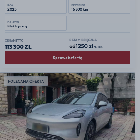
ROK
PRZEBIEG
2025
16 700 km
PALIWO
Elektryczny
RATA MIESIĘCZNA
CENA
NETTO
1250 zł
od
113 300 ZŁ
/MIES.
Sprawdź ofertę
POLECANA OFERTA