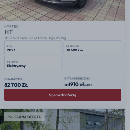
HYPTEC
HT
2023 670 Rear-Drive Ultra-High Voltag...
ROK
PRZEBIEG
2023
38 600 km
PALIWO
Elektryczny
RATA MIESIĘCZNA
CENA
NETTO
910 zł
od
82 700 ZŁ
/MIES.
Sprawdź ofertę
POLECANA OFERTA