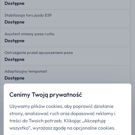
Dostępne
Stabilizacja toru jazdy ESP
Dostępne
Asystent zmiany pasa ruchu
Dostępne
Ostrzeganie przed opuszczeniem pasa
Dostępne
Adaptacyjny tempomat
Dostępne
Przednie czujniki radarowe
Cenimy Twoją prywatność
Dostępne
Używamy plików cookies, aby poprawić działanie
Tylne czujniki radarowe
strony, analizować ruch oraz dopasować reklamy i
Dostępne
treści do Twoich potrzeb. Klikając „Akceptuję
wszystko”, wyrażasz zgodę na opcjonalne cookies.
Kamera 360
Dostępne