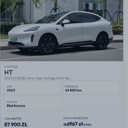
HYPTEC
HT
2023 670鸥翼 Ultra-High Voltage NDA Ver...
ROK
PRZEBIEG
2023
43 800 km
PALIWO
Elektryczny
RATA MIESIĘCZNA
CENA
NETTO
967 zł
od
87 900 ZŁ
/MIES.