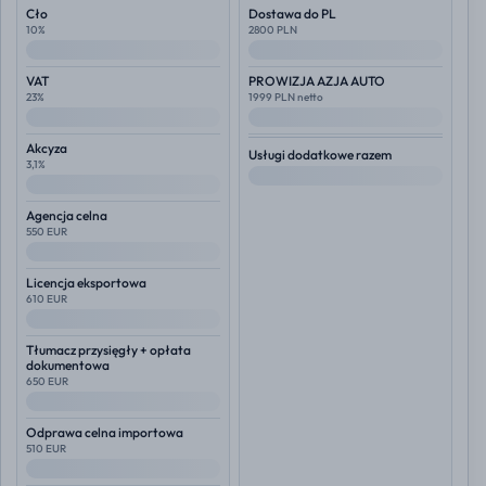
Cło
Dostawa do PL
10%
2800 PLN
--
--
VAT
PROWIZJA AZJA AUTO
23%
1999 PLN netto
--
--
Akcyza
Usługi dodatkowe razem
3,1%
--
--
Agencja celna
550 EUR
--
Licencja eksportowa
610 EUR
--
Tłumacz przysięgły + opłata
dokumentowa
650 EUR
--
Odprawa celna importowa
510 EUR
--