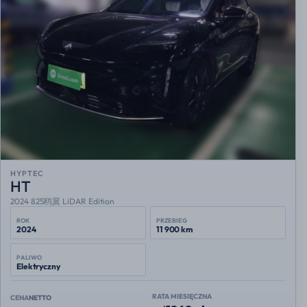
HYPTEC
HT
2024 825鸥翼 LiDAR Edition
ROK
PRZEBIEG
2024
11 900 km
PALIWO
Elektryczny
RATA MIESIĘCZNA
CENA
NETTO