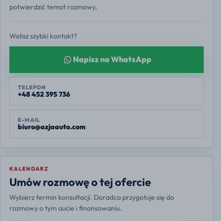
potwierdzić temat rozmowy.
Wolisz szybki kontakt?
Napisz na WhatsApp
TELEFON
+48 452 395 736
E-MAIL
biuro@azjaauto.com
KALENDARZ
Europe/Warsaw
Umów rozmowę o tej ofercie
Wybierz termin konsultacji. Doradca przygotuje się do
rozmowy o tym aucie i finansowaniu.