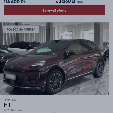
1260 zł
od
114 400 ZŁ
/MIES.
Sprawdź ofertę
POLECANA OFERTA
HYPTEC
HT
2025 825 Max