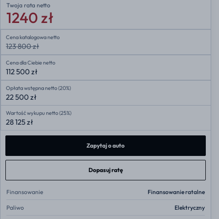
Twoja rata
netto
1240 zł
Cena katalogowa netto
123 800 zł
Cena dla Ciebie netto
112 500 zł
Opłata wstępna netto (20%)
22 500 zł
Wartość wykupu netto (25%)
28 125 zł
Zapytaj o auto
Dopasuj ratę
Finansowanie
Finansowanie ratalne
Paliwo
Elektryczny