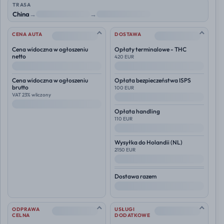
TRASA
China
→
NL
→
Polska
--
--
CENA AUTA
DOSTAWA
Cena widoczna w ogłoszeniu
Opłaty terminalowe - THC
netto
420 EUR
--
--
Cena widoczna w ogłoszeniu
Opłata bezpieczeństwa ISPS
brutto
100 EUR
VAT 23% wliczony
--
--
Opłata handling
110 EUR
--
Wysyłka do
Holandii (NL)
2150 EUR
--
Dostawa razem
--
--
--
ODPRAWA
USŁUGI
CELNA
DODATKOWE