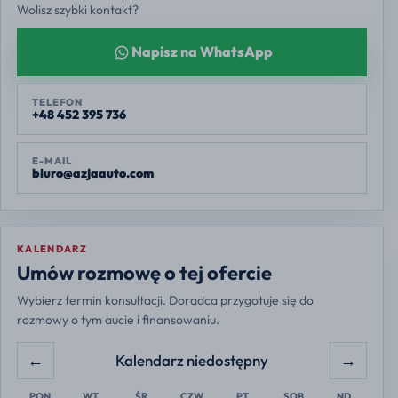
Wolisz szybki kontakt?
Napisz na WhatsApp
TELEFON
+48 452 395 736
E-MAIL
biuro@azjaauto.com
KALENDARZ
Europe/Warsaw
Umów rozmowę o tej ofercie
Wybierz termin konsultacji. Doradca przygotuje się do
rozmowy o tym aucie i finansowaniu.
←
→
Kalendarz niedostępny
PON
WT
ŚR
CZW
PT
SOB
ND