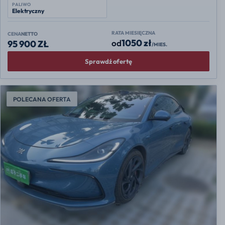
PALIWO
Elektryczny
RATA MIESIĘCZNA
CENA
NETTO
1050 zł
od
95 900 ZŁ
/MIES.
Sprawdź ofertę
POLECANA OFERTA