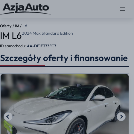
L6
Oferty
/
IM
/
IM L6
2024 Max Standard Edition
ID samochodu:
AA-DF1E373FC7
Szczegóły oferty i finansowanie