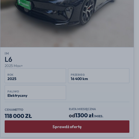
IM
L6
2025 Max+
ROK
PRZEBIEG
2025
16 400 km
PALIWO
Elektryczny
RATA MIESIĘCZNA
CENA
NETTO
1300 zł
od
118 000 ZŁ
/MIES.
Sprawdź ofertę