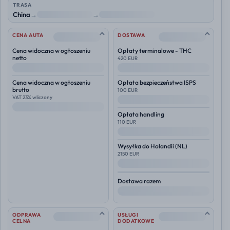
TRASA
China
→
NL
→
Polska
--
--
CENA AUTA
DOSTAWA
Cena widoczna w ogłoszeniu
Opłaty terminalowe - THC
netto
420 EUR
--
--
Cena widoczna w ogłoszeniu
Opłata bezpieczeństwa ISPS
brutto
100 EUR
VAT 23% wliczony
--
--
Opłata handling
110 EUR
--
Wysyłka do
Holandii (NL)
2150 EUR
--
Dostawa razem
--
--
--
ODPRAWA
USŁUGI
CELNA
DODATKOWE