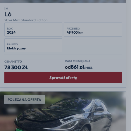
IM
L6
2024 Max Standard Edition
ROK
PRZEBIEG
2024
49 900 km
PALIWO
Elektryczny
RATA MIESIĘCZNA
CENA
NETTO
861 zł
od
78 300 ZŁ
/MIES.
Sprawdź ofertę
POLECANA OFERTA