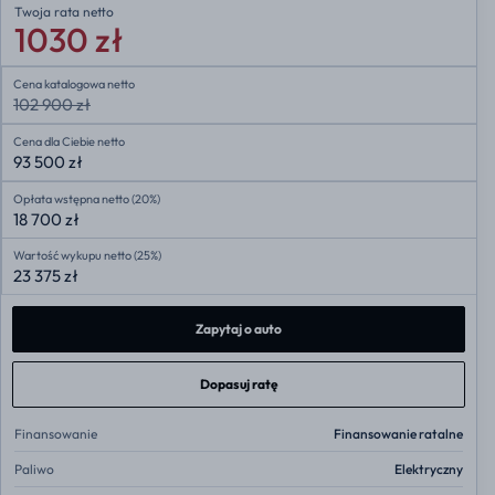
Twoja rata
netto
1030 zł
Cena katalogowa netto
102 900 zł
Cena dla Ciebie netto
93 500 zł
Opłata wstępna netto (20%)
18 700 zł
Wartość wykupu netto (25%)
23 375 zł
Zapytaj o auto
Dopasuj ratę
Finansowanie
Finansowanie ratalne
Paliwo
Elektryczny