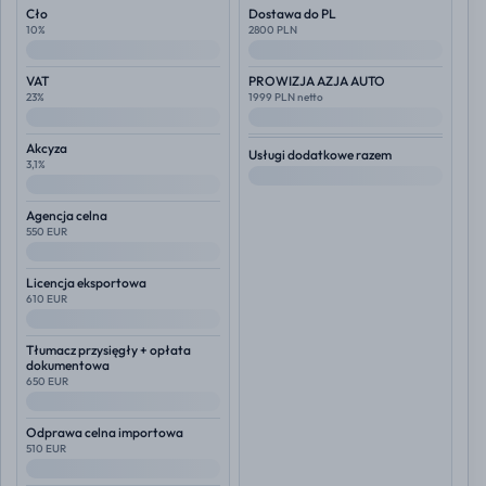
Cło
Dostawa do PL
10%
2800 PLN
--
--
VAT
PROWIZJA AZJA AUTO
23%
1999 PLN netto
--
--
Akcyza
Usługi dodatkowe razem
3,1%
--
--
Agencja celna
550 EUR
--
Licencja eksportowa
610 EUR
--
Tłumacz przysięgły + opłata
dokumentowa
650 EUR
--
Odprawa celna importowa
510 EUR
--