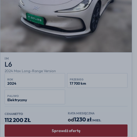
IM
L6
2024 Max Long-Range Version
ROK
PRZEBIEG
2024
17 700 km
PALIWO
Elektryczny
RATA MIESIĘCZNA
CENA
NETTO
1230 zł
od
112 200 ZŁ
/MIES.
Sprawdź ofertę