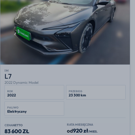
IM
L7
2022 Dynamic Model
ROK
PRZEBIEG
2022
23 300 km
PALIWO
Elektryczny
RATA MIESIĘCZNA
CENA
NETTO
920 zł
od
83 600 ZŁ
/MIES.