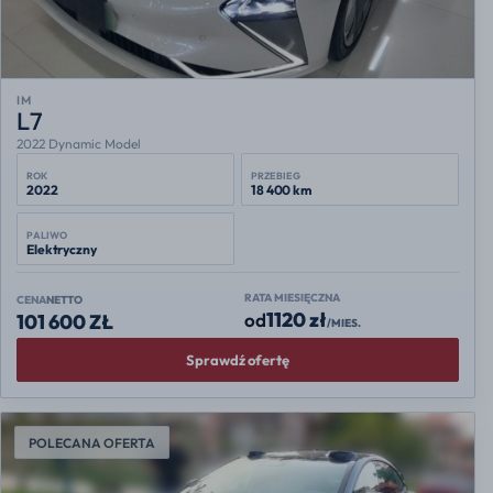
IM
L7
2022 Dynamic Model
ROK
PRZEBIEG
2022
18 400 km
PALIWO
Elektryczny
RATA MIESIĘCZNA
CENA
NETTO
1120 zł
od
101 600 ZŁ
/MIES.
Sprawdź ofertę
POLECANA OFERTA