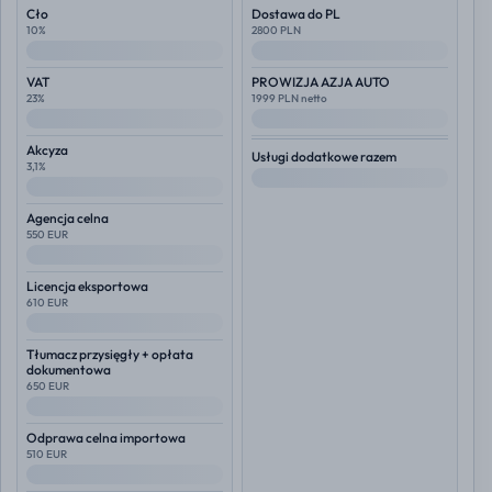
Cło
Dostawa do PL
10%
2800 PLN
--
--
VAT
PROWIZJA AZJA AUTO
23%
1999 PLN netto
--
--
Akcyza
Usługi dodatkowe razem
3,1%
--
--
Agencja celna
550 EUR
--
Licencja eksportowa
610 EUR
--
Tłumacz przysięgły + opłata
dokumentowa
650 EUR
--
Odprawa celna importowa
510 EUR
--