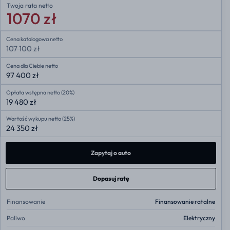
Twoja rata
netto
1070 zł
Cena katalogowa netto
107 100 zł
Cena dla Ciebie netto
97 400 zł
Opłata wstępna netto (20%)
19 480 zł
Wartość wykupu netto (25%)
24 350 zł
Zapytaj o auto
Dopasuj ratę
Finansowanie
Finansowanie ratalne
Paliwo
Elektryczny