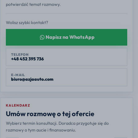
potwierdzić temat rozmowy.
Wolisz szybki kontakt?
Napisz na WhatsApp
TELEFON
+48 452 395 736
E-MAIL
biuro@azjaauto.com
KALENDARZ
Europe/Warsaw
Umów rozmowę o tej ofercie
Wybierz termin konsultacji. Doradca przygotuje się do
rozmowy o tym aucie i finansowaniu.