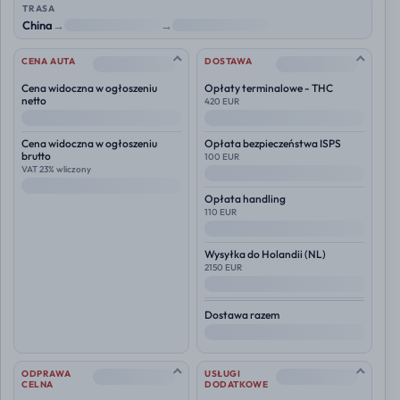
TRASA
China
→
NL
→
Polska
--
--
CENA AUTA
DOSTAWA
Cena widoczna w ogłoszeniu
Opłaty terminalowe - THC
netto
420 EUR
--
--
Cena widoczna w ogłoszeniu
Opłata bezpieczeństwa ISPS
brutto
100 EUR
VAT 23% wliczony
--
--
Opłata handling
110 EUR
--
Wysyłka do
Holandii (NL)
2150 EUR
--
Dostawa razem
--
--
--
ODPRAWA
USŁUGI
CELNA
DODATKOWE