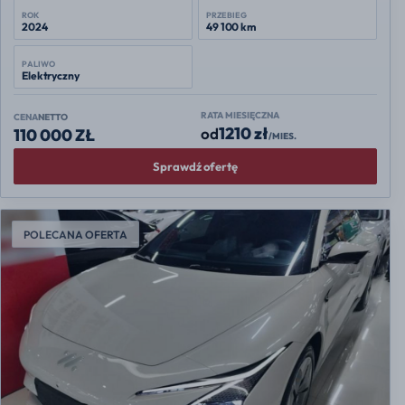
ROK
PRZEBIEG
2024
49 100 km
PALIWO
Elektryczny
RATA MIESIĘCZNA
CENA
NETTO
1210 zł
od
110 000 ZŁ
/MIES.
Sprawdź ofertę
POLECANA OFERTA