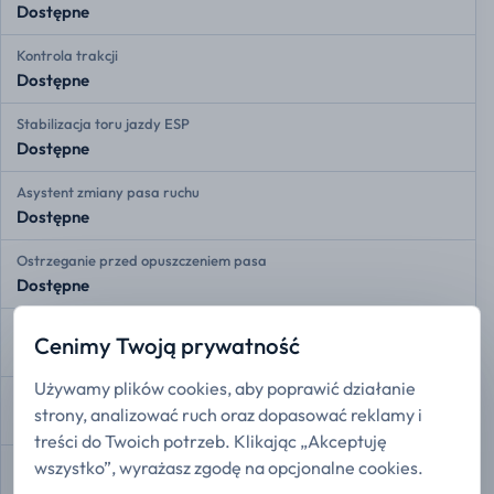
Dostępne
Kontrola trakcji
Dostępne
Stabilizacja toru jazdy ESP
Dostępne
Asystent zmiany pasa ruchu
Dostępne
Ostrzeganie przed opuszczeniem pasa
Dostępne
Adaptacyjny tempomat
Cenimy Twoją prywatność
Dostępne
Używamy plików cookies, aby poprawić działanie
Przednie czujniki radarowe
strony, analizować ruch oraz dopasować reklamy i
Dostępne
treści do Twoich potrzeb. Klikając „Akceptuję
wszystko”, wyrażasz zgodę na opcjonalne cookies.
Tylne czujniki radarowe
Dostępne