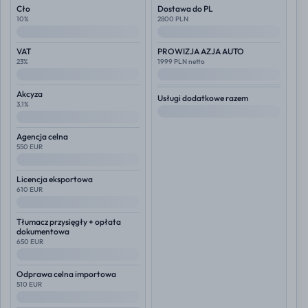
Cło
Dostawa do PL
10%
2800 PLN
--
--
VAT
PROWIZJA AZJA AUTO
23%
1999 PLN netto
--
--
Akcyza
Usługi dodatkowe razem
3,1%
--
--
Agencja celna
550 EUR
--
Licencja eksportowa
610 EUR
--
Tłumacz przysięgły + opłata
dokumentowa
650 EUR
--
Odprawa celna importowa
510 EUR
--