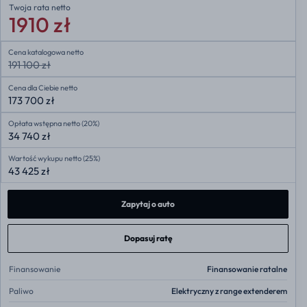
Twoja rata
netto
1910 zł
Cena katalogowa netto
191 100 zł
Cena dla Ciebie netto
173 700 zł
Opłata wstępna netto (20%)
34 740 zł
Wartość wykupu netto (25%)
43 425 zł
Zapytaj o auto
Dopasuj ratę
Finansowanie
Finansowanie ratalne
Paliwo
Elektryczny z range extenderem