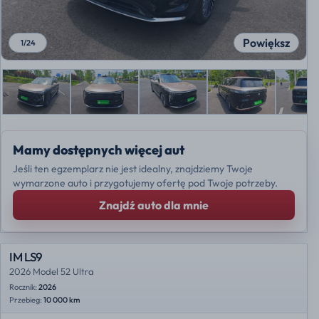
Powiększ
1
/
24
Mamy dostępnych więcej aut
Jeśli ten egzemplarz nie jest idealny, znajdziemy Twoje
wymarzone auto i przygotujemy ofertę pod Twoje potrzeby.
Znajdź auto dla mnie
IM LS9
2026 Model 52 Ultra
Rocznik:
2026
Przebieg:
10 000 km