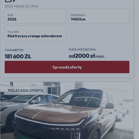
2026 Model 52 Ultra
ROK
PRZEBIEG
2026
7400 km
PALIWO
Elektryczny z range extenderem
RATA MIESIĘCZNA
CENA
NETTO
2000 zł
od
181 600 ZŁ
/MIES.
Sprawdź ofertę
POLECANA OFERTA