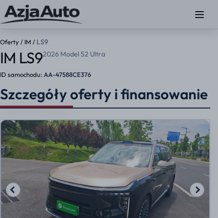
LS9
Oferty
/
IM
/
IM LS9
2026 Model 52 Ultra
ID samochodu:
AA-47588CE376
Szczegóły oferty i finansowanie