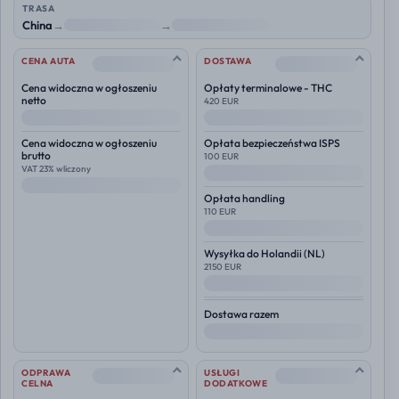
TRASA
China
→
NL
→
Polska
--
--
CENA AUTA
DOSTAWA
Cena widoczna w ogłoszeniu
Opłaty terminalowe - THC
netto
420 EUR
--
--
Cena widoczna w ogłoszeniu
Opłata bezpieczeństwa ISPS
brutto
100 EUR
VAT 23% wliczony
--
--
Opłata handling
110 EUR
--
Wysyłka do
Holandii (NL)
2150 EUR
--
Dostawa razem
--
--
--
ODPRAWA
USŁUGI
CELNA
DODATKOWE