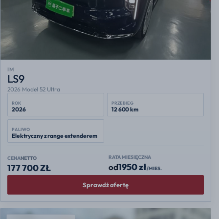
IM
LS9
2026 Model 52 Ultra
ROK
PRZEBIEG
2026
12 600 km
PALIWO
Elektryczny z range extenderem
RATA MIESIĘCZNA
CENA
NETTO
1950 zł
od
177 700 ZŁ
/MIES.
Sprawdź ofertę