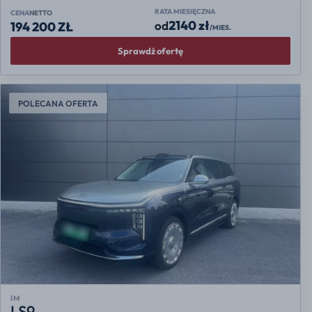
RATA MIESIĘCZNA
CENA
NETTO
2140 zł
od
194 200 ZŁ
/MIES.
Sprawdź ofertę
POLECANA OFERTA
IM
LS9