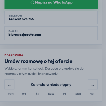
Napisz na WhatsApp
TELEFON
+48 452 395 736
E-MAIL
biuro@azjaauto.com
KALENDARZ
Europe/Warsaw
Umów rozmowę o tej ofercie
Wybierz termin konsultacji. Doradca przygotuje się do
rozmowy o tym aucie i finansowaniu.
←
→
Kalendarz niedostępny
PON
WT
ŚR
CZW
PT
SOB
ND