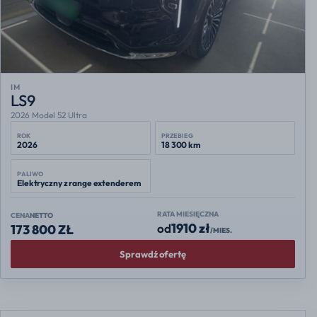
IM
LS9
2026 Model 52 Ultra
ROK
PRZEBIEG
2026
18 300 km
PALIWO
Elektryczny z range extenderem
RATA MIESIĘCZNA
CENA
NETTO
1910 zł
od
173 800 ZŁ
/MIES.
Sprawdź ofertę