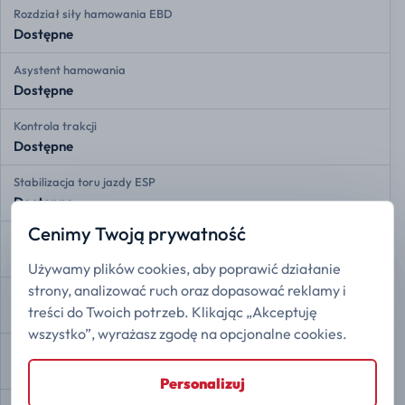
Rozdział siły hamowania EBD
Dostępne
Asystent hamowania
Dostępne
Kontrola trakcji
Dostępne
Stabilizacja toru jazdy ESP
Dostępne
Cenimy Twoją prywatność
Asystent zmiany pasa ruchu
Dostępne
Używamy plików cookies, aby poprawić działanie
strony, analizować ruch oraz dopasować reklamy i
Ostrzeganie przed opuszczeniem pasa
treści do Twoich potrzeb. Klikając „Akceptuję
Dostępne
wszystko”, wyrażasz zgodę na opcjonalne cookies.
Adaptacyjny tempomat
Dostępne
Personalizuj