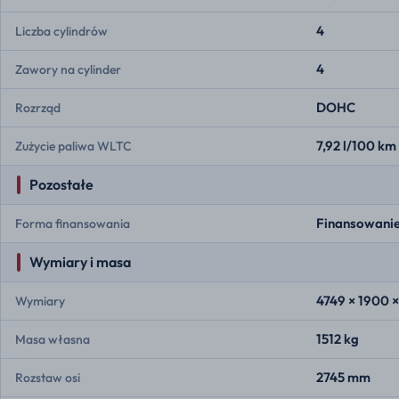
4
Liczba cylindrów
4
Zawory na cylinder
DOHC
Rozrząd
7,92 l/100 km
Zużycie paliwa WLTC
Pozostałe
Finansowanie
Forma finansowania
Wymiary i masa
4749 × 1900 
Wymiary
1512 kg
Masa własna
2745 mm
Rozstaw osi