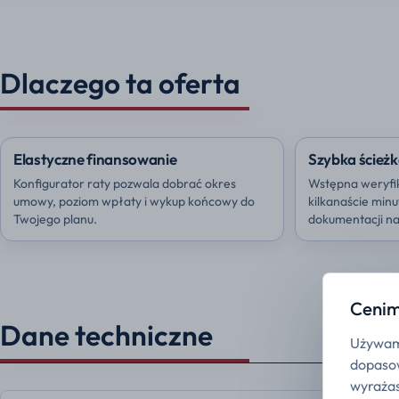
Dlaczego ta oferta
Elastyczne finansowanie
Szybka ścieżk
Konfigurator raty pozwala dobrać okres
Wstępna weryfi
umowy, poziom wpłaty i wykup końcowy do
kilkanaście min
Twojego planu.
dokumentacji na 
Cenim
Dane techniczne
Używamy
dopasow
wyrażas