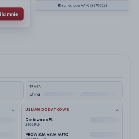
ID samochodu: AA-C72870C282
dla mnie
TRASA
China
→
NL
→
Polska
USŁUGI DODATKOWE
--
Dostawa do PL
2800 PLN
--
PROWIZJA AZJA AUTO