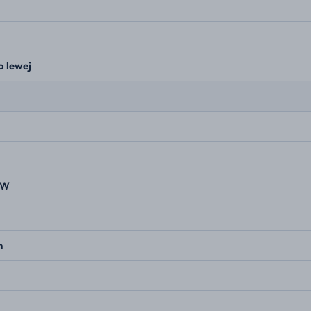
o lewej
kW
n