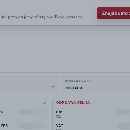
Znajdź auto 
uto i przygotujemy ofertę pod Twoje potrzeby.
U
DOSTAWA DO PL
2800 PLN
ODPRAWA CELNA
--
--
THC
Cło
10%
--
--
 ISPS
VAT