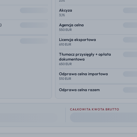
23%
--
--
Akcyza
3,1%
--
--
)
Agencja celna
550 EUR
--
Licencja eksportowa
--
610 EUR
--
Tłumacz przysięgły + opłata
dokumentowa
650 EUR
--
Odprawa celna importowa
510 EUR
--
Odprawa celna razem
CAŁKOWITA KWOTA BRUTTO
--