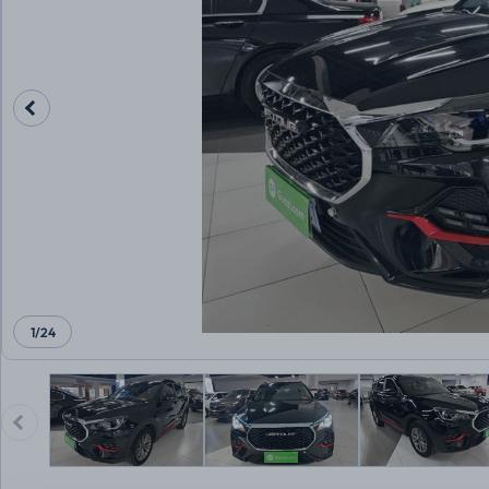
1
/
24