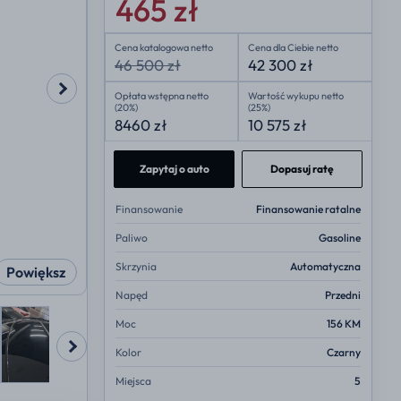
465 zł
Cena katalogowa netto
Cena dla Ciebie netto
46 500 zł
42 300 zł
Opłata wstępna netto
Wartość wykupu netto
(20%)
(25%)
8460 zł
10 575 zł
Zapytaj o auto
Dopasuj ratę
Finansowanie
Finansowanie ratalne
Paliwo
Gasoline
Skrzynia
Automatyczna
Powiększ
Napęd
Przedni
Moc
156 KM
Kolor
Czarny
Miejsca
5