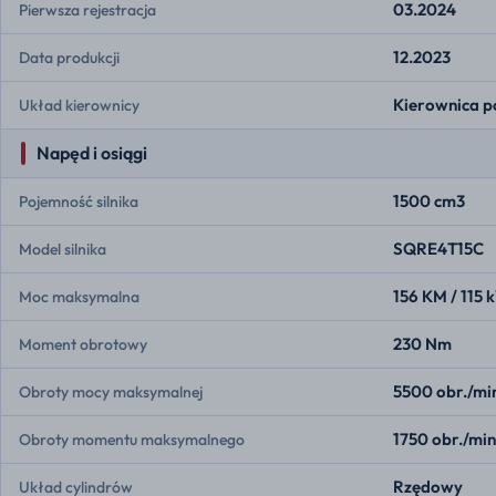
03.2024
Pierwsza rejestracja
12.2023
Data produkcji
Kierownica p
Układ kierownicy
Napęd i osiągi
1500 cm3
Pojemność silnika
SQRE4T15C
Model silnika
156 KM / 115 
Moc maksymalna
230 Nm
Moment obrotowy
5500 obr./mi
Obroty mocy maksymalnej
1750 obr./min
Obroty momentu maksymalnego
Rzędowy
Układ cylindrów