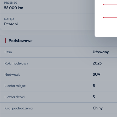
PRZEBIEG
58 000 km
NAPĘD
Przedni
Podstawowe
Używany
Stan
2023
Rok modelowy
SUV
Nadwozie
5
Liczba miejsc
5
Liczba drzwi
Chiny
Kraj pochodzenia