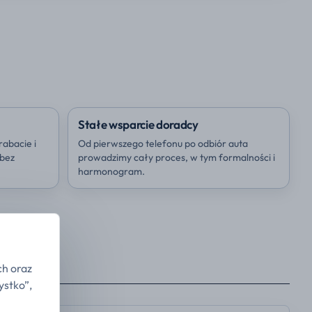
Stałe wsparcie doradcy
rabacie i
Od pierwszego telefonu po odbiór auta
 bez
prowadzimy cały proces, w tym formalności i
harmonogram.
ch oraz
ystko”,