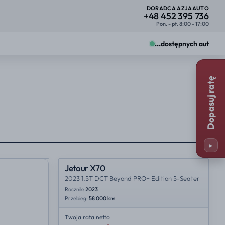
DORADCA AZJAAUTO
+48 452 395 736
Pon. - pt. 8:00 - 17:00
...
dostępnych aut
Zmiany zobaczysz od razu na kartach ofert.
Dopasuj ratę
Firma
Osoba prywatna
25%
23%
y
Miejsce importu
25%
35%
▸
23%
NL
Jetour X70
2023 1.5T DCT Beyond PRO+ Edition 5-Seater
Rocznik:
2023
Przebieg:
58 000 km
Twoja rata
netto