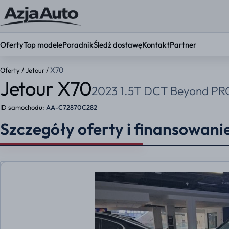
Oferty
Top modele
Poradnik
Śledź dostawę
Kontakt
Partner
X70
Oferty
/
Jetour
/
Jetour X70
2023 1.5T DCT Beyond PRO
KONFIGURATOR
Ustaw par
ID samochodu:
AA-C72870C282
Okres umowy
Szczegóły oferty i finansowani
36 mies.
48 