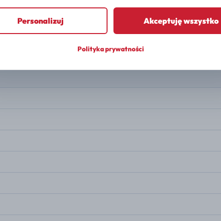
PALIWO
Gasoline
Personalizuj
Akceptuję wszystko
MOC
156 KM
Polityka prywatności