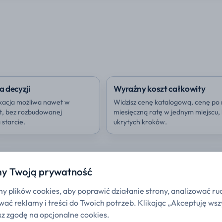
a decyzji
Wyraźny koszt całkowity
kacja możliwa nawet w
Widzisz cenę katalogową, cenę po 
ut, bez rozbudowanej
miesięczną ratę w jednym miejscu,
starcie.
ukrytych kroków.
y Twoją prywatność
 plików cookies, aby poprawić działanie strony, analizować ru
ać reklamy i treści do Twoich potrzeb. Klikając „Akceptuję wsz
z zgodę na opcjonalne cookies.