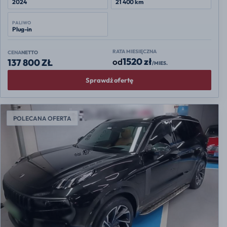
2024
21 400 km
PALIWO
Plug-in
RATA MIESIĘCZNA
CENA
NETTO
1520 zł
od
137 800 ZŁ
/MIES.
Sprawdź ofertę
POLECANA OFERTA