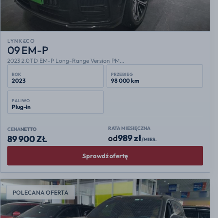
LYNK&CO
09 EM-P
2023 2.0TD EM-P Long-Range Version PM...
ROK
PRZEBIEG
2023
98 000 km
PALIWO
Plug-in
RATA MIESIĘCZNA
CENA
NETTO
989 zł
od
89 900 ZŁ
/MIES.
Sprawdź ofertę
POLECANA OFERTA