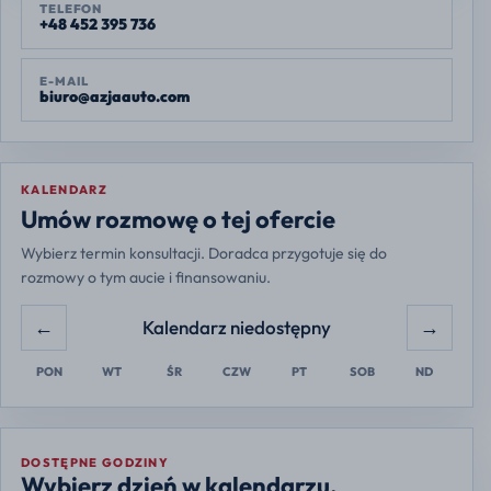
TELEFON
+48 452 395 736
E-MAIL
biuro@azjaauto.com
KALENDARZ
Europe/Warsaw
Umów rozmowę o tej ofercie
Wybierz termin konsultacji. Doradca przygotuje się do
rozmowy o tym aucie i finansowaniu.
←
→
Kalendarz niedostępny
PON
WT
ŚR
CZW
PT
SOB
ND
DOSTĘPNE GODZINY
Wybierz dzień w kalendarzu.