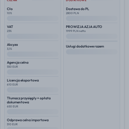
CELNA
DODATKOWE
Cło
Dostawa do PL
10%
2800 PLN
--
--
VAT
PROWIZJA AZJA AUTO
23%
1999 PLN netto
--
--
Akcyza
Usługi dodatkowe razem
3,1%
--
--
Agencja celna
550 EUR
--
Licencja eksportowa
610 EUR
--
Tłumacz przysięgły + opłata
dokumentowa
650 EUR
--
Odprawa celna importowa
510 EUR