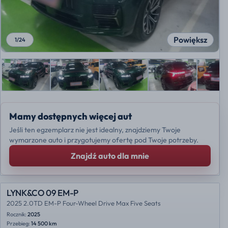
Powiększ
1
/
24
Mamy dostępnych więcej aut
Jeśli ten egzemplarz nie jest idealny, znajdziemy Twoje
wymarzone auto i przygotujemy ofertę pod Twoje potrzeby.
Znajdź auto dla mnie
LYNK&CO 09 EM-P
2025 2.0TD EM-P Four-Wheel Drive Max Five Seats
Rocznik:
2025
Przebieg:
14 500 km