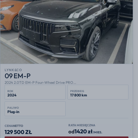
LYNK&CO
09 EM-P
2024 2.0TD EM-P Four-Wheel Drive PRO...
ROK
PRZEBIEG
2024
17 800 km
PALIWO
Plug-in
RATA MIESIĘCZNA
CENA
NETTO
1420 zł
od
129 500 ZŁ
/MIES.