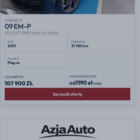
LYNK&CO
09 EM-P
2021 2.0T PHEV Halo Six-Seater
ROK
PRZEBIEG
2021
31 700 km
PALIWO
Plug-in
RATA MIESIĘCZNA
CENA
NETTO
1190 zł
od
107 900 ZŁ
/MIES.
Sprawdź ofertę