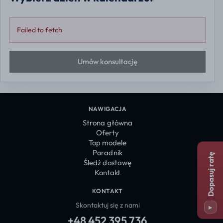
Failed to fetch
Umów konsultację
NAWIGACJA
Strona główna
Oferty
Top modele
Poradnik
Dopasuj ratę
Śledź dostawę
Kontakt
KONTAKT
Skontaktuj się z nami
▸
+48 452 395 736