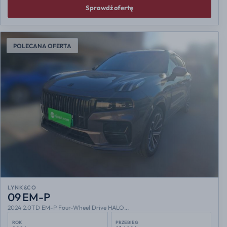
Sprawdź ofertę
POLECANA OFERTA
LYNK&CO
09 EM-P
2024 2.0TD EM-P Four-Wheel Drive HALO...
ROK
PRZEBIEG