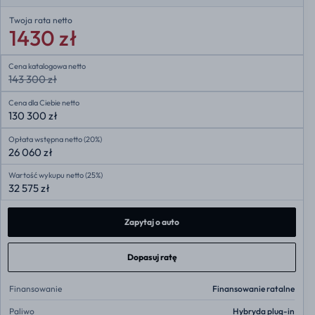
Twoja rata
netto
1430 zł
Cena katalogowa netto
143 300 zł
Cena dla Ciebie netto
130 300 zł
Opłata wstępna netto (20%)
26 060 zł
Wartość wykupu netto (25%)
32 575 zł
Zapytaj o auto
Dopasuj ratę
Finansowanie
Finansowanie ratalne
Paliwo
Hybryda plug-in