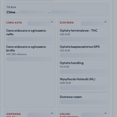
TRASA
China
→
NL
→
Polska
--
--
CENA AUTA
DOSTAWA
Cena widoczna w ogłoszeniu
Opłaty terminalowe - THC
netto
420 EUR
--
--
Cena widoczna w ogłoszeniu
Opłata bezpieczeństwa ISPS
brutto
100 EUR
VAT 23% wliczony
--
--
Opłata handling
110 EUR
--
Wysyłka do
Holandii (NL)
2150 EUR
--
Dostawa razem
--
--
--
ODPRAWA
USŁUGI