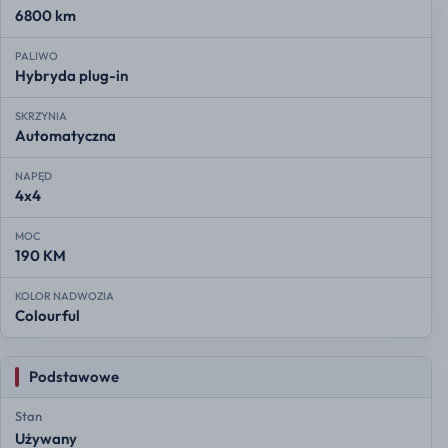
6800 km
PALIWO
Hybryda plug-in
SKRZYNIA
Automatyczna
NAPĘD
4x4
MOC
190 KM
KOLOR NADWOZIA
Colourful
Podstawowe
Stan
Używany