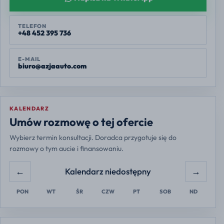
TELEFON
+48 452 395 736
E-MAIL
biuro@azjaauto.com
KALENDARZ
Europe/Warsaw
Umów rozmowę o tej ofercie
Wybierz termin konsultacji. Doradca przygotuje się do
rozmowy o tym aucie i finansowaniu.
←
→
Kalendarz niedostępny
PON
WT
ŚR
CZW
PT
SOB
ND