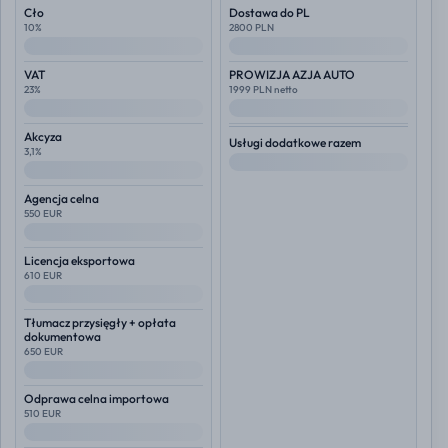
Cło
Dostawa do PL
10%
2800 PLN
--
--
VAT
PROWIZJA AZJA AUTO
23%
1999 PLN netto
--
--
Akcyza
Usługi dodatkowe razem
3,1%
--
--
Agencja celna
550 EUR
--
Licencja eksportowa
610 EUR
--
Tłumacz przysięgły + opłata
dokumentowa
650 EUR
--
Odprawa celna importowa
510 EUR
--