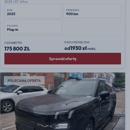
2025 1.5T Ultra
ROK
PRZEBIEG
2025
900 km
PALIWO
Plug-in
RATA MIESIĘCZNA
CENA
NETTO
1930 zł
od
175 800 ZŁ
/MIES.
Sprawdź ofertę
POLECANA OFERTA