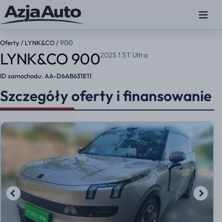
900
Oferty
/
LYNK&CO
/
LYNK&CO 900
2025 1.5T Ultra
ID samochodu:
AA-D6AB631E11
Szczegóły oferty i finansowanie