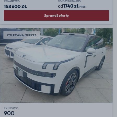
RATA MIESIĘCZNA
CENA
NETTO
1740 zł
od
158 600 ZŁ
/MIES.
Sprawdź ofertę
POLECANA OFERTA
LYNK&CO
900