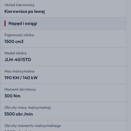
Układ kierownicy
Kierownica po lewej
Napęd i osiągi
Pojemność silnika
1500 cm3
Model silnika
JLM-4G15TD
Moc maksymalna
190 KM / 140 kW
Moment obrotowy
300 Nm
Obroty mocy maksymalnej
5500 obr./min
Obroty momentu maksymalnego