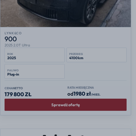
LYNK&CO
900
2025 2.0T Ultra
ROK
PRZEBIEG
2025
4100 km
PALIWO
Plug-in
RATA MIESIĘCZNA
CENA
NETTO
1980 zł
od
179 800 ZŁ
/MIES.
Sprawdź ofertę