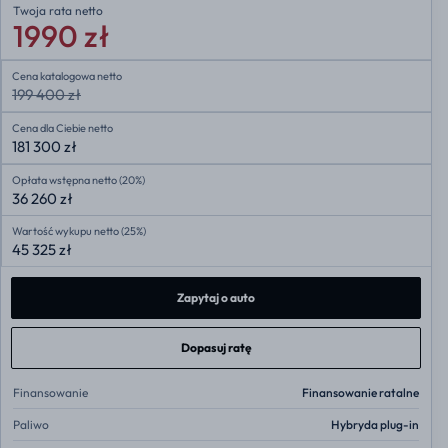
Twoja rata
netto
1990 zł
Cena katalogowa netto
199 400 zł
Cena dla Ciebie netto
181 300 zł
Opłata wstępna netto (20%)
36 260 zł
Wartość wykupu netto (25%)
45 325 zł
Zapytaj o auto
Dopasuj ratę
Finansowanie
Finansowanie ratalne
Paliwo
Hybryda plug-in