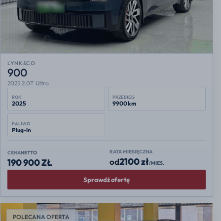
LYNK&CO
900
2025 2.0T Ultra
ROK
PRZEBIEG
2025
9900 km
PALIWO
Plug-in
RATA MIESIĘCZNA
CENA
NETTO
2100 zł
od
190 900 ZŁ
/MIES.
Sprawdź ofertę
POLECANA OFERTA