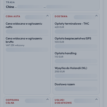
TRASA
China
→
NL
→
Polska
--
--
CENA AUTA
DOSTAWA
Cena widoczna w ogłoszeniu
Opłaty terminalowe - THC
netto
420 EUR
--
--
Cena widoczna w ogłoszeniu
Opłata bezpieczeństwa ISPS
brutto
100 EUR
VAT 23% wliczony
--
--
Opłata handling
110 EUR
--
Wysyłka do
Holandii (NL)
2150 EUR
--
Dostawa razem
--
--
--
ODPRAWA
USŁUGI
CELNA
DODATKOWE