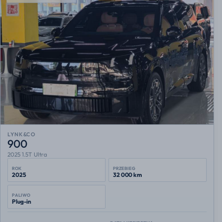
LYNK&CO
900
2025 1.5T Ultra
ROK
PRZEBIEG
2025
32 000 km
PALIWO
Plug-in