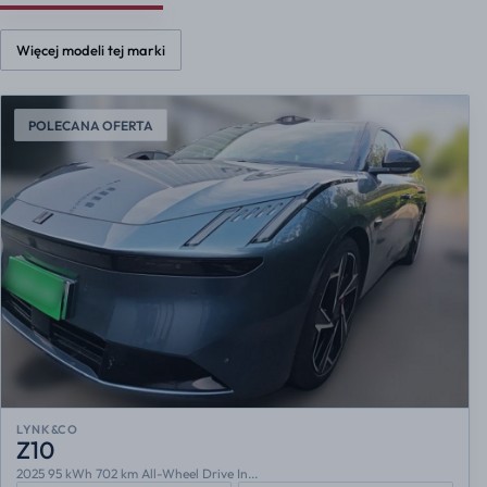
Więcej modeli tej marki
POLECANA OFERTA
LYNK&CO
Z10
2025 95 kWh 702 km All-Wheel Drive In...