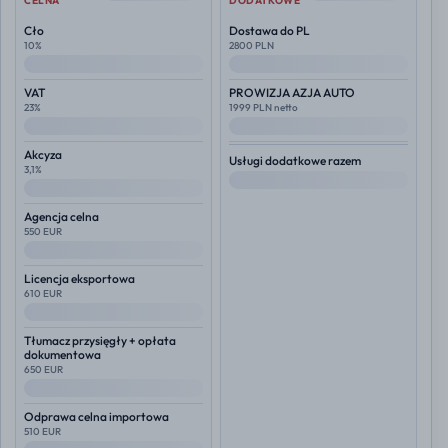
CELNA
DODATKOWE
Cło
Dostawa do PL
10%
2800 PLN
--
--
VAT
PROWIZJA AZJA AUTO
23%
1999 PLN netto
--
--
Akcyza
Usługi dodatkowe razem
3,1%
--
--
Agencja celna
550 EUR
--
Licencja eksportowa
610 EUR
--
Tłumacz przysięgły + opłata
dokumentowa
650 EUR
--
Odprawa celna importowa
510 EUR