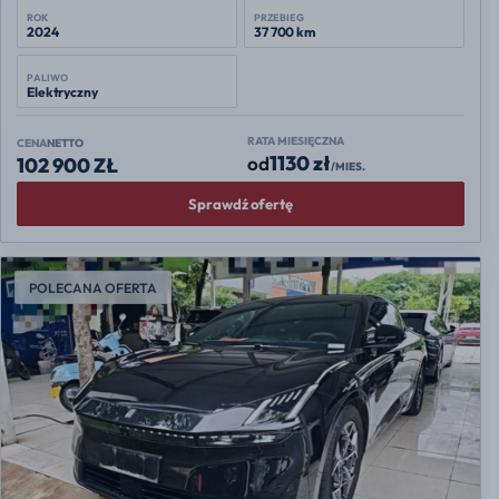
ROK
PRZEBIEG
2024
37 700 km
PALIWO
Elektryczny
RATA MIESIĘCZNA
CENA
NETTO
1130 zł
od
102 900 ZŁ
/MIES.
Sprawdź ofertę
POLECANA OFERTA