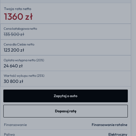
Twoja rata
netto
1360 zł
Cena katalogowa netto
135 500 zł
Cena dla Ciebie netto
123 200 zł
Opłata wstępna netto (20%)
24 640 zł
Wartość wykupu netto (25%)
30 800 zł
Zapytaj o auto
Dopasuj ratę
Finansowanie
Finansowanie ratalne
Paliwo
Elektryczny