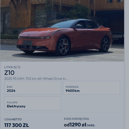
LYNK&CO
Z10
2025 95 kWh 702 km All-Wheel Drive In...
ROK
PRZEBIEG
2024
9400 km
PALIWO
Elektryczny
RATA MIESIĘCZNA
CENA
NETTO
1290 zł
od
117 300 ZŁ
/MIES.