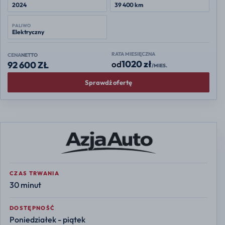
2024
39 400 km
PALIWO
Elektryczny
RATA MIESIĘCZNA
CENA
NETTO
1020 zł
od
92 600 ZŁ
/MIES.
Sprawdź ofertę
CZAS TRWANIA
30 minut
DOSTĘPNOŚĆ
Poniedziałek - piątek