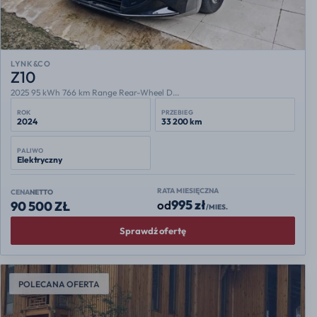
LYNK&CO
Z10
2025 95 kWh 766 km Range Rear-Wheel D...
ROK
PRZEBIEG
2024
33 200 km
PALIWO
Elektryczny
RATA MIESIĘCZNA
CENA
NETTO
995 zł
od
90 500 ZŁ
/MIES.
Sprawdź ofertę
POLECANA OFERTA