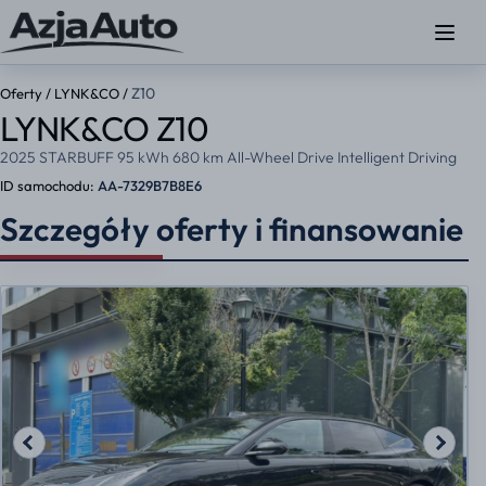
Z10
Oferty
/
LYNK&CO
/
LYNK&CO Z10
2025 STARBUFF 95 kWh 680 km All-Wheel Drive Intelligent Driving
ID samochodu:
AA-7329B7B8E6
Szczegóły oferty i finansowanie