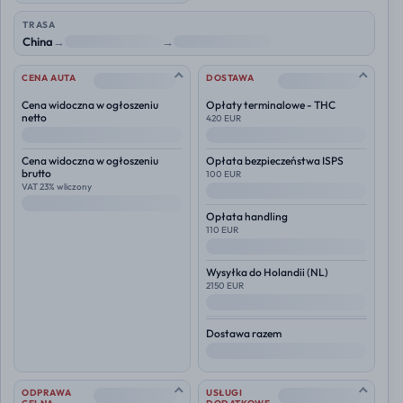
TRASA
China
→
NL
→
Polska
--
--
CENA AUTA
DOSTAWA
Cena widoczna w ogłoszeniu
Opłaty terminalowe - THC
netto
420 EUR
--
--
Cena widoczna w ogłoszeniu
Opłata bezpieczeństwa ISPS
brutto
100 EUR
VAT 23% wliczony
--
--
Opłata handling
110 EUR
--
Wysyłka do
Holandii (NL)
2150 EUR
--
Dostawa razem
--
--
--
ODPRAWA
USŁUGI