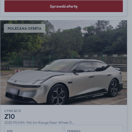
Sprawdź ofertę
POLECANA OFERTA
LYNK&CO
Z10
2025 95 kWh 766 km Range Rear-Wheel D...
ROK
PRZEBIEG