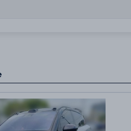
 KOSZTÓW
ametry miesięcznej raty
48
20%
Wpłata początkowa
Wykup końcow
e
mies.
60 mies.
10%
20%
30%
15%