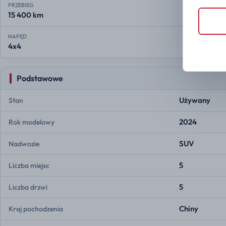
PRZEBIEG
15 400 km
NAPĘD
4x4
Podstawowe
Używany
Stan
2024
Rok modelowy
SUV
Nadwozie
5
Liczba miejsc
5
Liczba drzwi
Chiny
Kraj pochodzenia