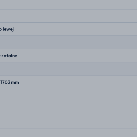
o lewej
 ratalne
× 1703 mm