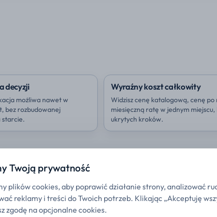
a decyzji
Wyraźny koszt całkowity
kacja możliwa nawet w
Widzisz cenę katalogową, cenę po 
ut, bez rozbudowanej
miesięczną ratę w jednym miejscu,
starcie.
ukrytych kroków.
y Twoją prywatność
 plików cookies, aby poprawić działanie strony, analizować ru
ać reklamy i treści do Twoich potrzeb. Klikając „Akceptuję wsz
z zgodę na opcjonalne cookies.