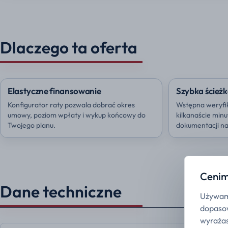
Dlaczego ta oferta
Elastyczne finansowanie
Szybka ścieżk
Konfigurator raty pozwala dobrać okres
Wstępna weryfi
umowy, poziom wpłaty i wykup końcowy do
kilkanaście min
Twojego planu.
dokumentacji na 
Cenim
Dane techniczne
Używamy
dopasow
wyrażas