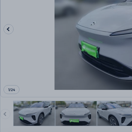
1
/
24