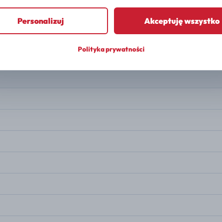
PALIWO
Elektryczny
Personalizuj
Akceptuję wszystko
MOC
490 KM
Polityka prywatności