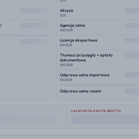
23%
--
--
Akcyza
3,1%
--
--
)
Agencja celna
550 EUR
--
Licencja eksportowa
--
610 EUR
--
Tłumacz przysięgły + opłata
dokumentowa
650 EUR
--
Odprawa celna importowa
510 EUR
--
Odprawa celna razem
CAŁKOWITA KWOTA BRUTTO
--