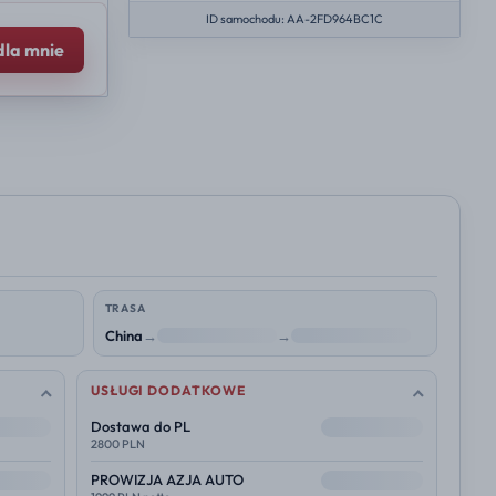
ID samochodu: AA-2FD964BC1C
dla mnie
TRASA
China
→
NL
→
Polska
USŁUGI DODATKOWE
--
Dostawa do PL
2800 PLN
--
PROWIZJA AZJA AUTO