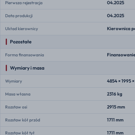
04.2025
Pierwsza rejestracja
04.2025
Data produkcji
Kierownica p
Układ kierownicy
Pozostałe
Finansowanie
Forma finansowania
Wymiary i masa
4854 × 1995 
Wymiary
2316 kg
Masa własna
2915 mm
Rozstaw osi
1711 mm
Rozstaw kół przód
1711 mm
Rozstaw kół tył