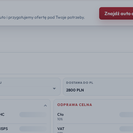
Znajdź auto 
uto i przygotujemy ofertę pod Twoje potrzeby.
U
DOSTAWA DO PL
2800 PLN
ODPRAWA CELNA
--
--
THC
Cło
10%
--
--
 ISPS
VAT