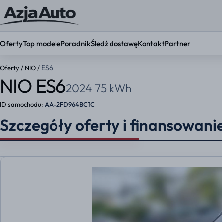
Oferty
Top modele
Poradnik
Śledź dostawę
Kontakt
Partner
ES6
Oferty
/
NIO
/
NIO ES6
2024 75 kWh
KONFIGURATOR
Ustaw par
ID samochodu:
AA-2FD964BC1C
Okres umowy
Szczegóły oferty i finansowani
36 mies.
48 