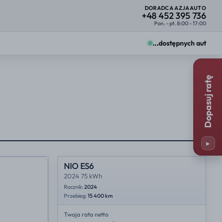
DORADCA AZJAAUTO
+48 452 395 736
Pon. - pt. 8:00 - 17:00
...
dostępnych aut
Zmiany zobaczysz od razu na kartach ofert.
Dopasuj ratę
Firma
Osoba prywatna
25%
23%
y
Miejsce importu
25%
35%
▸
23%
NL
NIO ES6
2024 75 kWh
Rocznik:
2024
Przebieg:
15 400 km
Twoja rata
netto