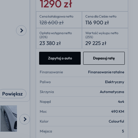
1290 zł
Cena katalogowa netto
Cena dla Ciebie netto
128 600 zł
116 900 zł
Opłata wstępna netto
Wartość wykupu netto
(20%)
(25%)
23 380 zł
29 225 zł
Zapytaj o auto
Dopasuj ratę
Finansowanie
Finansowanie ratalne
Paliwo
Elektryczny
Skrzynia
Automatyczna
Powiększ
Napęd
4x4
Moc
490 KM
Kolor
Colourful
Miejsca
5