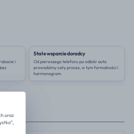
Stałe wsparcie doradcy
rabacie i
Od pierwszego telefonu po odbiór auta
 bez
prowadzimy cały proces, w tym formalności i
harmonogram.
ch oraz
ystko”,