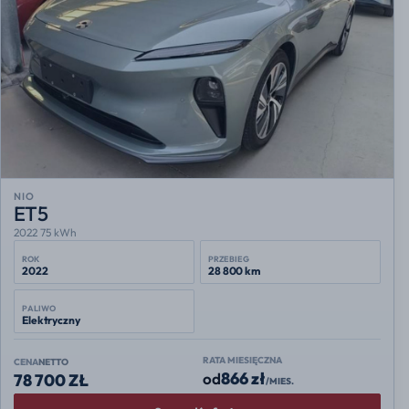
NIO
ET5
2022 75 kWh
ROK
PRZEBIEG
2022
28 800 km
PALIWO
Elektryczny
RATA MIESIĘCZNA
CENA
NETTO
866 zł
od
78 700 ZŁ
/MIES.