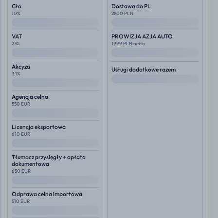
Cło
Dostawa do PL
10%
2800 PLN
--
--
VAT
PROWIZJA AZJA AUTO
23%
1999 PLN netto
--
--
Akcyza
Usługi dodatkowe razem
3,1%
--
--
Agencja celna
550 EUR
--
Licencja eksportowa
610 EUR
--
Tłumacz przysięgły + opłata
dokumentowa
650 EUR
--
Odprawa celna importowa
510 EUR
--