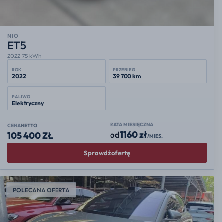
NIO
ET5
2022 75 kWh
ROK
PRZEBIEG
2022
39 700 km
PALIWO
Elektryczny
RATA MIESIĘCZNA
CENA
NETTO
1160 zł
od
105 400 ZŁ
/MIES.
Sprawdź ofertę
POLECANA OFERTA