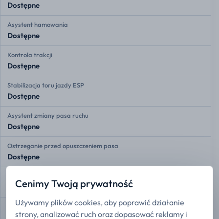
Dostępne
Asystent hamowania
Dostępne
Kontrola trakcji
Dostępne
Stabilizacja toru jazdy ESP
Dostępne
Asystent zmiany pasa ruchu
Dostępne
Ostrzeganie przed opuszczeniem pasa
Dostępne
Adaptacyjny tempomat
Cenimy Twoją prywatność
Dostępne
Używamy plików cookies, aby poprawić działanie
Przednie czujniki radarowe
strony, analizować ruch oraz dopasować reklamy i
Dostępne