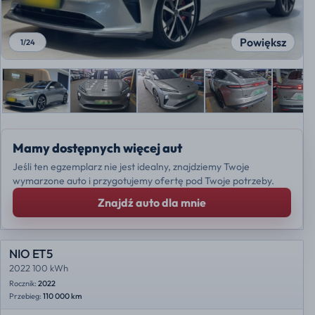
Powiększ
1
/
24
Mamy dostępnych więcej aut
Jeśli ten egzemplarz nie jest idealny, znajdziemy Twoje
wymarzone auto i przygotujemy ofertę pod Twoje potrzeby.
Znajdź auto dla mnie
NIO ET5
2022 100 kWh
Rocznik:
2022
Przebieg:
110 000 km