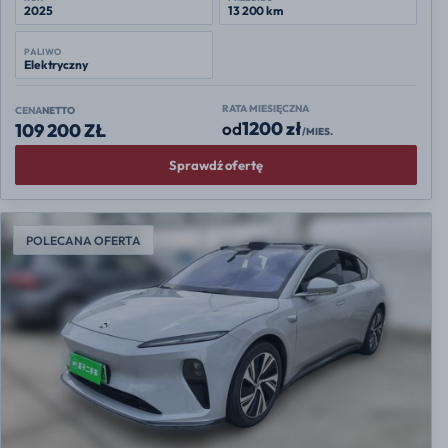
2025
13 200 km
PALIWO
Elektryczny
RATA MIESIĘCZNA
CENA
NETTO
1200 zł
od
109 200 ZŁ
/MIES.
Sprawdź ofertę
POLECANA OFERTA