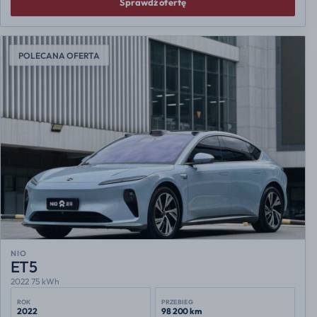
Sprawdź ofertę
POLECANA OFERTA
NIO
ET5
2022 75 kWh
ROK
PRZEBIEG
2022
98 200 km