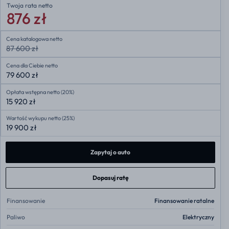
Twoja rata
netto
876 zł
Cena katalogowa netto
87 600 zł
Cena dla Ciebie netto
79 600 zł
Opłata wstępna netto (20%)
15 920 zł
Wartość wykupu netto (25%)
19 900 zł
Zapytaj o auto
Dopasuj ratę
Finansowanie
Finansowanie ratalne
Paliwo
Elektryczny