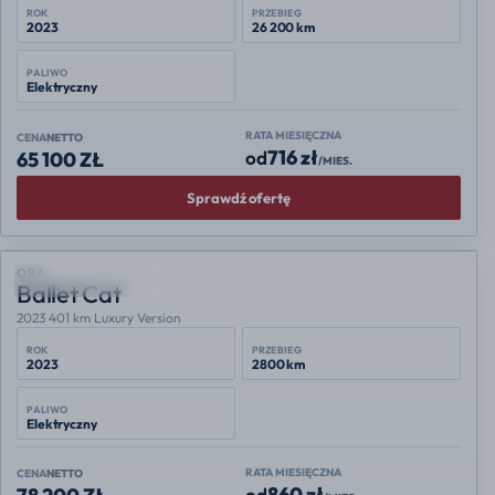
ROK
PRZEBIEG
2023
26 200 km
PALIWO
Elektryczny
RATA MIESIĘCZNA
CENA
NETTO
716 zł
od
65 100 ZŁ
/MIES.
Sprawdź ofertę
POLECANA OFERTA