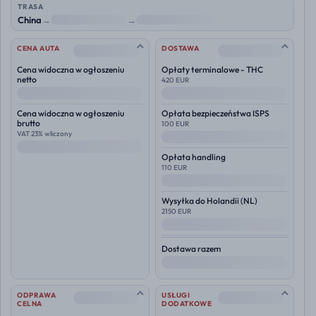
TRASA
China
→
NL
→
Polska
--
--
CENA AUTA
DOSTAWA
Cena widoczna w ogłoszeniu
Opłaty terminalowe - THC
netto
420 EUR
--
--
Cena widoczna w ogłoszeniu
Opłata bezpieczeństwa ISPS
brutto
100 EUR
VAT 23% wliczony
--
--
Opłata handling
110 EUR
--
Wysyłka do
Holandii (NL)
2150 EUR
--
Dostawa razem
--
--
--
ODPRAWA
USŁUGI
CELNA
DODATKOWE