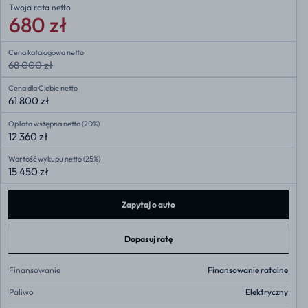
Twoja rata
netto
680 zł
Cena katalogowa netto
68 000 zł
Cena dla Ciebie netto
61 800 zł
Opłata wstępna netto (20%)
12 360 zł
Wartość wykupu netto (25%)
15 450 zł
Zapytaj o auto
Dopasuj ratę
Finansowanie
Finansowanie ratalne
Paliwo
Elektryczny