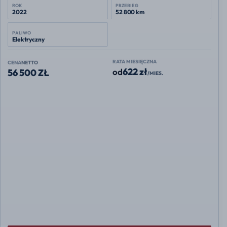
ORA
Ballet Cat
2022 401 km Nutcracker Edition
ROK
PRZEBIEG
2022
52 800 km
PALIWO
Elektryczny
RATA MIESIĘCZNA
CENA
NETTO
622 zł
od
56 500 ZŁ
/MIES.