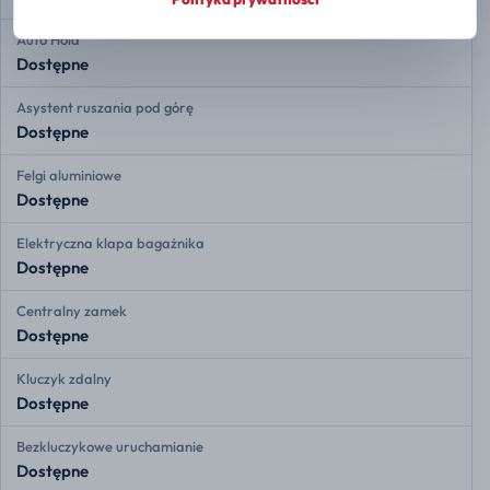
Auto Hold
Dostępne
Asystent ruszania pod górę
Dostępne
Felgi aluminiowe
Dostępne
Elektryczna klapa bagażnika
Dostępne
Centralny zamek
Dostępne
Kluczyk zdalny
Dostępne
Bezkluczykowe uruchamianie
Dostępne