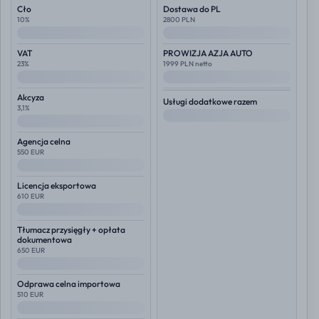
Cło
Dostawa do PL
10%
2800 PLN
--
--
VAT
PROWIZJA AZJA AUTO
23%
1999 PLN netto
--
--
Akcyza
Usługi dodatkowe razem
3,1%
--
--
Agencja celna
550 EUR
--
Licencja eksportowa
610 EUR
--
Tłumacz przysięgły + opłata
dokumentowa
650 EUR
--
Odprawa celna importowa
510 EUR
--