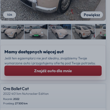
Powiększ
1
/
24
Mamy dostępnych więcej aut
Jeśli ten egzemplarz nie jest idealny, znajdziemy Twoje
wymarzone auto i przygotujemy ofertę pod Twoje potrzeby.
Znajdź auto dla mnie
Ora Ballet Cat
2022 401 km Nutcracker Edition
Rocznik:
2022
Przebieg:
27 500 km