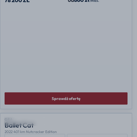
ORA
Ballet Cat
2023 401 km Luxury Version
ROK
PRZEBIEG
2023
2800 km
PALIWO
Elektryczny
RATA MIESIĘCZNA
CENA
NETTO
860 zł
od
78 200 ZŁ
/MIES.
Sprawdź ofertę
POLECANA OFERTA