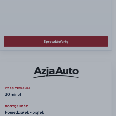
2022
68 700 km
PALIWO
Elektryczny
RATA MIESIĘCZNA
CENA
NETTO
562 zł
od
51 100 ZŁ
/MIES.
Sprawdź ofertę
CZAS TRWANIA
30 minut
DOSTĘPNOŚĆ
Poniedziałek - piątek