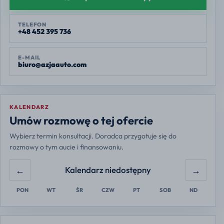
TELEFON
+48 452 395 736
E-MAIL
biuro@azjaauto.com
KALENDARZ
Europe/Warsaw
Umów rozmowę o tej ofercie
Wybierz termin konsultacji. Doradca przygotuje się do
rozmowy o tym aucie i finansowaniu.
←
→
Kalendarz niedostępny
PON
WT
ŚR
CZW
PT
SOB
ND