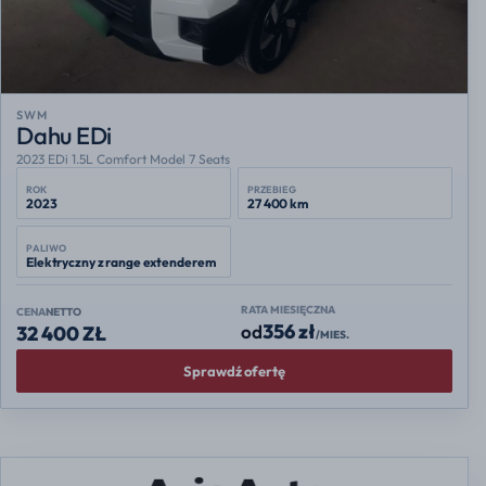
SWM
Dahu EDi
2023 EDi 1.5L Comfort Model 7 Seats
ROK
PRZEBIEG
2023
27 400 km
PALIWO
Elektryczny z range extenderem
RATA MIESIĘCZNA
CENA
NETTO
356 zł
od
32 400 ZŁ
/MIES.
Sprawdź ofertę