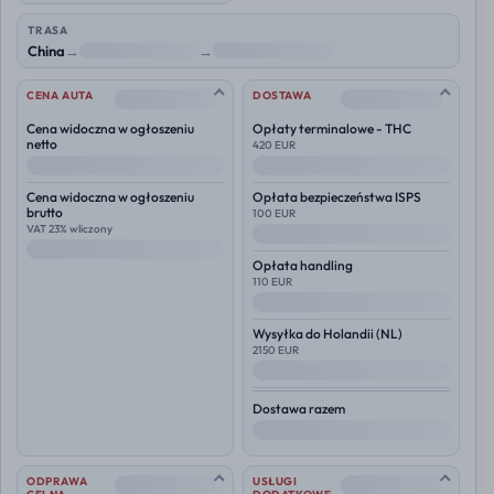
TRASA
China
→
NL
→
Polska
--
--
CENA AUTA
DOSTAWA
Cena widoczna w ogłoszeniu
Opłaty terminalowe - THC
netto
420 EUR
--
--
Cena widoczna w ogłoszeniu
Opłata bezpieczeństwa ISPS
brutto
100 EUR
VAT 23% wliczony
--
--
Opłata handling
110 EUR
--
Wysyłka do
Holandii (NL)
2150 EUR
--
Dostawa razem
--
--
--
ODPRAWA
USŁUGI