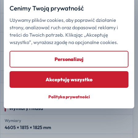
4
Cenimy Twoją prywatność
Zawory na cylinder
Używamy plików cookies, aby poprawić działanie
4
strony, analizować ruch oraz dopasować reklamy i
treści do Twoich potrzeb. Klikając „Akceptuję
Rozrząd
wszystko”, wyrażasz zgodę na opcjonalne cookies.
DOHC
Zużycie paliwa WLTC
Personalizuj
2,06 l/100 km
Pozostałe
Akceptuję wszystko
Forma finansowania
Finansowanie ratalne
Polityka prywatności
Wymiary i masa
Wymiary
4605 × 1815 × 1825 mm