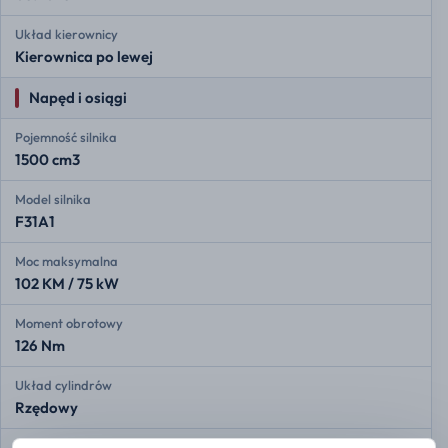
Układ kierownicy
Kierownica po lewej
Napęd i osiągi
Pojemność silnika
1500 cm3
Model silnika
F31A1
Moc maksymalna
102 KM / 75 kW
Moment obrotowy
126 Nm
Układ cylindrów
Rzędowy
Liczba cylindrów