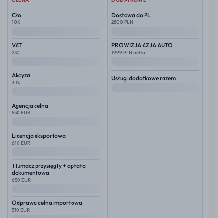
CELNA
DODATKOWE
Cło
Dostawa do PL
10%
2800 PLN
--
--
VAT
PROWIZJA AZJA AUTO
23%
1999 PLN netto
--
--
Akcyza
Usługi dodatkowe razem
3,1%
--
--
Agencja celna
550 EUR
--
Licencja eksportowa
610 EUR
--
Tłumacz przysięgły + opłata
dokumentowa
650 EUR
--
Odprawa celna importowa
510 EUR