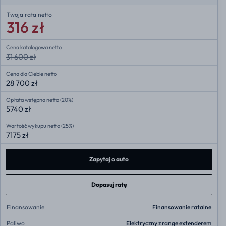
Twoja rata
netto
316 zł
Cena katalogowa netto
31 600 zł
Cena dla Ciebie netto
28 700 zł
Opłata wstępna netto (20%)
5740 zł
Wartość wykupu netto (25%)
7175 zł
Zapytaj o auto
Dopasuj ratę
Finansowanie
Finansowanie ratalne
Paliwo
Elektryczny z range extenderem