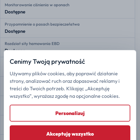
Monitorowanie ciśnienia w oponach
Dostępne
Przypomnienie o pasach bezpieczeństwa
Dostępne
Rozdział siły hamowania EBD
Dostępne
Cenimy Twoją prywatność
Asystent hamowania
Dostępne
Używamy plików cookies, aby poprawić działanie
strony, analizować ruch oraz dopasować reklamy i
Kontrola trakcji
treści do Twoich potrzeb. Klikając „Akceptuję
Dostępne
wszystko”, wyrażasz zgodę na opcjonalne cookies.
Stabilizacja toru jazdy ESP
Dostępne
Personalizuj
Asystent zmiany pasa ruchu
Dostępne
Akceptuję wszystko