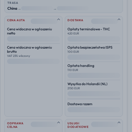
TRASA
China
→
NL
→
Polska
--
--
CENA AUTA
DOSTAWA
Cena widoczna w ogłoszeniu
Opłaty terminalowe - THC
netto
420 EUR
--
--
Cena widoczna w ogłoszeniu
Opłata bezpieczeństwa ISPS
brutto
100 EUR
VAT 23% wliczony
--
--
Opłata handling
110 EUR
--
Wysyłka do
Holandii (NL)
2150 EUR
--
Dostawa razem
--
--
--
ODPRAWA
USŁUGI
CELNA
DODATKOWE