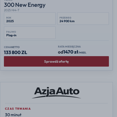
300 New Energy
2025 Hi4-T
ROK
PRZEBIEG
2025
24 900 km
PALIWO
Plug-in
RATA MIESIĘCZNA
CENA
NETTO
1470 zł
od
133 800 ZŁ
/MIES.
Sprawdź ofertę
CZAS TRWANIA
30 minut