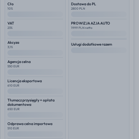
Cło
Dostawa do PL
10%
2800 PLN
--
--
VAT
PROWIZJA AZJA AUTO
23%
1999 PLN netto
--
--
Akcyza
Usługi dodatkowe razem
3,1%
--
--
Agencja celna
550 EUR
--
Licencja eksportowa
610 EUR
--
Tłumacz przysięgły + opłata
dokumentowa
650 EUR
--
Odprawa celna importowa
510 EUR
--