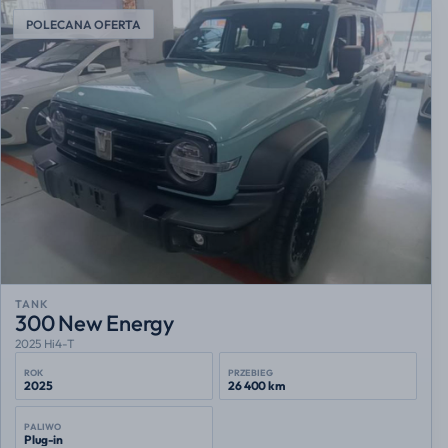
POLECANA OFERTA
TANK
300 New Energy
2025 Hi4-T
ROK
PRZEBIEG
2025
26 400 km
PALIWO
Plug-in