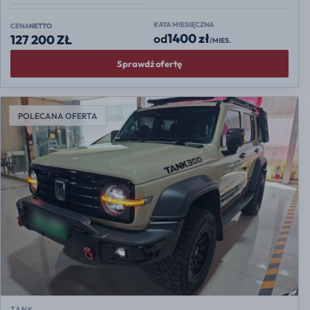
RATA MIESIĘCZNA
CENA
NETTO
1400 zł
od
127 200 ZŁ
/MIES.
Sprawdź ofertę
POLECANA OFERTA
TANK