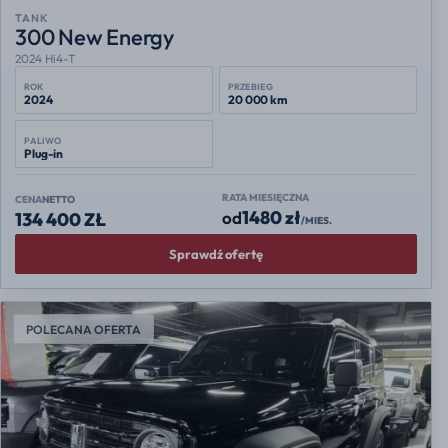
TANK
300 New Energy
2024 Hi4-T
ROK
PRZEBIEG
2024
20 000 km
PALIWO
Plug-in
RATA MIESIĘCZNA
CENA
NETTO
1480 zł
od
134 400 ZŁ
/MIES.
Sprawdź ofertę
POLECANA OFERTA