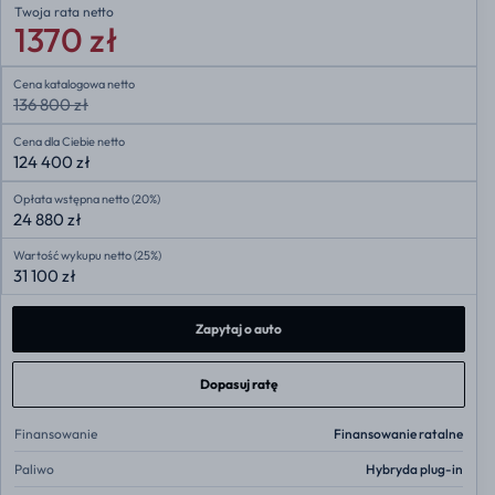
Twoja rata
netto
1370 zł
Cena katalogowa netto
136 800 zł
Cena dla Ciebie netto
124 400 zł
Opłata wstępna netto (20%)
24 880 zł
Wartość wykupu netto (25%)
31 100 zł
Zapytaj o auto
Dopasuj ratę
Finansowanie
Finansowanie ratalne
Paliwo
Hybryda plug-in