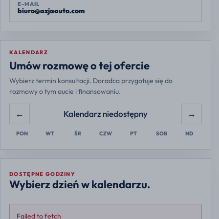
E-MAIL
biuro@azjaauto.com
KALENDARZ
Europe/Warsaw
Umów rozmowę o tej ofercie
Wybierz termin konsultacji. Doradca przygotuje się do
rozmowy o tym aucie i finansowaniu.
←
→
Kalendarz niedostępny
PON
WT
ŚR
CZW
PT
SOB
ND
DOSTĘPNE GODZINY
Wybierz dzień w kalendarzu.
Failed to fetch