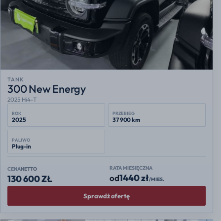
TANK
300 New Energy
2025 Hi4-T
ROK
PRZEBIEG
2025
37 900 km
PALIWO
Plug-in
RATA MIESIĘCZNA
CENA
NETTO
1440 zł
od
130 600 ZŁ
/MIES.
Sprawdź ofertę