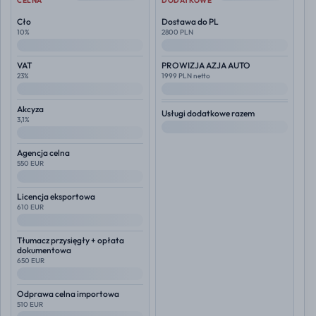
CELNA
DODATKOWE
Cło
Dostawa do PL
10%
2800 PLN
--
--
VAT
PROWIZJA AZJA AUTO
23%
1999 PLN netto
--
--
Akcyza
Usługi dodatkowe razem
3,1%
--
--
Agencja celna
550 EUR
--
Licencja eksportowa
610 EUR
--
Tłumacz przysięgły + opłata
dokumentowa
650 EUR
--
Odprawa celna importowa
510 EUR