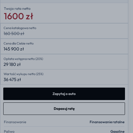
Twoja rata
netto
1600 zł
Cena katalogowa netto
160 500 zł
Cena dla Ciebie netto
145 900 zł
Opłata wstępna netto (20%)
29 180 zł
Wartość wykupu netto (25%)
36 475 zł
Zapytaj o auto
Dopasuj ratę
Finansowanie
Finansowanie ratalne
Paliwo
Gasoline