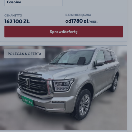
Gasoline
RATA MIESIĘCZNA
CENA
NETTO
1780 zł
od
162 100 ZŁ
/MIES.
Sprawdź ofertę
POLECANA OFERTA