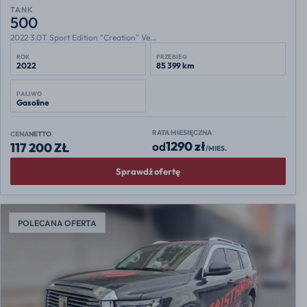
TANK
500
2022 3.0T Sport Edition "Creation" Ve...
ROK
PRZEBIEG
2022
85 399 km
PALIWO
Gasoline
RATA MIESIĘCZNA
CENA
NETTO
1290 zł
od
117 200 ZŁ
/MIES.
Sprawdź ofertę
POLECANA OFERTA