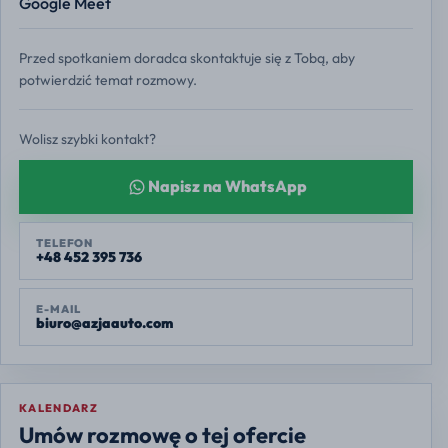
Google Meet
Przed spotkaniem doradca skontaktuje się z Tobą, aby
potwierdzić temat rozmowy.
Wolisz szybki kontakt?
Napisz na WhatsApp
TELEFON
+48 452 395 736
E-MAIL
biuro@azjaauto.com
KALENDARZ
Europe/Warsaw
Umów rozmowę o tej ofercie