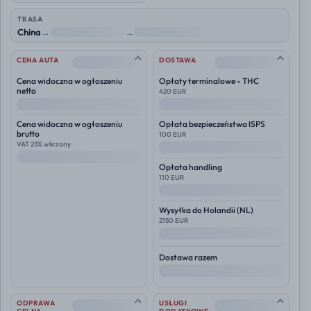
TRASA
China
→
NL
→
Polska
--
--
CENA AUTA
DOSTAWA
Cena widoczna w ogłoszeniu
Opłaty terminalowe - THC
netto
420 EUR
--
--
Cena widoczna w ogłoszeniu
Opłata bezpieczeństwa ISPS
brutto
100 EUR
VAT 23% wliczony
--
--
Opłata handling
110 EUR
--
Wysyłka do
Holandii (NL)
2150 EUR
--
Dostawa razem
--
--
--
ODPRAWA
USŁUGI