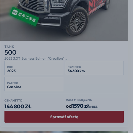
TANK
500
2023 3.0T Business Edition "Creation"...
ROK
PRZEBIEG
2023
54 600 km
PALIWO
Gasoline
RATA MIESIĘCZNA
CENA
NETTO
1590 zł
od
144 800 ZŁ
/MIES.
Sprawdź ofertę