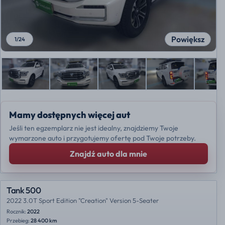
Powiększ
1
/
24
Mamy dostępnych więcej aut
Jeśli ten egzemplarz nie jest idealny, znajdziemy Twoje
wymarzone auto i przygotujemy ofertę pod Twoje potrzeby.
Znajdź auto dla mnie
Tank 500
2022 3.0T Sport Edition "Creation" Version 5-Seater
Rocznik:
2022
Przebieg:
28 400 km