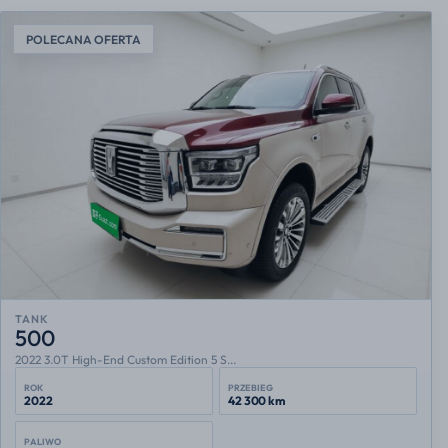
POLECANA OFERTA
TANK
500
2022 3.0T High-End Custom Edition 5 S...
ROK
PRZEBIEG
2022
42 300 km
PALIWO