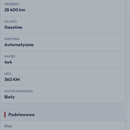
PRZEBIEG
28 400 km
PALIWO
Gasoline
SKRZYNIA
Automatyczna
NAPĘD
4x4
MOC
360 KM
KOLOR NADWOZIA
Biały
Podstawowe
Stan