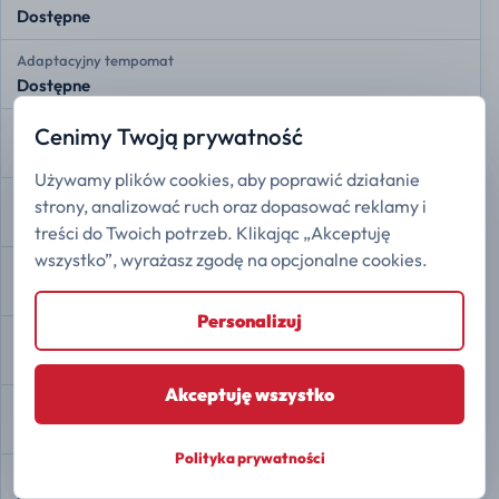
Dostępne
Adaptacyjny tempomat
Dostępne
Przednie czujniki radarowe
Cenimy Twoją prywatność
Dostępne
Używamy plików cookies, aby poprawić działanie
Tylne czujniki radarowe
strony, analizować ruch oraz dopasować reklamy i
Dostępne
treści do Twoich potrzeb. Klikając „Akceptuję
wszystko”, wyrażasz zgodę na opcjonalne cookies.
Kamera 360
Dostępne
Personalizuj
Asystent zjazdu ze wzniesienia
Dostępne
Akceptuję wszystko
Automatyczne parkowanie
Dostępne
Polityka prywatności
Auto Hold