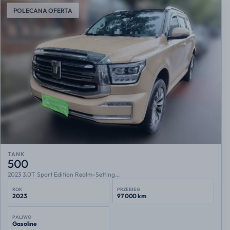
POLECANA OFERTA
TANK
500
2023 3.0T Sport Edition Realm-Setting...
ROK
PRZEBIEG
2023
97 000 km
PALIWO
Gasoline