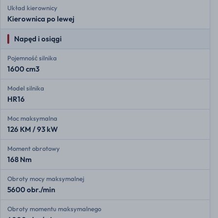
Układ kierownicy
Kierownica po lewej
Napęd i osiągi
Pojemność silnika
1600 cm3
Model silnika
HR16
Moc maksymalna
126 KM / 93 kW
Moment obrotowy
168 Nm
Obroty mocy maksymalnej
5600 obr./min
Obroty momentu maksymalnego