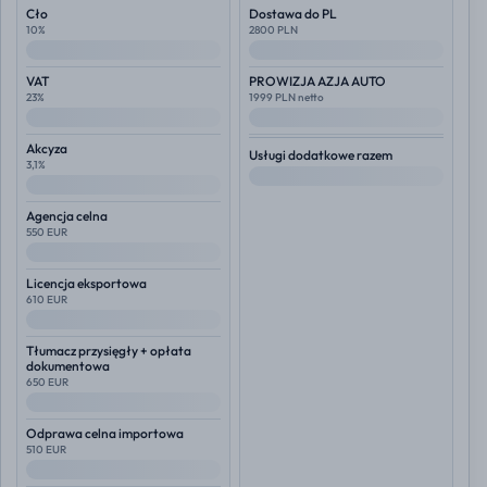
Cło
Dostawa do PL
10%
2800 PLN
--
--
VAT
PROWIZJA AZJA AUTO
23%
1999 PLN netto
--
--
Akcyza
Usługi dodatkowe razem
3,1%
--
--
Agencja celna
550 EUR
--
Licencja eksportowa
610 EUR
--
Tłumacz przysięgły + opłata
dokumentowa
650 EUR
--
Odprawa celna importowa
510 EUR
--