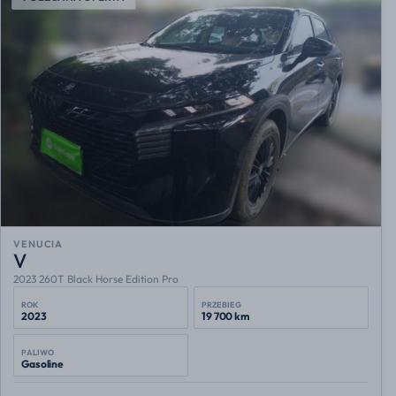
VENUCIA
V
2023 260T Black Horse Edition Pro
ROK
PRZEBIEG
2023
19 700 km
PALIWO
Gasoline