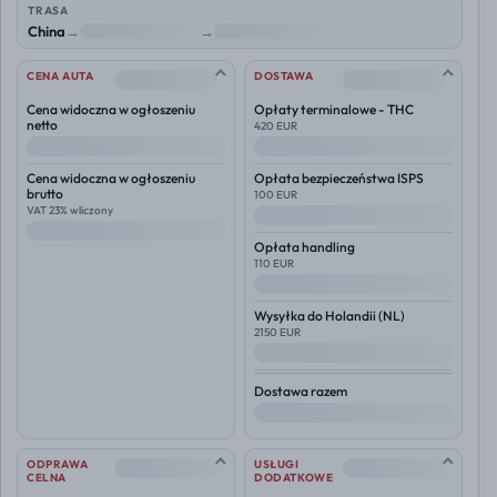
TRASA
China
→
NL
→
Polska
--
--
CENA AUTA
DOSTAWA
Cena widoczna w ogłoszeniu
Opłaty terminalowe - THC
netto
420 EUR
--
--
Cena widoczna w ogłoszeniu
Opłata bezpieczeństwa ISPS
brutto
100 EUR
VAT 23% wliczony
--
--
Opłata handling
110 EUR
--
Wysyłka do
Holandii (NL)
2150 EUR
--
Dostawa razem
--
--
--
ODPRAWA
USŁUGI
CELNA
DODATKOWE