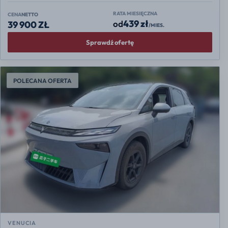
RATA MIESIĘCZNA
CENA
NETTO
439 zł
od
39 900 ZŁ
/MIES.
Sprawdź ofertę
POLECANA OFERTA
VENUCIA