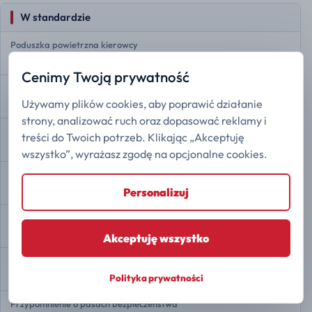
W standardzie
Poduszka powietrzna kierowcy
Dostępne
Cenimy Twoją prywatność
Poduszka powietrzna pasażera
Używamy plików cookies, aby poprawić działanie
Dostępne
strony, analizować ruch oraz dopasować reklamy i
Przednie poduszki boczne
treści do Twoich potrzeb. Klikając „Akceptuję
Dostępne
wszystko”, wyrażasz zgodę na opcjonalne cookies.
Przednie kurtyny powietrzne
Dostępne
Personalizuj
Tylne kurtyny powietrzne
Dostępne
Akceptuję wszystko
Monitorowanie ciśnienia w oponach
Dostępne
Polityka prywatności
Przypomnienie o pasach bezpieczeństwa