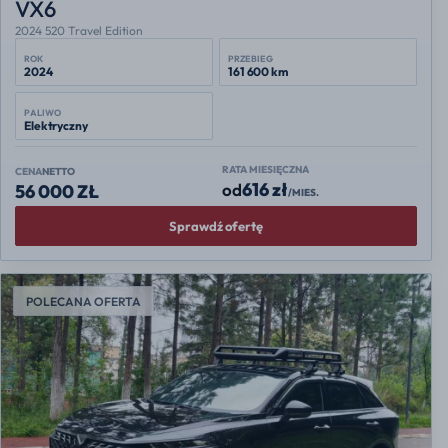
VX6
2024 520 Travel Edition
ROK
PRZEBIEG
2024
161 600 km
PALIWO
Elektryczny
RATA MIESIĘCZNA
CENA
NETTO
616 zł
od
56 000 ZŁ
/MIES.
Sprawdź ofertę
POLECANA OFERTA