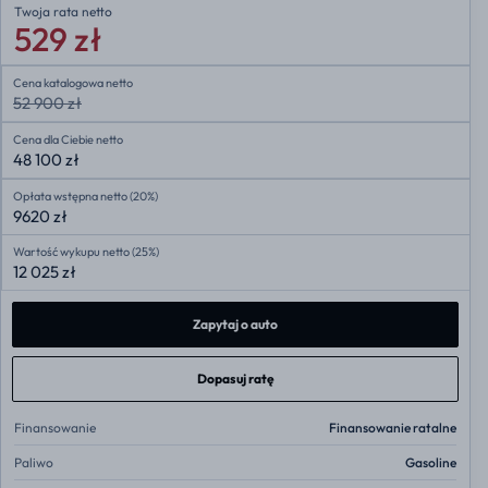
Twoja rata
netto
529 zł
Cena katalogowa netto
52 900 zł
Cena dla Ciebie netto
48 100 zł
Opłata wstępna netto (20%)
9620 zł
Wartość wykupu netto (25%)
12 025 zł
Zapytaj o auto
Dopasuj ratę
Finansowanie
Finansowanie ratalne
Paliwo
Gasoline