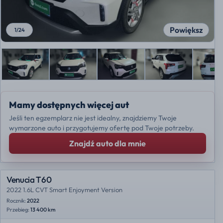
Powiększ
1
/
24
Mamy dostępnych więcej aut
Jeśli ten egzemplarz nie jest idealny, znajdziemy Twoje
wymarzone auto i przygotujemy ofertę pod Twoje potrzeby.
Znajdź auto dla mnie
Venucia T60
2022 1.6L CVT Smart Enjoyment Version
Rocznik:
2022
Przebieg:
13 400 km