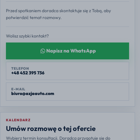
Przed spotkaniem doradca skontaktuje się z Tobą, aby
potwierdzić temat rozmowy.
Wolisz szybki kontakt?
Napisz na WhatsApp
TELEFON
+48 452 395 736
E-MAIL
biuro@azjaauto.com
KALENDARZ
Europe/Warsaw
Umów rozmowę o tej ofercie
Wybierz termin konsultacji. Doradca przygotuje się do