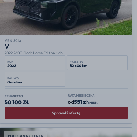
VENUCIA
V
2022 260T Black Horse Edition · Idol
ROK
PRZEBIEG
2022
52 600 km
PALIWO
Gasoline
RATA MIESIĘCZNA
CENA
NETTO
551 zł
od
50 100 ZŁ
/MIES.
Sprawdź ofertę
POLECANA OFERTA