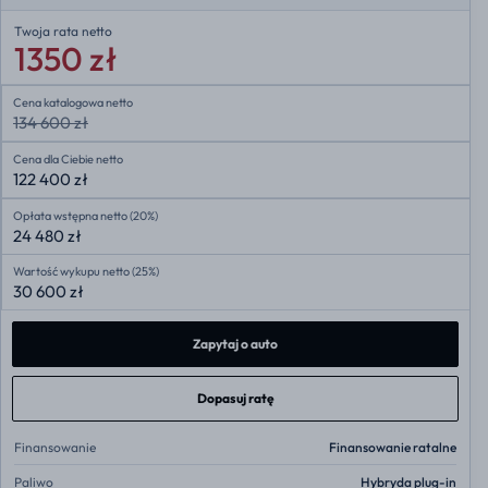
Twoja rata
netto
1350 zł
Cena katalogowa netto
134 600 zł
Cena dla Ciebie netto
122 400 zł
Opłata wstępna netto (20%)
24 480 zł
Wartość wykupu netto (25%)
30 600 zł
Zapytaj o auto
Dopasuj ratę
Finansowanie
Finansowanie ratalne
Paliwo
Hybryda plug-in