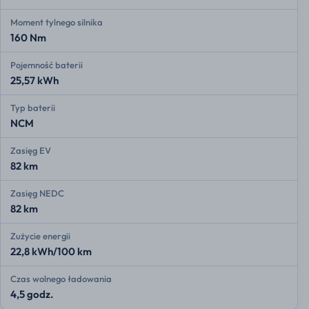
Moment tylnego silnika
160 Nm
Pojemność baterii
25,57 kWh
Typ baterii
NCM
Zasięg EV
82 km
Zasięg NEDC
82 km
Zużycie energii
22,8 kWh/100 km
Czas wolnego ładowania
4,5 godz.