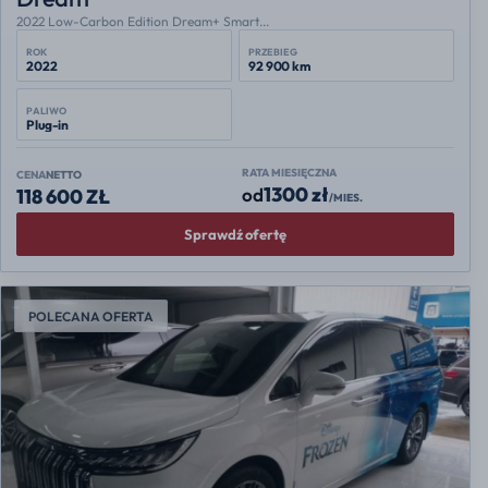
2022 Low-Carbon Edition Dream+ Smart...
ROK
PRZEBIEG
2022
92 900 km
PALIWO
Plug-in
RATA MIESIĘCZNA
CENA
NETTO
1300 zł
od
118 600 ZŁ
/MIES.
Sprawdź ofertę
POLECANA OFERTA