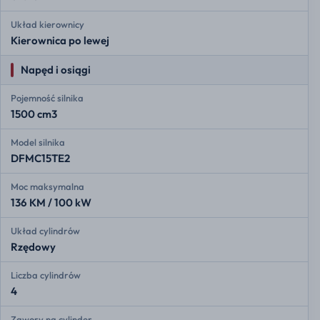
Układ kierownicy
Kierownica po lewej
Napęd i osiągi
Pojemność silnika
1500 cm3
Model silnika
DFMC15TE2
Moc maksymalna
136 KM / 100 kW
Układ cylindrów
Rzędowy
Liczba cylindrów
4
Zawory na cylinder