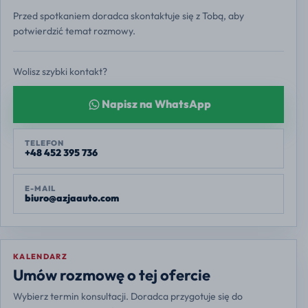
Przed spotkaniem doradca skontaktuje się z Tobą, aby
potwierdzić temat rozmowy.
Wolisz szybki kontakt?
Napisz na WhatsApp
TELEFON
+48 452 395 736
E-MAIL
biuro@azjaauto.com
KALENDARZ
Europe/Warsaw
Umów rozmowę o tej ofercie
Wybierz termin konsultacji. Doradca przygotuje się do