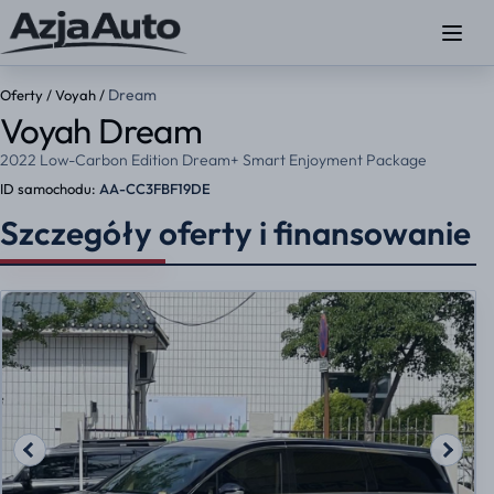
Dream
Oferty
/
Voyah
/
Voyah Dream
2022 Low-Carbon Edition Dream+ Smart Enjoyment Package
ID samochodu:
AA-CC3FBF19DE
Szczegóły oferty i finansowanie