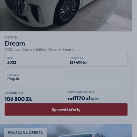
VOYAH
Dream
2022 Low-Carbon Edition Dream+ Smart...
ROK
PRZEBIEG
2022
127 400 km
PALIWO
Plug-in
RATA MIESIĘCZNA
CENA
NETTO
1170 zł
od
106 800 ZŁ
/MIES.
Sprawdź ofertę
POLECANA OFERTA