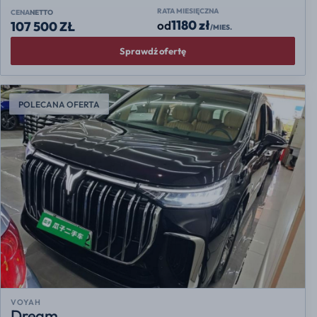
RATA MIESIĘCZNA
CENA
NETTO
1180 zł
od
107 500 ZŁ
/MIES.
Sprawdź ofertę
POLECANA OFERTA
VOYAH
Dream