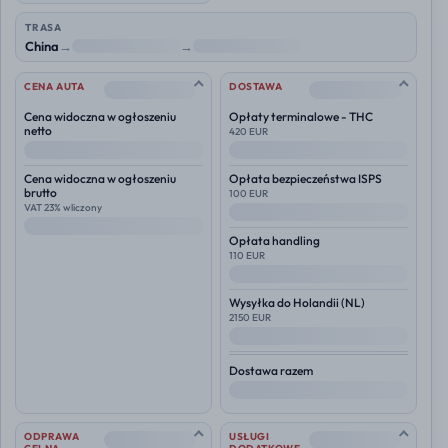
TRASA
China
→
NL
→
Polska
--
--
CENA AUTA
DOSTAWA
Cena widoczna w ogłoszeniu
Opłaty terminalowe - THC
netto
420 EUR
--
--
Cena widoczna w ogłoszeniu
Opłata bezpieczeństwa ISPS
brutto
100 EUR
VAT 23% wliczony
--
--
Opłata handling
110 EUR
--
Wysyłka do
Holandii (NL)
2150 EUR
--
Dostawa razem
--
--
--
ODPRAWA
USŁUGI