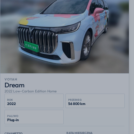
VOYAH
Dream
2022 Low-Carbon Edition Home
ROK
PRZEBIEG
2022
56 800 km
PALIWO
Plug-in
RATA MIESIĘCZNA
CENA
NETTO