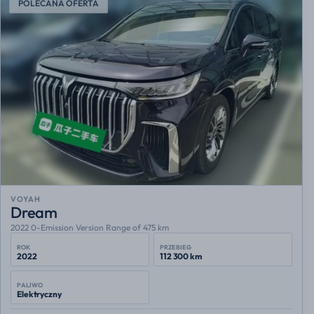
POLECANA OFERTA
VOYAH
Dream
2022 0-Emission Version Range of 475 km
ROK
PRZEBIEG
2022
112 300 km
PALIWO
Elektryczny