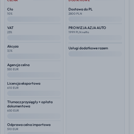
CELNA
DODATKOWE
Cło
Dostawa do PL
10%
2800 PLN
--
--
VAT
PROWIZJA AZJA AUTO
23%
1999 PLN netto
--
--
Akcyza
Usługi dodatkowe razem
3,1%
--
--
Agencja celna
550 EUR
--
Licencja eksportowa
610 EUR
--
Tłumacz przysięgły + opłata
dokumentowa
650 EUR
--
Odprawa celna importowa
510 EUR