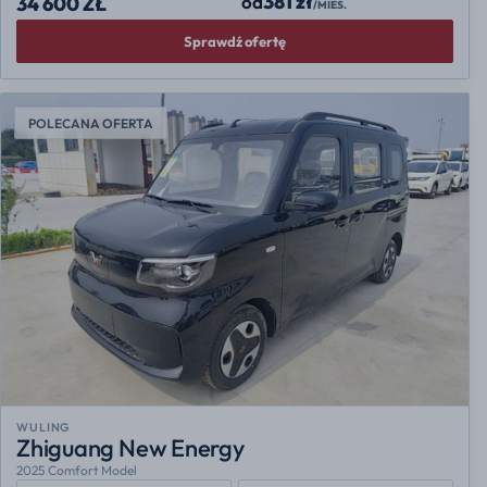
381 zł
od
34 600 ZŁ
/MIES.
Sprawdź ofertę
POLECANA OFERTA
WULING
Zhiguang New Energy
2025 Comfort Model