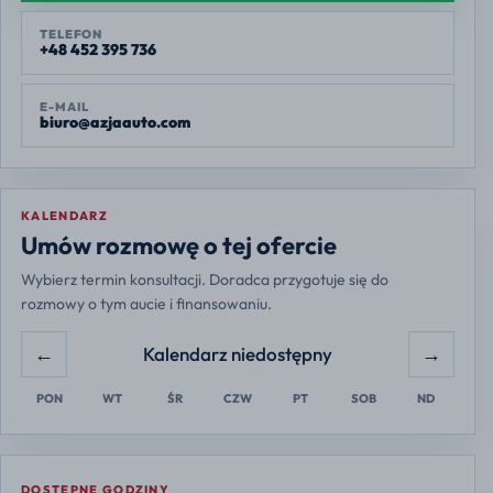
TELEFON
+48 452 395 736
E-MAIL
biuro@azjaauto.com
KALENDARZ
Europe/Warsaw
Umów rozmowę o tej ofercie
Wybierz termin konsultacji. Doradca przygotuje się do
rozmowy o tym aucie i finansowaniu.
←
→
Kalendarz niedostępny
PON
WT
ŚR
CZW
PT
SOB
ND
DOSTĘPNE GODZINY