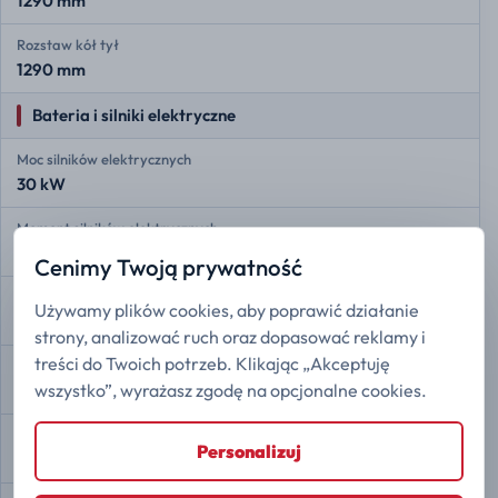
1290 mm
Rozstaw kół tył
1290 mm
Bateria i silniki elektryczne
Moc silników elektrycznych
30 kW
Moment silników elektrycznych
85 Nm
Cenimy Twoją prywatność
Moc tylnego silnika
Używamy plików cookies, aby poprawić działanie
30 kW
strony, analizować ruch oraz dopasować reklamy i
treści do Twoich potrzeb. Klikając „Akceptuję
Moment tylnego silnika
wszystko”, wyrażasz zgodę na opcjonalne cookies.
30 Nm
Pojemność baterii
Personalizuj
17,7 kWh