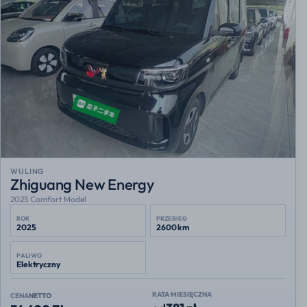
WULING
Zhiguang New Energy
2025 Comfort Model
ROK
PRZEBIEG
2025
2600 km
PALIWO
Elektryczny
RATA MIESIĘCZNA
CENA
NETTO