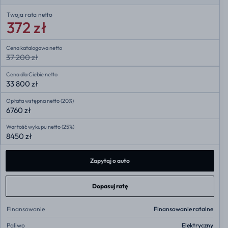
Twoja rata
netto
372 zł
Cena katalogowa netto
37 200 zł
Cena dla Ciebie netto
33 800 zł
Opłata wstępna netto (20%)
6760 zł
Wartość wykupu netto (25%)
8450 zł
Zapytaj o auto
Dopasuj ratę
Finansowanie
Finansowanie ratalne
Paliwo
Elektryczny