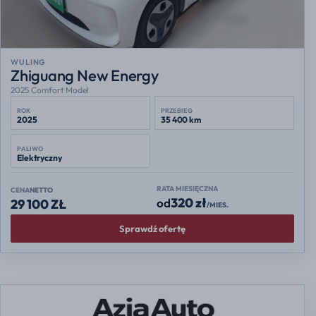
WULING
Zhiguang New Energy
2025 Comfort Model
ROK
PRZEBIEG
2025
35 400 km
PALIWO
Elektryczny
RATA MIESIĘCZNA
CENA
NETTO
320 zł
od
29 100 ZŁ
/MIES.
Sprawdź ofertę