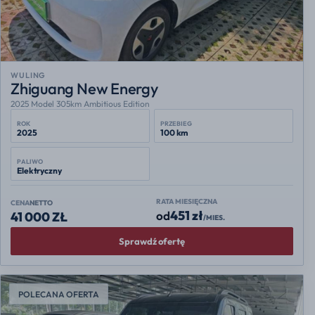
WULING
Zhiguang New Energy
2025 Model 305km Ambitious Edition
ROK
PRZEBIEG
2025
100 km
PALIWO
Elektryczny
RATA MIESIĘCZNA
CENA
NETTO
451 zł
od
41 000 ZŁ
/MIES.
Sprawdź ofertę
POLECANA OFERTA