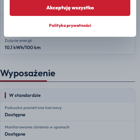
Typ baterii
Akceptuję wszystko
LFP
Zasięg
Polityka prywatności
201 km
Zużycie energii
10,1 kWh/100 km
Wyposażenie
W standardzie
Poduszka powietrzna kierowcy
Dostępne
Monitorowanie ciśnienia w oponach
Dostępne