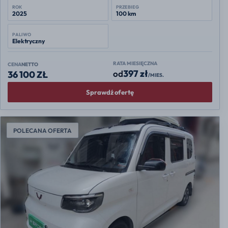
ROK
PRZEBIEG
2025
100 km
PALIWO
Elektryczny
RATA MIESIĘCZNA
CENA
NETTO
397 zł
od
36 100 ZŁ
/MIES.
Sprawdź ofertę
POLECANA OFERTA