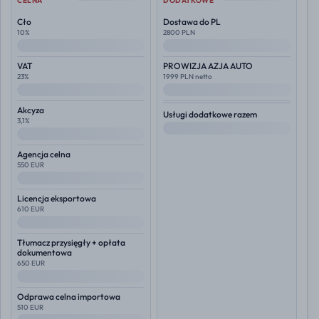
CELNA
DODATKOWE
Cło
Dostawa do PL
10%
2800 PLN
--
--
VAT
PROWIZJA AZJA AUTO
23%
1999 PLN netto
--
--
Akcyza
Usługi dodatkowe razem
3,1%
--
--
Agencja celna
550 EUR
--
Licencja eksportowa
610 EUR
--
Tłumacz przysięgły + opłata
dokumentowa
650 EUR
--
Odprawa celna importowa
510 EUR