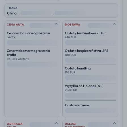
TRASA
China
→
NL
→
Polska
--
--
CENA AUTA
DOSTAWA
Cena widoczna w ogłoszeniu
Opłaty terminalowe - THC
netto
420 EUR
--
--
Cena widoczna w ogłoszeniu
Opłata bezpieczeństwa ISPS
brutto
100 EUR
VAT 23% wliczony
--
--
Opłata handling
110 EUR
--
Wysyłka do
Holandii (NL)
2150 EUR
--
Dostawa razem
--
--
--
ODPRAWA
USŁUGI