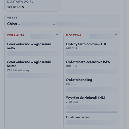
DOSTAWA DO PL
2800 PLN
TRASA
China
→
NL
→
Polska
--
--
CENA AUTA
DOSTAWA
Cena widoczna w ogłoszeniu
Opłaty terminalowe - THC
netto
420 EUR
--
--
Cena widoczna w ogłoszeniu
Opłata bezpieczeństwa ISPS
brutto
100 EUR
VAT 23% wliczony
--
--
Opłata handling
110 EUR
--
Wysyłka do
Holandii (NL)
2150 EUR
--
Dostawa razem
--