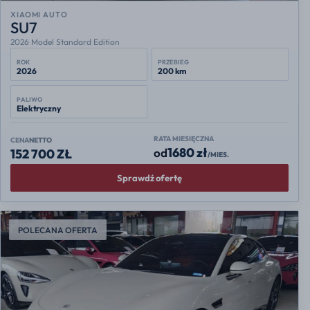
XIAOMI AUTO
SU7
2026 Model Standard Edition
ROK
PRZEBIEG
2026
200 km
PALIWO
Elektryczny
RATA MIESIĘCZNA
CENA
NETTO
1680 zł
od
152 700 ZŁ
/MIES.
Sprawdź ofertę
POLECANA OFERTA