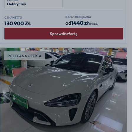
PALIWO
Elektryczny
RATA MIESIĘCZNA
CENA
NETTO
1440 zł
od
130 900 ZŁ
/MIES.
Sprawdź ofertę
POLECANA OFERTA