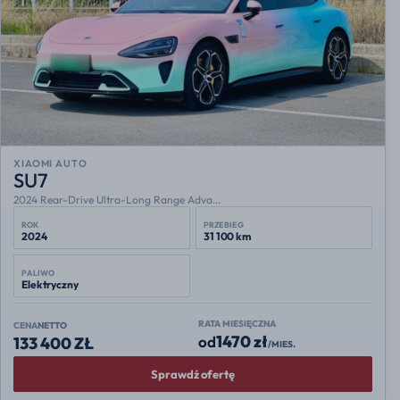
XIAOMI AUTO
SU7
2024 Rear-Drive Ultra-Long Range Adva...
ROK
PRZEBIEG
2024
31 100 km
PALIWO
Elektryczny
RATA MIESIĘCZNA
CENA
NETTO
1470 zł
od
133 400 ZŁ
/MIES.
Sprawdź ofertę