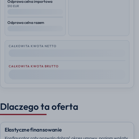
Odprawa celna importowa
510 EUR
--
Odprawa celna razem
--
CAŁKOWITA KWOTA NETTO
--
CAŁKOWITA KWOTA BRUTTO
--
Dlaczego ta oferta
Elastyczne finansowanie
Konfigurator raty pozwala dobrać okres umowy, poziom wpłaty