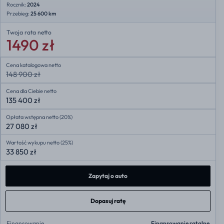
Rocznik:
2024
Przebieg:
25 600 km
Twoja rata
netto
1490 zł
Cena katalogowa netto
148 900 zł
Cena dla Ciebie netto
135 400 zł
Opłata wstępna netto (20%)
27 080 zł
Wartość wykupu netto (25%)
33 850 zł
Zapytaj o auto
Dopasuj ratę
Finansowanie
Finansowanie ratalne