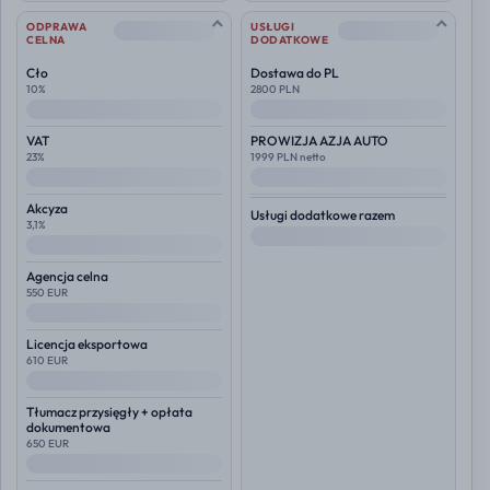
--
--
ODPRAWA
USŁUGI
CELNA
DODATKOWE
Cło
Dostawa do PL
10%
2800 PLN
--
--
VAT
PROWIZJA AZJA AUTO
23%
1999 PLN netto
--
--
Akcyza
Usługi dodatkowe razem
3,1%
--
--
Agencja celna
550 EUR
--
Licencja eksportowa
610 EUR
--
Tłumacz przysięgły + opłata
dokumentowa
650 EUR
--