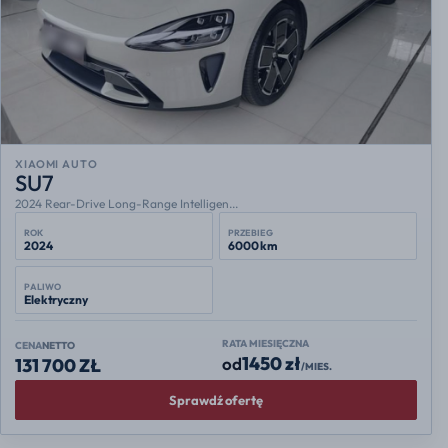
XIAOMI AUTO
SU7
2024 Rear-Drive Long-Range Intelligen...
ROK
PRZEBIEG
2024
6000 km
PALIWO
Elektryczny
RATA MIESIĘCZNA
CENA
NETTO
1450 zł
od
131 700 ZŁ
/MIES.
Sprawdź ofertę