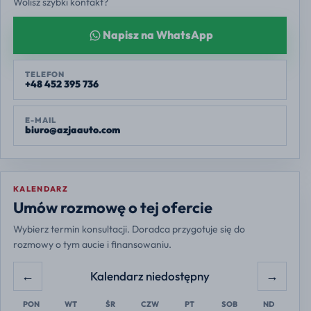
Wolisz szybki kontakt?
Napisz na WhatsApp
TELEFON
+48 452 395 736
E-MAIL
biuro@azjaauto.com
KALENDARZ
Europe/Warsaw
Umów rozmowę o tej ofercie
Wybierz termin konsultacji. Doradca przygotuje się do
rozmowy o tym aucie i finansowaniu.
←
→
Kalendarz niedostępny
PON
WT
ŚR
CZW
PT
SOB
ND