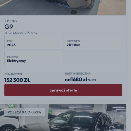
XPENG
G9
2026 Model, 725 Max
ROK
PRZEBIEG
2026
2100 km
PALIWO
Elektryczny
RATA MIESIĘCZNA
CENA
NETTO
1680 zł
od
152 300 ZŁ
/MIES.
Sprawdź ofertę
POLECANA OFERTA