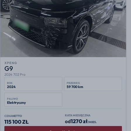
XPENG
G9
2024 702 Pro
ROK
PRZEBIEG
2024
59 700 km
PALIWO
Elektryczny
RATA MIESIĘCZNA
CENA
NETTO
1270 zł
od
115 100 ZŁ
/MIES.