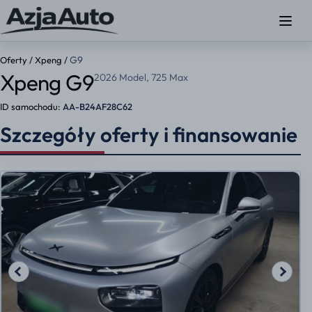
G9
Oferty
/
Xpeng
/
Xpeng G9
2026 Model, 725 Max
ID samochodu:
AA-B24AF28C62
Szczegóły oferty i finansowanie