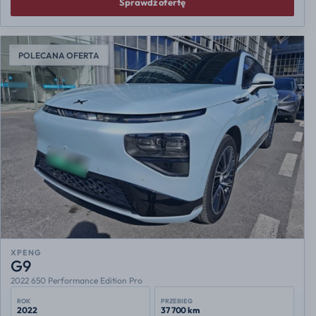
Sprawdź ofertę
POLECANA OFERTA
XPENG
G9
2022 650 Performance Edition Pro
ROK
PRZEBIEG
2022
37 700 km