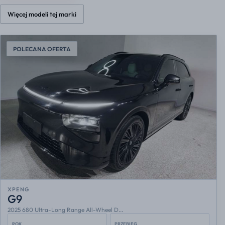
Więcej modeli tej marki
POLECANA OFERTA
XPENG
G9
2025 680 Ultra-Long Range All-Wheel D...
ROK
PRZEBIEG