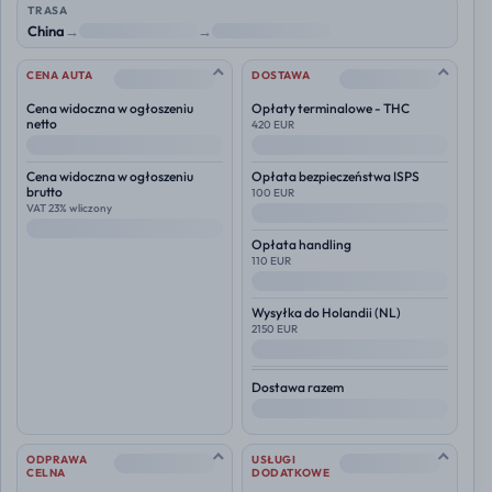
TRASA
China
→
NL
→
Polska
--
--
CENA AUTA
DOSTAWA
Cena widoczna w ogłoszeniu
Opłaty terminalowe - THC
netto
420 EUR
--
--
Cena widoczna w ogłoszeniu
Opłata bezpieczeństwa ISPS
brutto
100 EUR
VAT 23% wliczony
--
--
Opłata handling
110 EUR
--
Wysyłka do
Holandii (NL)
2150 EUR
--
Dostawa razem
--
--
--
ODPRAWA
USŁUGI
CELNA
DODATKOWE