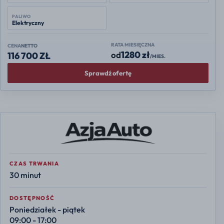
PALIWO
Elektryczny
RATA MIESIĘCZNA
CENA
NETTO
1280 zł
od
116 700 ZŁ
/MIES.
Sprawdź ofertę
CZAS TRWANIA
30 minut
DOSTĘPNOŚĆ
Poniedziałek - piątek
09:00 - 17:00