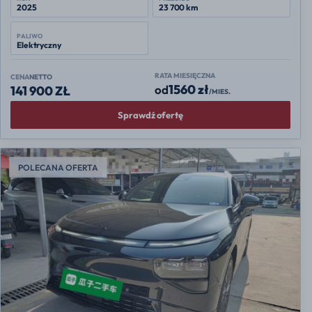
2025
23 700 km
PALIWO
Elektryczny
RATA MIESIĘCZNA
CENA
NETTO
1560 zł
od
141 900 ZŁ
/MIES.
Sprawdź ofertę
POLECANA OFERTA