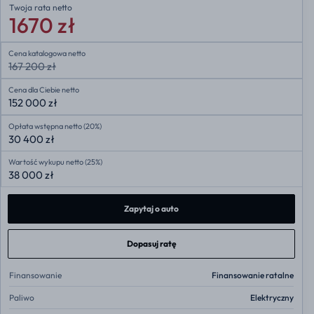
Twoja rata
netto
1670 zł
Cena katalogowa netto
167 200 zł
Cena dla Ciebie netto
152 000 zł
Opłata wstępna netto (20%)
30 400 zł
Wartość wykupu netto (25%)
38 000 zł
Zapytaj o auto
Dopasuj ratę
Finansowanie
Finansowanie ratalne
Paliwo
Elektryczny