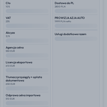
Cło
Dostawa do PL
10%
2800 PLN
--
--
VAT
PROWIZJA AZJA AUTO
23%
1999 PLN netto
--
--
Akcyza
Usługi dodatkowe razem
3,1%
--
--
Agencja celna
550 EUR
--
Licencja eksportowa
610 EUR
--
Tłumacz przysięgły + opłata
dokumentowa
650 EUR
--
Odprawa celna importowa
510 EUR
--