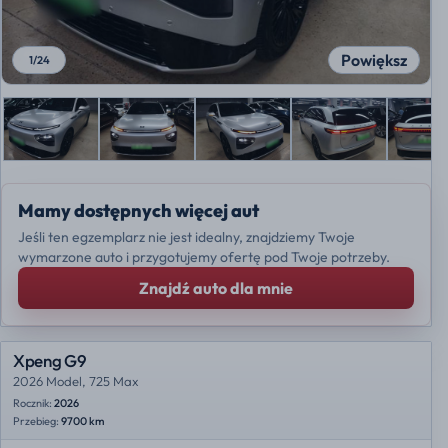
Powiększ
1
/
24
Mamy dostępnych więcej aut
Jeśli ten egzemplarz nie jest idealny, znajdziemy Twoje
wymarzone auto i przygotujemy ofertę pod Twoje potrzeby.
Znajdź auto dla mnie
Xpeng G9
2026 Model, 725 Max
Rocznik:
2026
Przebieg:
9700 km