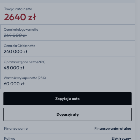
Twoja rata
netto
2640 zł
Cena katalogowa netto
264 000 zł
Cena dla Ciebie netto
240 000 zł
Opłata wstępna netto (20%)
48 000 zł
Wartość wykupu netto (25%)
60 000 zł
Zapytaj o auto
Dopasuj ratę
Finansowanie
Finansowanie ratalne
Paliwo
Elektryczny