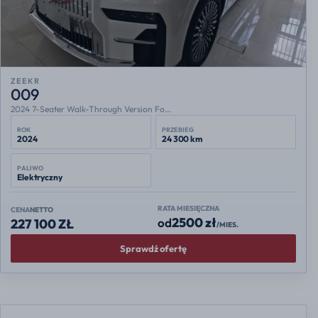
ZEEKR
009
2024 7-Seater Walk-Through Version Fo...
ROK
PRZEBIEG
2024
24 300 km
PALIWO
Elektryczny
RATA MIESIĘCZNA
CENA
NETTO
2500 zł
od
227 100 ZŁ
/MIES.
Sprawdź ofertę