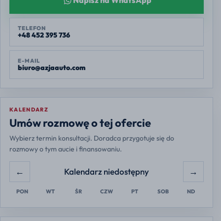
Napisz na WhatsApp
TELEFON
+48 452 395 736
E-MAIL
biuro@azjaauto.com
KALENDARZ
Europe/Warsaw
Umów rozmowę o tej ofercie
Wybierz termin konsultacji. Doradca przygotuje się do
rozmowy o tym aucie i finansowaniu.
←
→
Kalendarz niedostępny
PON
WT
ŚR
CZW
PT
SOB
ND