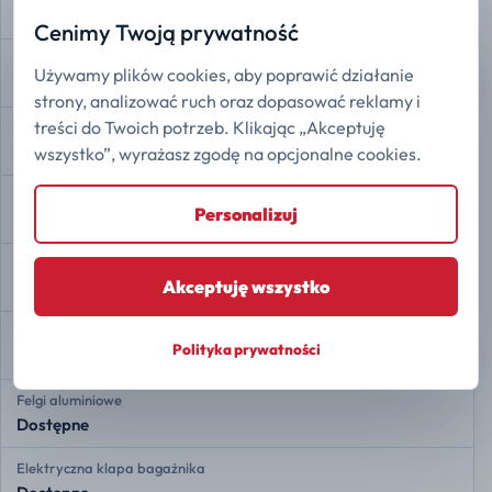
Dostępne
Cenimy Twoją prywatność
Kamera 360
Używamy plików cookies, aby poprawić działanie
Dostępne
strony, analizować ruch oraz dopasować reklamy i
treści do Twoich potrzeb. Klikając „Akceptuję
Asystent zjazdu ze wzniesienia
Dostępne
wszystko”, wyrażasz zgodę na opcjonalne cookies.
Automatyczne parkowanie
Personalizuj
Dostępne
Auto Hold
Akceptuję wszystko
Dostępne
Asystent ruszania pod górę
Polityka prywatności
Dostępne
Felgi aluminiowe
Dostępne
Elektryczna klapa bagażnika