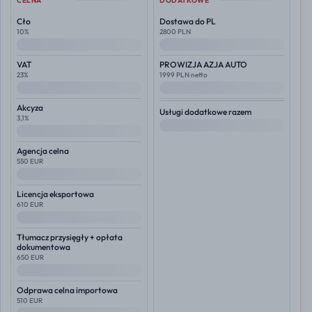
CELNA
DODATKOWE
Cło
Dostawa do PL
10%
2800 PLN
--
--
VAT
PROWIZJA AZJA AUTO
23%
1999 PLN netto
--
--
Akcyza
Usługi dodatkowe razem
3,1%
--
--
Agencja celna
550 EUR
--
Licencja eksportowa
610 EUR
--
Tłumacz przysięgły + opłata
dokumentowa
650 EUR
--
Odprawa celna importowa
510 EUR