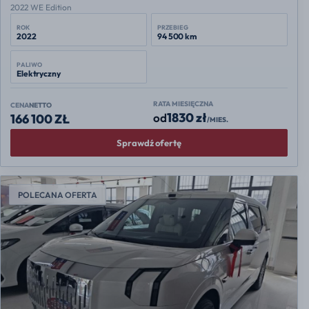
2022 WE Edition
ROK
PRZEBIEG
2022
94 500 km
PALIWO
Elektryczny
RATA MIESIĘCZNA
CENA
NETTO
1830 zł
od
166 100 ZŁ
/MIES.
Sprawdź ofertę
POLECANA OFERTA