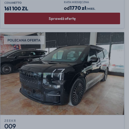
RATA MIESIĘCZNA
CENA
NETTO
1770 zł
od
161 100 ZŁ
/MIES.
Sprawdź ofertę
POLECANA OFERTA
ZEEKR
009