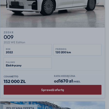
ZEEKR
009
2022 WE Edition
ROK
PRZEBIEG
2022
120 200 km
PALIWO
Elektryczny
RATA MIESIĘCZNA
CENA
NETTO
1670 zł
od
152 000 ZŁ
/MIES.
Sprawdź ofertę
POLECANA OFERTA