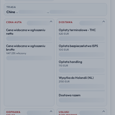
TRASA
China
→
NL
→
Polska
--
--
CENA AUTA
DOSTAWA
Cena widoczna w ogłoszeniu
Opłaty terminalowe - THC
netto
420 EUR
--
--
Cena widoczna w ogłoszeniu
Opłata bezpieczeństwa ISPS
brutto
100 EUR
VAT 23% wliczony
--
--
Opłata handling
110 EUR
--
Wysyłka do
Holandii (NL)
2150 EUR
--
Dostawa razem
--
--
--
ODPRAWA
USŁUGI