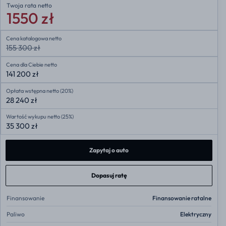
Twoja rata
netto
1550 zł
Cena katalogowa netto
155 300 zł
Cena dla Ciebie netto
141 200 zł
Opłata wstępna netto (20%)
28 240 zł
Wartość wykupu netto (25%)
35 300 zł
Zapytaj o auto
Dopasuj ratę
Finansowanie
Finansowanie ratalne
Paliwo
Elektryczny