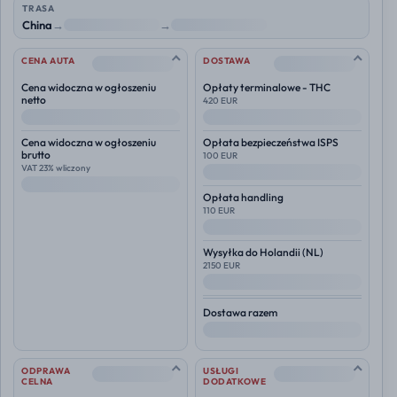
TRASA
China
→
NL
→
Polska
--
--
CENA AUTA
DOSTAWA
Cena widoczna w ogłoszeniu
Opłaty terminalowe - THC
netto
420 EUR
--
--
Cena widoczna w ogłoszeniu
Opłata bezpieczeństwa ISPS
brutto
100 EUR
VAT 23% wliczony
--
--
Opłata handling
110 EUR
--
Wysyłka do
Holandii (NL)
2150 EUR
--
Dostawa razem
--
--
--
ODPRAWA
USŁUGI
CELNA
DODATKOWE