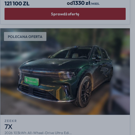
1330 zł
od
121 100 ZŁ
/MIES.
Sprawdź ofertę
POLECANA OFERTA
ZEEKR
7X
2026 103kWh All-Wheel-Drive Ultra Edi...