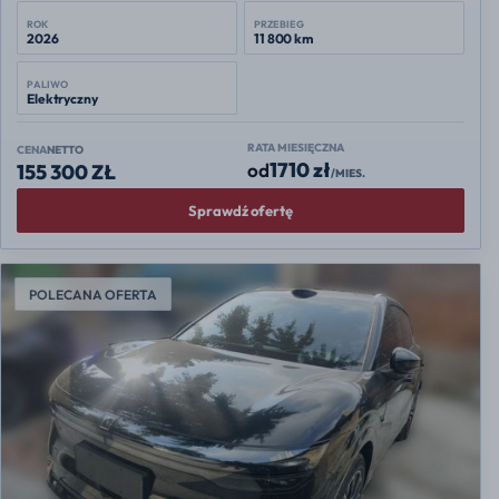
ROK
PRZEBIEG
2026
11 800 km
PALIWO
Elektryczny
RATA MIESIĘCZNA
CENA
NETTO
1710 zł
od
155 300 ZŁ
/MIES.
Sprawdź ofertę
POLECANA OFERTA