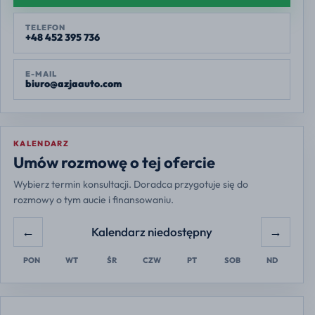
TELEFON
+48 452 395 736
E-MAIL
biuro@azjaauto.com
KALENDARZ
Europe/Warsaw
Umów rozmowę o tej ofercie
Wybierz termin konsultacji. Doradca przygotuje się do
rozmowy o tym aucie i finansowaniu.
←
→
Kalendarz niedostępny
PON
WT
ŚR
CZW
PT
SOB
ND