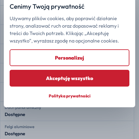
Cenimy Twoją prywatność
Kamera 360
Używamy plików cookies, aby poprawić działanie
Dostępne
strony, analizować ruch oraz dopasować reklamy i
Asystent zjazdu ze wzniesienia
treści do Twoich potrzeb. Klikając „Akceptuję
Dostępne
wszystko”, wyrażasz zgodę na opcjonalne cookies.
Automatyczne parkowanie
Dostępne
Personalizuj
Auto Hold
Dostępne
Akceptuję wszystko
Asystent ruszania pod górę
Dostępne
Polityka prywatności
Dach panoramiczny
Dostępne
Felgi aluminiowe
Dostępne