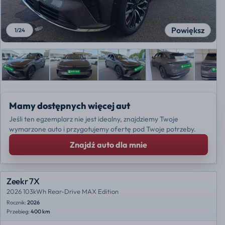
Powiększ
1
/
24
Mamy dostępnych więcej aut
Jeśli ten egzemplarz nie jest idealny, znajdziemy Twoje
wymarzone auto i przygotujemy ofertę pod Twoje potrzeby.
Znajdź auto dla mnie
Zeekr 7X
2026 103kWh Rear-Drive MAX Edition
Rocznik:
2026
Przebieg:
400 km