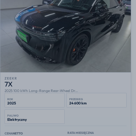
ZEEKR
7X
2025 100 kWh Long-Range Rear-Wheel Dr...
ROK
PRZEBIEG
2025
24 600 km
PALIWO
Elektryczny
RATA MIESIĘCZNA
CENA
NETTO