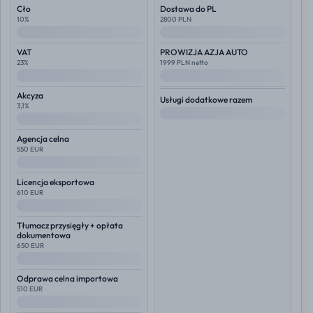
Cło
Dostawa do PL
10%
2800 PLN
--
--
VAT
PROWIZJA AZJA AUTO
23%
1999 PLN netto
--
--
Akcyza
Usługi dodatkowe razem
3,1%
--
--
Agencja celna
550 EUR
--
Licencja eksportowa
610 EUR
--
Tłumacz przysięgły + opłata
dokumentowa
650 EUR
--
Odprawa celna importowa
510 EUR
--