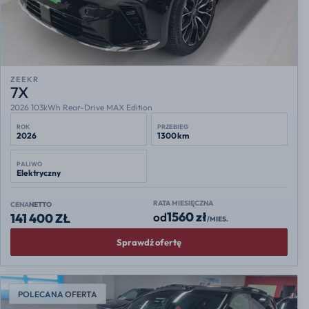
ZEEKR
7X
2026 103kWh Rear-Drive MAX Edition
ROK
PRZEBIEG
2026
1300 km
PALIWO
Elektryczny
RATA MIESIĘCZNA
CENA
NETTO
1560 zł
od
141 400 ZŁ
/MIES.
Sprawdź ofertę
POLECANA OFERTA