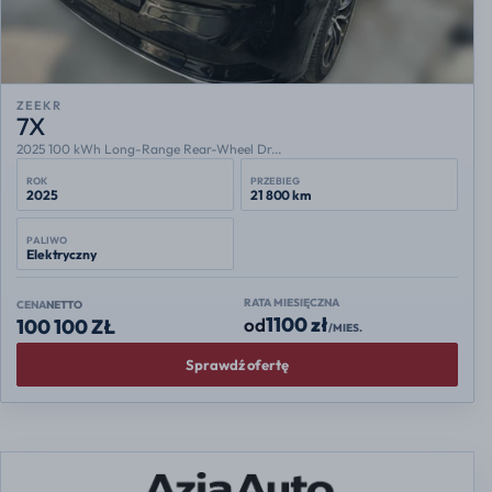
ZEEKR
7X
2025 100 kWh Long-Range Rear-Wheel Dr...
ROK
PRZEBIEG
2025
21 800 km
PALIWO
Elektryczny
RATA MIESIĘCZNA
CENA
NETTO
1100 zł
od
100 100 ZŁ
/MIES.
Sprawdź ofertę