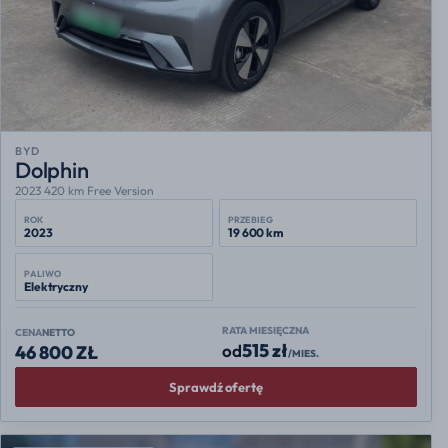
BYD
Dolphin
2023 420 km Free Version
ROK
PRZEBIEG
2023
19 600 km
PALIWO
Elektryczny
RATA MIESIĘCZNA
CENA
NETTO
515 zł
od
46 800 ZŁ
/MIES.
Sprawdź ofertę