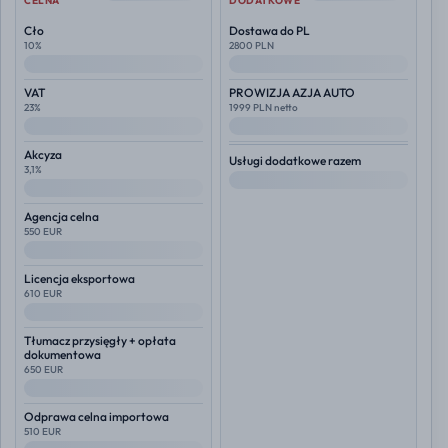
CELNA
DODATKOWE
Cło
Dostawa do PL
10%
2800 PLN
--
--
VAT
PROWIZJA AZJA AUTO
23%
1999 PLN netto
--
--
Akcyza
Usługi dodatkowe razem
3,1%
--
--
Agencja celna
550 EUR
--
Licencja eksportowa
610 EUR
--
Tłumacz przysięgły + opłata
dokumentowa
650 EUR
--
Odprawa celna importowa
510 EUR