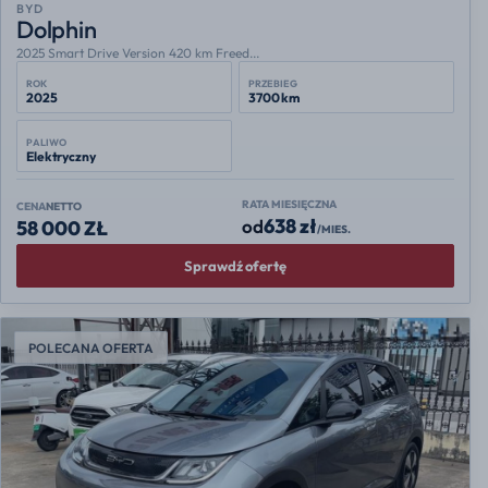
BYD
Dolphin
2025 Smart Drive Version 420 km Freed...
ROK
PRZEBIEG
2025
3700 km
PALIWO
Elektryczny
RATA MIESIĘCZNA
CENA
NETTO
638 zł
od
58 000 ZŁ
/MIES.
Sprawdź ofertę
POLECANA OFERTA