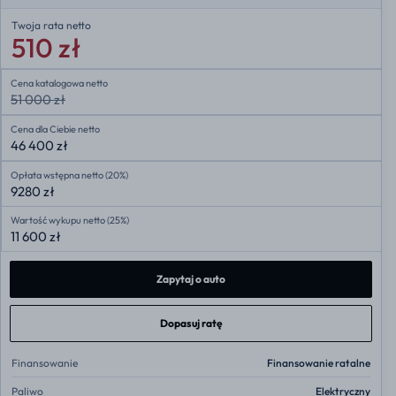
Twoja rata
netto
510 zł
Cena katalogowa netto
51 000 zł
Cena dla Ciebie netto
46 400 zł
Opłata wstępna netto (20%)
9280 zł
Wartość wykupu netto (25%)
11 600 zł
Zapytaj o auto
Dopasuj ratę
Finansowanie
Finansowanie ratalne
Paliwo
Elektryczny