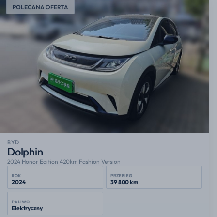
POLECANA OFERTA
BYD
Dolphin
2024 Honor Edition 420km Fashion Version
ROK
PRZEBIEG
2024
39 800 km
PALIWO
Elektryczny