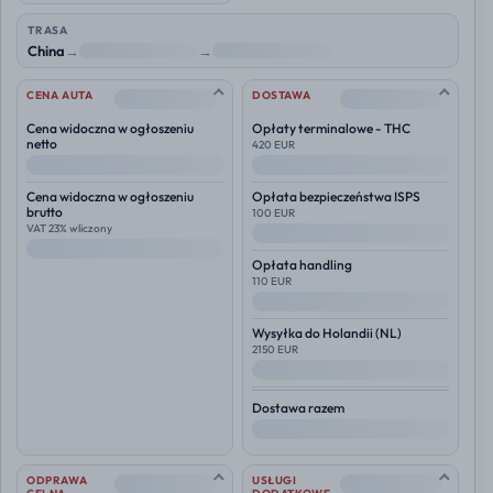
TRASA
China
→
NL
→
Polska
--
--
CENA AUTA
DOSTAWA
Cena widoczna w ogłoszeniu
Opłaty terminalowe - THC
netto
420 EUR
--
--
Cena widoczna w ogłoszeniu
Opłata bezpieczeństwa ISPS
brutto
100 EUR
VAT 23% wliczony
--
--
Opłata handling
110 EUR
--
Wysyłka do
Holandii (NL)
2150 EUR
--
Dostawa razem
--
--
--
ODPRAWA
USŁUGI