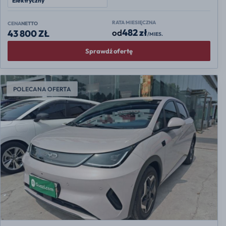
Elektryczny
RATA MIESIĘCZNA
CENA
NETTO
482 zł
od
43 800 ZŁ
/MIES.
Sprawdź ofertę
POLECANA OFERTA