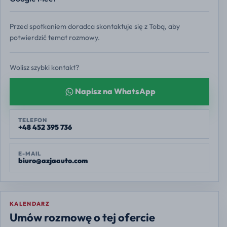
Przed spotkaniem doradca skontaktuje się z Tobą, aby
potwierdzić temat rozmowy.
Wolisz szybki kontakt?
Napisz na WhatsApp
TELEFON
+48 452 395 736
E-MAIL
biuro@azjaauto.com
KALENDARZ
Europe/Warsaw
Umów rozmowę o tej ofercie