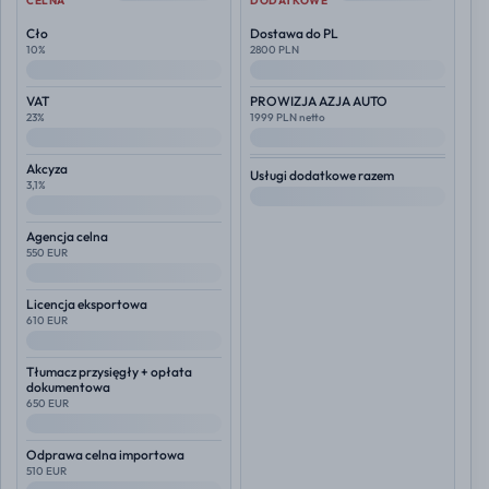
CELNA
DODATKOWE
Cło
Dostawa do PL
10%
2800 PLN
--
--
VAT
PROWIZJA AZJA AUTO
23%
1999 PLN netto
--
--
Akcyza
Usługi dodatkowe razem
3,1%
--
--
Agencja celna
550 EUR
--
Licencja eksportowa
610 EUR
--
Tłumacz przysięgły + opłata
dokumentowa
650 EUR
--
Odprawa celna importowa
510 EUR