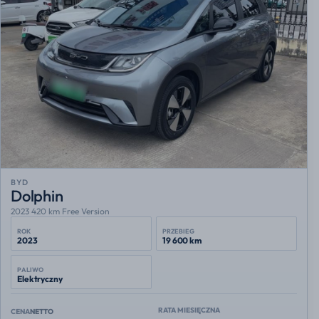
BYD
Dolphin
2023 420 km Free Version
ROK
PRZEBIEG
2023
19 600 km
PALIWO
Elektryczny
RATA MIESIĘCZNA
CENA
NETTO