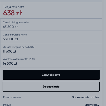
Twoja rata
netto
638 zł
Cena katalogowa netto
63 800 zł
Cena dla Ciebie netto
58 000 zł
Opłata wstępna netto (20%)
11 600 zł
Wartość wykupu netto (25%)
14 500 zł
Zapytaj o auto
Dopasuj ratę
Finansowanie
Finansowanie ratalne
Paliwo
Elektryczny