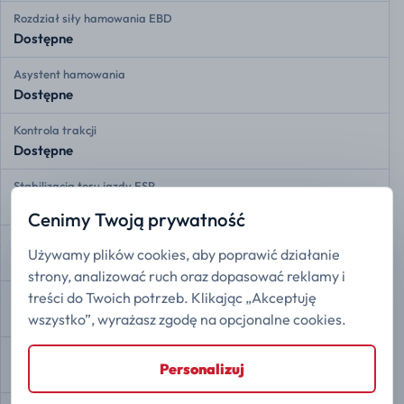
Rozdział siły hamowania EBD
Dostępne
Asystent hamowania
Dostępne
Kontrola trakcji
Dostępne
Stabilizacja toru jazdy ESP
Dostępne
Cenimy Twoją prywatność
Asystent zmiany pasa ruchu
Używamy plików cookies, aby poprawić działanie
Dostępne
strony, analizować ruch oraz dopasować reklamy i
treści do Twoich potrzeb. Klikając „Akceptuję
Ostrzeganie przed opuszczeniem pasa
Dostępne
wszystko”, wyrażasz zgodę na opcjonalne cookies.
Adaptacyjny tempomat
Personalizuj
Dostępne