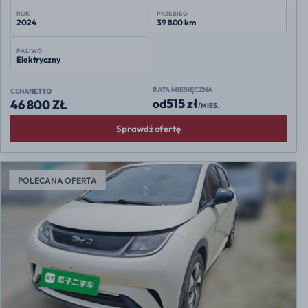
ROK
PRZEBIEG
2024
39 800 km
PALIWO
Elektryczny
RATA MIESIĘCZNA
CENA
NETTO
515 zł
od
46 800 ZŁ
/MIES.
Sprawdź ofertę
POLECANA OFERTA