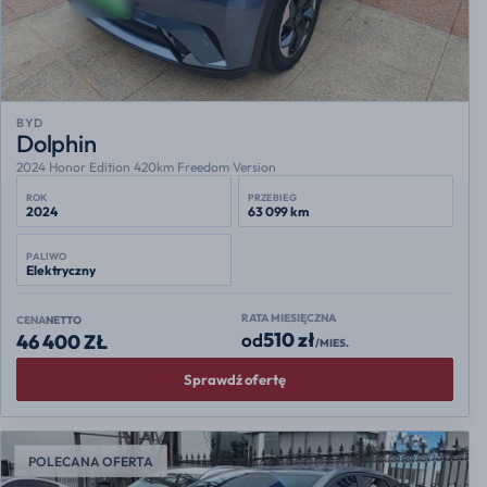
BYD
Dolphin
2024 Honor Edition 420km Freedom Version
ROK
PRZEBIEG
2024
63 099 km
PALIWO
Elektryczny
RATA MIESIĘCZNA
CENA
NETTO
510 zł
od
46 400 ZŁ
/MIES.
Sprawdź ofertę
POLECANA OFERTA