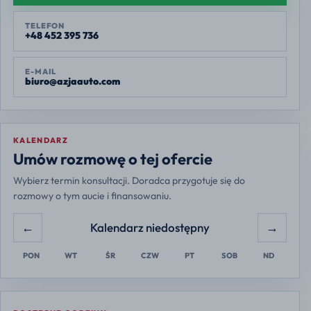
TELEFON
+48 452 395 736
E-MAIL
biuro@azjaauto.com
KALENDARZ
Europe/Warsaw
Umów rozmowę o tej ofercie
Wybierz termin konsultacji. Doradca przygotuje się do
rozmowy o tym aucie i finansowaniu.
←
→
Kalendarz niedostępny
PON
WT
ŚR
CZW
PT
SOB
ND