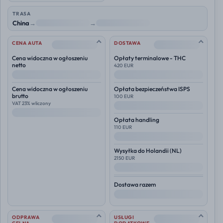
TRASA
China
→
NL
→
Polska
--
--
CENA AUTA
DOSTAWA
Cena widoczna w ogłoszeniu
Opłaty terminalowe - THC
netto
420 EUR
--
--
Cena widoczna w ogłoszeniu
Opłata bezpieczeństwa ISPS
brutto
100 EUR
VAT 23% wliczony
--
--
Opłata handling
110 EUR
--
Wysyłka do
Holandii (NL)
2150 EUR
--
Dostawa razem
--
--
--
ODPRAWA
USŁUGI