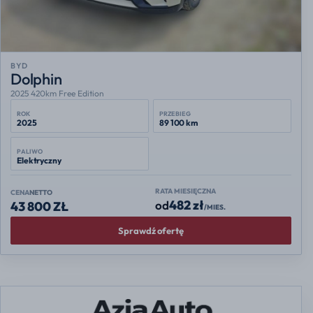
BYD
Dolphin
2025 420km Free Edition
ROK
PRZEBIEG
2025
89 100 km
PALIWO
Elektryczny
RATA MIESIĘCZNA
CENA
NETTO
482 zł
od
43 800 ZŁ
/MIES.
Sprawdź ofertę