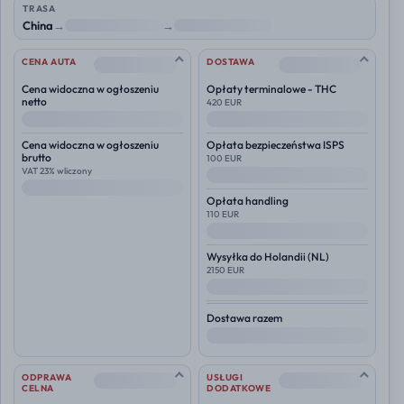
TRASA
China
→
NL
→
Polska
--
--
CENA AUTA
DOSTAWA
Cena widoczna w ogłoszeniu
Opłaty terminalowe - THC
netto
420 EUR
--
--
Cena widoczna w ogłoszeniu
Opłata bezpieczeństwa ISPS
brutto
100 EUR
VAT 23% wliczony
--
--
Opłata handling
110 EUR
--
Wysyłka do
Holandii (NL)
2150 EUR
--
Dostawa razem
--
--
--
ODPRAWA
USŁUGI
CELNA
DODATKOWE