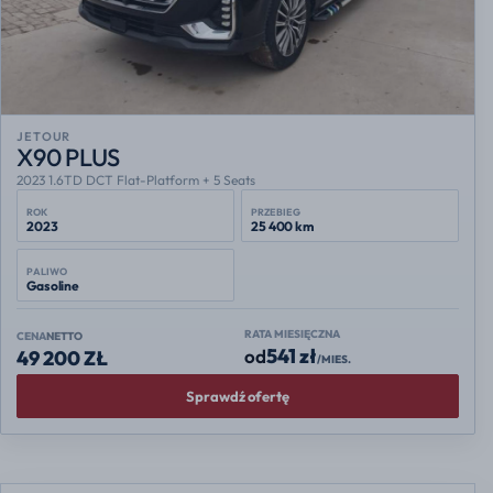
JETOUR
X90 PLUS
2023 1.6TD DCT Flat-Platform + 5 Seats
ROK
PRZEBIEG
2023
25 400 km
PALIWO
Gasoline
RATA MIESIĘCZNA
CENA
NETTO
541 zł
od
49 200 ZŁ
/MIES.
Sprawdź ofertę