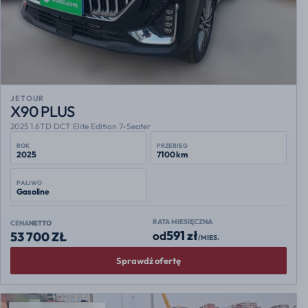
JETOUR
X90 PLUS
2025 1.6TD DCT Elite Edition 7-Seater
ROK
PRZEBIEG
2025
7100 km
PALIWO
Gasoline
RATA MIESIĘCZNA
CENA
NETTO
591 zł
od
53 700 ZŁ
/MIES.
Sprawdź ofertę