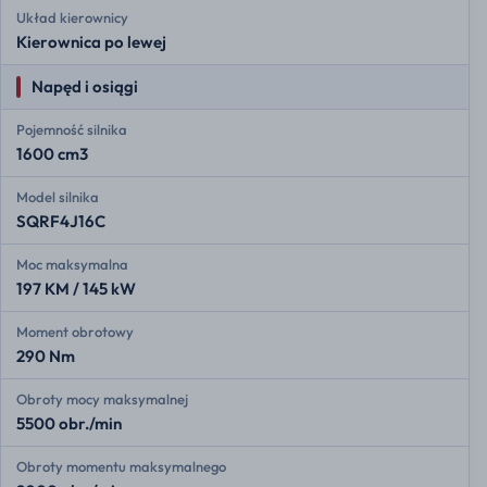
Układ kierownicy
Kierownica po lewej
Napęd i osiągi
Pojemność silnika
1600 cm3
Model silnika
SQRF4J16C
Moc maksymalna
197 KM / 145 kW
Moment obrotowy
290 Nm
Obroty mocy maksymalnej
5500 obr./min
Obroty momentu maksymalnego