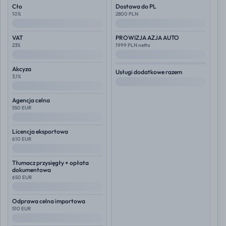
Cło
Dostawa do PL
10%
2800 PLN
--
--
VAT
PROWIZJA AZJA AUTO
23%
1999 PLN netto
--
--
Akcyza
Usługi dodatkowe razem
3,1%
--
--
Agencja celna
550 EUR
--
Licencja eksportowa
610 EUR
--
Tłumacz przysięgły + opłata
dokumentowa
650 EUR
--
Odprawa celna importowa
510 EUR
--