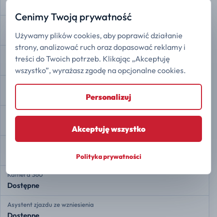
Dostępne
Cenimy Twoją prywatność
Kontrola trakcji
Używamy plików cookies, aby poprawić działanie
Dostępne
strony, analizować ruch oraz dopasować reklamy i
Stabilizacja toru jazdy ESP
treści do Twoich potrzeb. Klikając „Akceptuję
Dostępne
wszystko”, wyrażasz zgodę na opcjonalne cookies.
Asystent zmiany pasa ruchu
Dostępne
Personalizuj
Ostrzeganie przed opuszczeniem pasa
Dostępne
Akceptuję wszystko
Tylne czujniki radarowe
Dostępne
Polityka prywatności
Kamera 360
Dostępne
Asystent zjazdu ze wzniesienia
Dostępne