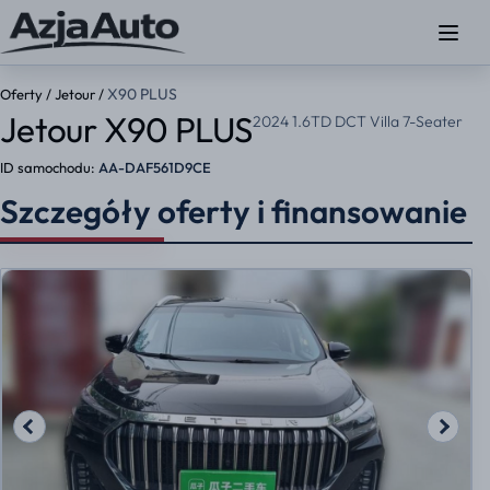
X90 PLUS
Oferty
/
Jetour
/
Jetour X90 PLUS
2024 1.6TD DCT Villa 7-Seater
ID samochodu:
AA-DAF561D9CE
Szczegóły oferty i finansowanie