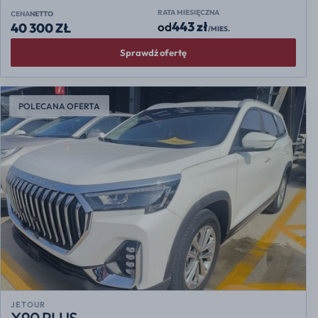
RATA MIESIĘCZNA
CENA
NETTO
443 zł
od
40 300 ZŁ
/MIES.
Sprawdź ofertę
POLECANA OFERTA
JETOUR
X90 PLUS