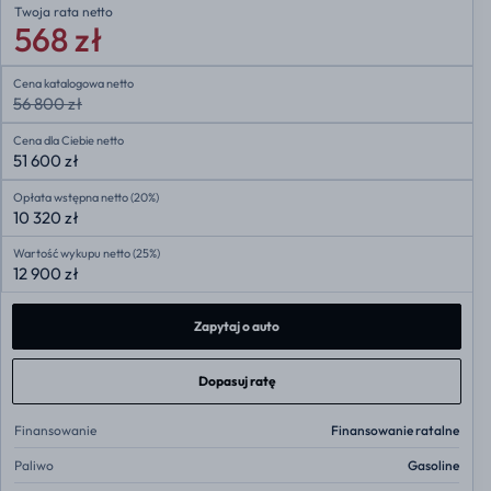
Twoja rata
netto
568 zł
Cena katalogowa netto
56 800 zł
Cena dla Ciebie netto
51 600 zł
Opłata wstępna netto (20%)
10 320 zł
Wartość wykupu netto (25%)
12 900 zł
Zapytaj o auto
Dopasuj ratę
Finansowanie
Finansowanie ratalne
Paliwo
Gasoline