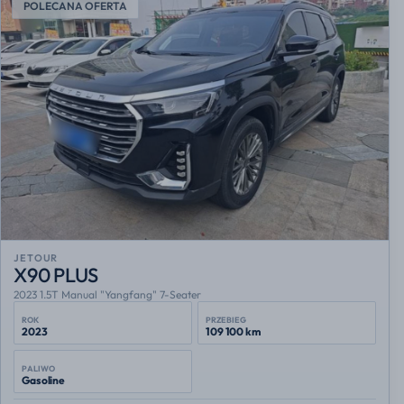
POLECANA OFERTA
JETOUR
X90 PLUS
2023 1.5T Manual "Yangfang" 7-Seater
ROK
PRZEBIEG
2023
109 100 km
PALIWO
Gasoline