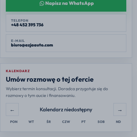
Napisz na WhatsApp
TELEFON
+48 452 395 736
E-MAIL
biuro@azjaauto.com
KALENDARZ
Europe/Warsaw
Umów rozmowę o tej ofercie
Wybierz termin konsultacji. Doradca przygotuje się do
rozmowy o tym aucie i finansowaniu.
←
→
Kalendarz niedostępny
PON
WT
ŚR
CZW
PT
SOB
ND