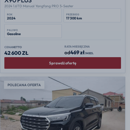
2024 1.6TD Manual Yangfang PRO 5-Seater
ROK
PRZEBIEG
2024
17 300 km
PALIWO
Gasoline
RATA MIESIĘCZNA
CENA
NETTO
469 zł
od
42 600 ZŁ
/MIES.
Sprawdź ofertę
POLECANA OFERTA