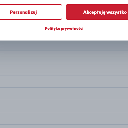
PALIWO
Gasoline
Personalizuj
Akceptuję wszystko
MOC
197 KM
Polityka prywatności