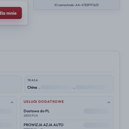
ID samochodu: AA-47E8F97625
dla mnie
TRASA
China
→
NL
→
Polska
USŁUGI DODATKOWE
--
Dostawa do PL
2800 PLN
--
PROWIZJA AZJA AUTO