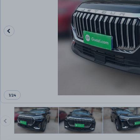
1
/
24