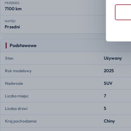
PRZEBIEG
7100 km
NAPĘD
Przedni
Podstawowe
Używany
Stan
2025
Rok modelowy
SUV
Nadwozie
7
Liczba miejsc
5
Liczba drzwi
Chiny
Kraj pochodzenia