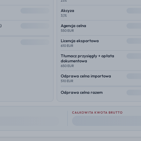
23%
--
--
Akcyza
3,1%
--
--
)
Agencja celna
550 EUR
--
Licencja eksportowa
--
610 EUR
--
Tłumacz przysięgły + opłata
dokumentowa
650 EUR
--
Odprawa celna importowa
510 EUR
--
Odprawa celna razem
CAŁKOWITA KWOTA BRUTTO
--