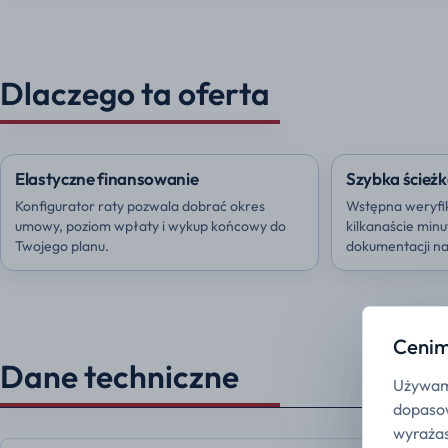
Dlaczego ta oferta
Elastyczne finansowanie
Szybka ścieżk
Konfigurator raty pozwala dobrać okres
Wstępna weryfi
umowy, poziom wpłaty i wykup końcowy do
kilkanaście min
Twojego planu.
dokumentacji na 
Cenim
Dane techniczne
Używamy
dopasow
wyrażas