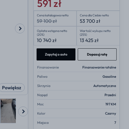
591 zł
Cena katalogowa netto
Cena dla Ciebie netto
59 100 zł
53 700 zł
Opłata wstępna netto
Wartość wykupu netto
(20%)
(25%)
10 740 zł
13 425 zł
Zapytaj o auto
Dopasuj ratę
Finansowanie
Finansowanie ratalne
Paliwo
Gasoline
Skrzynia
Automatyczna
Powiększ
Napęd
Przedni
Moc
197 KM
Kolor
Czarny
Miejsca
7