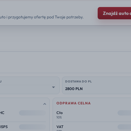
Znajdź auto 
uto i przygotujemy ofertę pod Twoje potrzeby.
U
DOSTAWA DO PL
2800 PLN
ODPRAWA CELNA
--
--
THC
Cło
10%
--
--
 ISPS
VAT