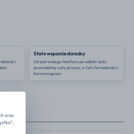
Stałe wsparcie doradcy
rabacie i
Od pierwszego telefonu po odbiór auta
 bez
prowadzimy cały proces, w tym formalności i
harmonogram.
ch oraz
ystko”,