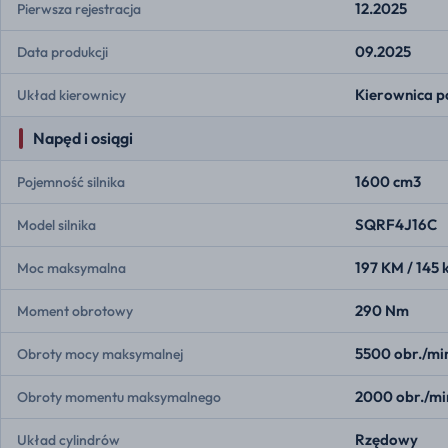
12.2025
Pierwsza rejestracja
09.2025
Data produkcji
Kierownica p
Układ kierownicy
Napęd i osiągi
1600 cm3
Pojemność silnika
SQRF4J16C
Model silnika
197 KM / 145
Moc maksymalna
290 Nm
Moment obrotowy
5500 obr./mi
Obroty mocy maksymalnej
2000 obr./mi
Obroty momentu maksymalnego
Rzędowy
Układ cylindrów