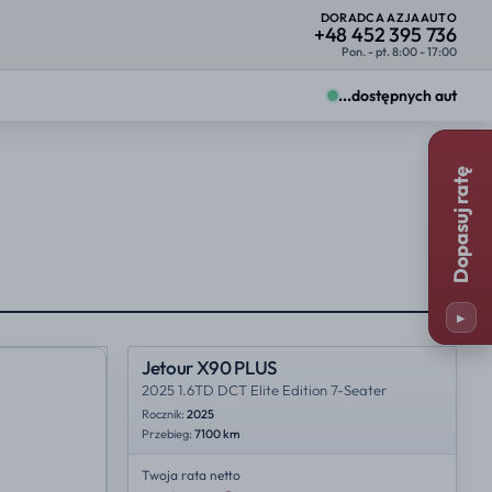
DORADCA AZJAAUTO
+48 452 395 736
Pon. - pt. 8:00 - 17:00
...
dostępnych aut
Zmiany zobaczysz od razu na kartach ofert.
Dopasuj ratę
Firma
Osoba prywatna
25%
23%
y
Miejsce importu
25%
35%
▸
23%
NL
Jetour X90 PLUS
2025 1.6TD DCT Elite Edition 7-Seater
Rocznik:
2025
Przebieg:
7100 km
Twoja rata
netto