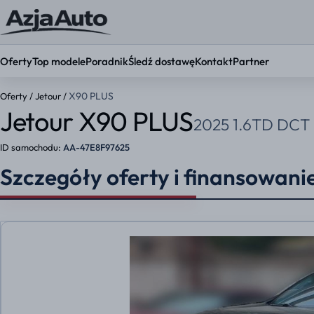
Oferty
Top modele
Poradnik
Śledź dostawę
Kontakt
Partner
X90 PLUS
Oferty
/
Jetour
/
Jetour X90 PLUS
2025 1.6TD DCT E
KONFIGURATOR
Ustaw par
ID samochodu:
AA-47E8F97625
Okres umowy
Szczegóły oferty i finansowani
36 mies.
48 