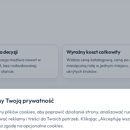
a decyzji
Wyraźny koszt całkowity
kacja możliwa nawet w
Widzisz cenę katalogową, cenę po 
ut, bez rozbudowanej
miesięczną ratę w jednym miejscu,
starcie.
ukrytych kroków.
y Twoją prywatność
 plików cookies, aby poprawić działanie strony, analizować ru
ać reklamy i treści do Twoich potrzeb. Klikając „Akceptuję wsz
z zgodę na opcjonalne cookies.