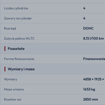
4
Liczba cylindrów
4
Zawory na cylinder
DOHC
Rozrząd
8,15 l/100 km
Zużycie paliwa WLTC
Pozostałe
Finansowanie
Forma finansowania
Wymiary i masa
4858 × 1925 
Wymiary
1653 kg
Masa własna
2850 mm
Rozstaw osi