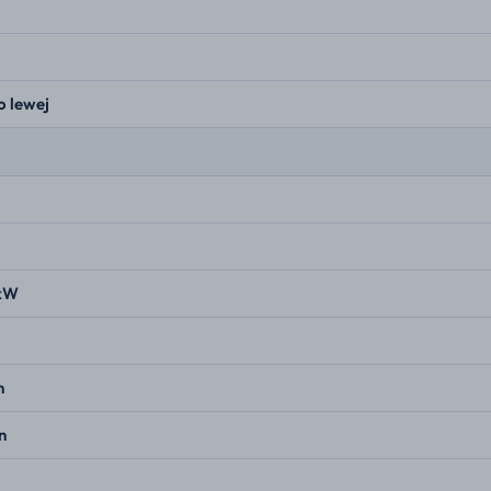
o lewej
 kW
n
n