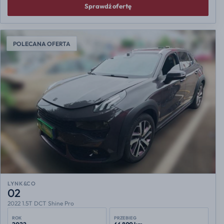
Sprawdź ofertę
POLECANA OFERTA
LYNK&CO
02
2022 1.5T DCT Shine Pro
ROK
PRZEBIEG