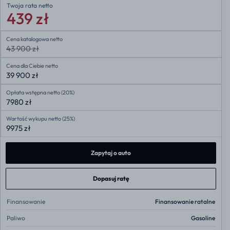
Twoja rata
netto
439 zł
Cena katalogowa netto
43 900 zł
Cena dla Ciebie netto
39 900 zł
Opłata wstępna netto (20%)
7980 zł
Wartość wykupu netto (25%)
9975 zł
Zapytaj o auto
Dopasuj ratę
Finansowanie
Finansowanie ratalne
Paliwo
Gasoline