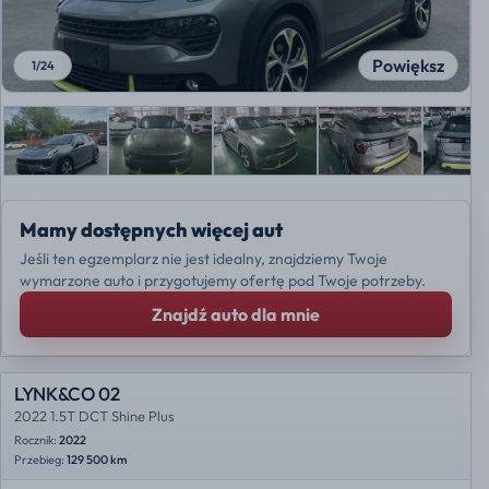
Powiększ
1
/
24
Mamy dostępnych więcej aut
Jeśli ten egzemplarz nie jest idealny, znajdziemy Twoje
wymarzone auto i przygotujemy ofertę pod Twoje potrzeby.
Znajdź auto dla mnie
LYNK&CO 02
2022 1.5T DCT Shine Plus
Rocznik:
2022
Przebieg:
129 500 km