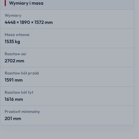
Wymiary i masa
Wymiary
4448 × 1890 × 1572 mm
Masa własna
1535 kg
Rozstaw osi
2702 mm
Rozstaw kół przód
1591 mm
Rozstaw kół tył
1616 mm
Prześwit minimalny
201 mm