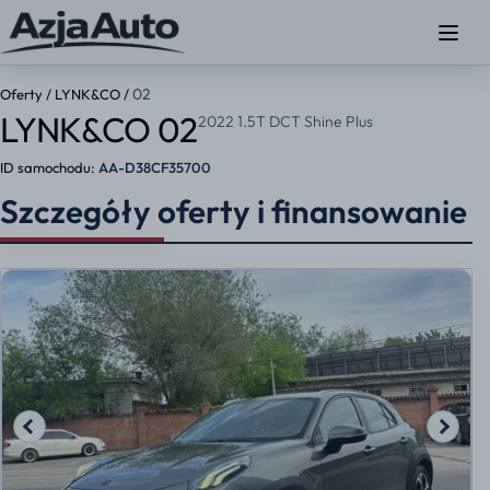
02
Oferty
/
LYNK&CO
/
LYNK&CO 02
2022 1.5T DCT Shine Plus
ID samochodu:
AA-D38CF35700
Szczegóły oferty i finansowanie