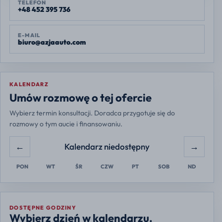
TELEFON
+48 452 395 736
E-MAIL
biuro@azjaauto.com
KALENDARZ
Europe/Warsaw
Umów rozmowę o tej ofercie
Wybierz termin konsultacji. Doradca przygotuje się do
rozmowy o tym aucie i finansowaniu.
←
→
Kalendarz niedostępny
PON
WT
ŚR
CZW
PT
SOB
ND
DOSTĘPNE GODZINY
Wybierz dzień w kalendarzu.