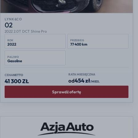
LYNK&CO
02
2022 2.0T DCT Shine Pro
ROK
PRZEBIEG
2022
77 400 km
PALIWO
Gasoline
RATA MIESIĘCZNA
CENA
NETTO
454 zł
od
41 300 ZŁ
/MIES.
Sprawdź ofertę