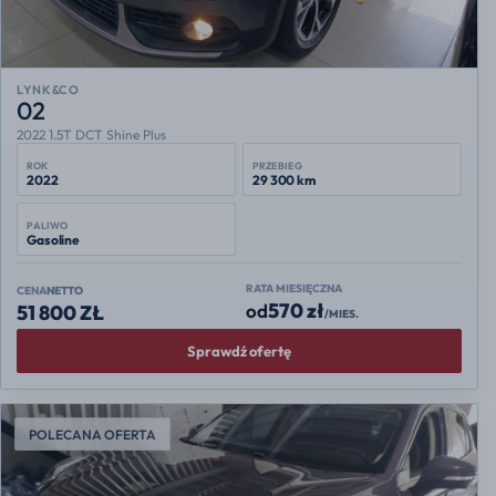
LYNK&CO
02
2022 1.5T DCT Shine Plus
ROK
PRZEBIEG
2022
29 300 km
PALIWO
Gasoline
RATA MIESIĘCZNA
CENA
NETTO
570 zł
od
51 800 ZŁ
/MIES.
Sprawdź ofertę
POLECANA OFERTA