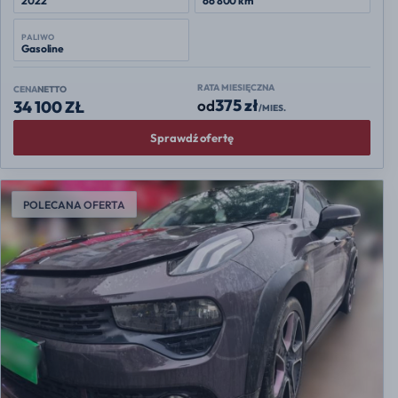
2022
66 800 km
PALIWO
Gasoline
RATA MIESIĘCZNA
CENA
NETTO
375 zł
od
34 100 ZŁ
/MIES.
Sprawdź ofertę
POLECANA OFERTA