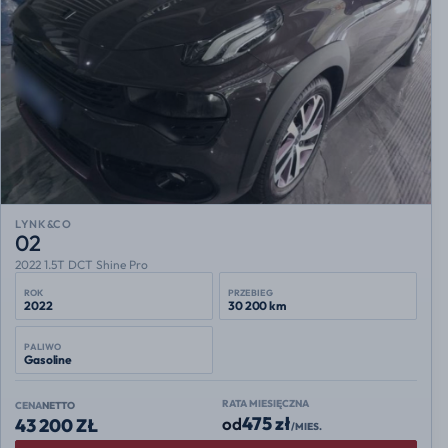
LYNK&CO
02
2022 1.5T DCT Shine Pro
ROK
PRZEBIEG
2022
30 200 km
PALIWO
Gasoline
RATA MIESIĘCZNA
CENA
NETTO
475 zł
od
43 200 ZŁ
/MIES.