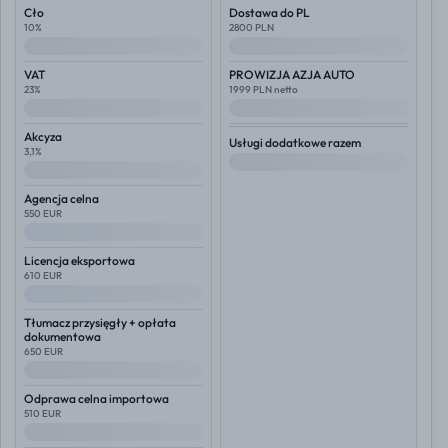
Cło
Dostawa do PL
10%
2800 PLN
--
--
VAT
PROWIZJA AZJA AUTO
23%
1999 PLN netto
--
--
Akcyza
Usługi dodatkowe razem
3,1%
--
--
Agencja celna
550 EUR
--
Licencja eksportowa
610 EUR
--
Tłumacz przysięgły + opłata
dokumentowa
650 EUR
--
Odprawa celna importowa
510 EUR
--