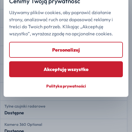
Cenimy Twoją prywatność
Dostępne
Używamy plików cookies, aby poprawić działanie
Przypomnienie o pasach bezpieczeństwa
strony, analizować ruch oraz dopasować reklamy i
Dostępne
treści do Twoich potrzeb. Klikając „Akceptuję
wszystko”, wyrażasz zgodę na opcjonalne cookies.
Rozdział siły hamowania EBD
Dostępne
Personalizuj
Asystent hamowania
Dostępne
Akceptuję wszystko
Kontrola trakcji
Dostępne
Polityka prywatności
Stabilizacja toru jazdy ESP
Dostępne
Tylne czujniki radarowe
Dostępne
Kamera 360 Optional
Dostępne