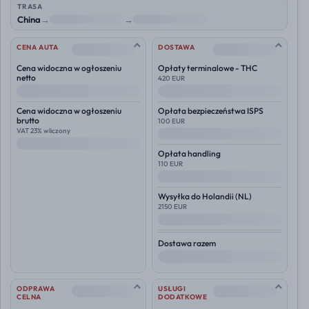
TRASA
China
→
NL
→
Polska
--
--
CENA AUTA
DOSTAWA
Cena widoczna w ogłoszeniu
Opłaty terminalowe - THC
netto
420 EUR
--
--
Cena widoczna w ogłoszeniu
Opłata bezpieczeństwa ISPS
brutto
100 EUR
VAT 23% wliczony
--
--
Opłata handling
110 EUR
--
Wysyłka do
Holandii (NL)
2150 EUR
--
Dostawa razem
--
--
--
ODPRAWA
USŁUGI
CELNA
DODATKOWE